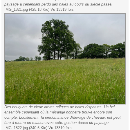
paysage a cependant perdu des haies au cours du siècle passé.
IMG_1821.jpg (425.18 Kio) Vu 13319 fois
Des bouquets de vieux arbres reliques de haies disparues. Un bel
ensemble cependant où la mésange nonnette trouve encore son
compte. Localement, la prédominance d'élevage de chevaux est peut
être à mettre en relation avec cette gestion douce du paysage.
IMG_1822.jpg (340.5 Kio) Vu 13319 fois