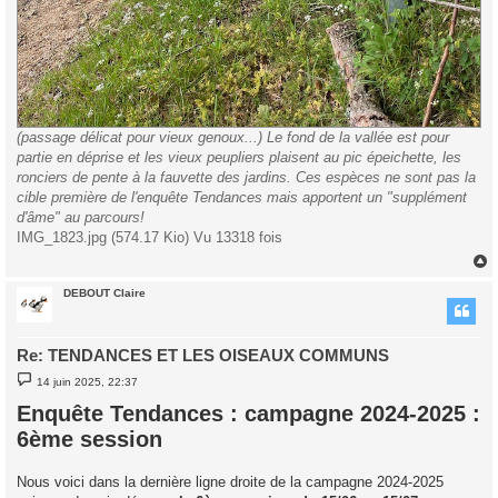
(passage délicat pour vieux genoux...) Le fond de la vallée est pour
partie en déprise et les vieux peupliers plaisent au pic épeichette, les
ronciers de pente à la fauvette des jardins. Ces espèces ne sont pas la
cible première de l'enquête Tendances mais apportent un "supplément
d'âme" au parcours!
IMG_1823.jpg (574.17 Kio) Vu 13318 fois
DEBOUT Claire
t
Re: TENDANCES ET LES OISEAUX COMMUNS
M
14 juin 2025, 22:37
e
s
Enquête Tendances : campagne 2024-2025 :
s
a
6ème session
g
e
Nous voici dans la dernière ligne droite de la campagne 2024-2025