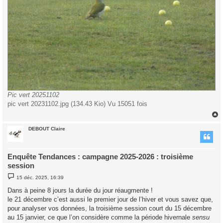
Pic vert 20251102
pic vert 20231102.jpg (134.43 Kio) Vu 15051 fois
DEBOUT Claire
t
Enquête Tendances : campagne 2025-2026 : troisième
session
M
15 déc. 2025, 16:39
e
s
Dans à peine 8 jours la durée du jour réaugmente !
s
le 21 décembre c’est aussi le premier jour de l’hiver et vous savez que,
a
g
pour analyser vos données, la troisième session court du 15 décembre
e
au 15 janvier, ce que l’on considère comme la période hivernale
sensu