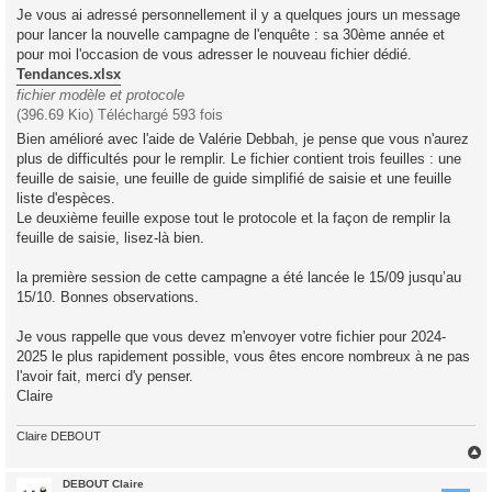
s
Je vous ai adressé personnellement il y a quelques jours un message
s
pour lancer la nouvelle campagne de l'enquête : sa 30ème année et
a
g
pour moi l'occasion de vous adresser le nouveau fichier dédié.
e
Tendances.xlsx
fichier modèle et protocole
(396.69 Kio) Téléchargé 593 fois
Bien amélioré avec l'aide de Valérie Debbah, je pense que vous n'aurez
plus de difficultés pour le remplir. Le fichier contient trois feuilles : une
feuille de saisie, une feuille de guide simplifié de saisie et une feuille
liste d'espèces.
Le deuxième feuille expose tout le protocole et la façon de remplir la
feuille de saisie, lisez-là bien.
la première session de cette campagne a été lancée le 15/09 jusqu’au
15/10. Bonnes observations.
Je vous rappelle que vous devez m'envoyer votre fichier pour 2024-
2025 le plus rapidement possible, vous êtes encore nombreux à ne pas
l'avoir fait, merci d'y penser.
Claire
Claire DEBOUT
DEBOUT Claire