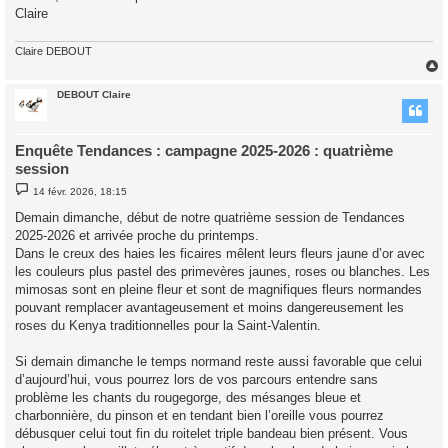
Claire
Claire DEBOUT
DEBOUT Claire
t
Enquête Tendances : campagne 2025-2026 : quatrième
session
M
14 févr. 2026, 18:15
e
s
Demain dimanche, début de notre quatrième session de Tendances
s
2025-2026 et arrivée proche du printemps.
a
g
Dans le creux des haies les ficaires mêlent leurs fleurs jaune d’or avec
e
les couleurs plus pastel des primevères jaunes, roses ou blanches. Les
mimosas sont en pleine fleur et sont de magnifiques fleurs normandes
pouvant remplacer avantageusement et moins dangereusement les
roses du Kenya traditionnelles pour la Saint-Valentin.
Si demain dimanche le temps normand reste aussi favorable que celui
d’aujourd’hui, vous pourrez lors de vos parcours entendre sans
problème les chants du rougegorge, des mésanges bleue et
charbonnière, du pinson et en tendant bien l’oreille vous pourrez
débusquer celui tout fin du roitelet triple bandeau bien présent. Vous