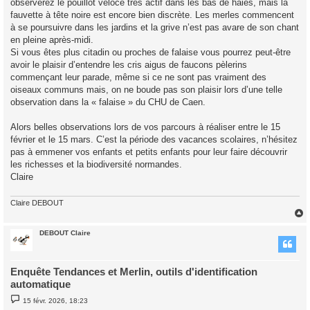
observerez le pouillot véloce très actif dans les bas de haies, mais la
fauvette à tête noire est encore bien discrète. Les merles commencent
à se poursuivre dans les jardins et la grive n’est pas avare de son chant
en pleine après-midi.
Si vous êtes plus citadin ou proches de falaise vous pourrez peut-être
avoir le plaisir d’entendre les cris aigus de faucons pèlerins
commençant leur parade, même si ce ne sont pas vraiment des
oiseaux communs mais, on ne boude pas son plaisir lors d’une telle
observation dans la « falaise » du CHU de Caen.
Alors belles observations lors de vos parcours à réaliser entre le 15
février et le 15 mars. C’est la période des vacances scolaires, n’hésitez
pas à emmener vos enfants et petits enfants pour leur faire découvrir
les richesses et la biodiversité normandes.
Claire
Claire DEBOUT
DEBOUT Claire
t
Enquête Tendances et Merlin, outils d'identification
automatique
M
15 févr. 2026, 18:23
e