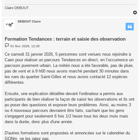
Claire DEBOUT
DEBOUT Claire
t
Formation Tendances : terrain et saisie des observation
M
01 févr. 2026, 12:30
e
s
Ce samedi 31 janvier 2026, 5 personnes sont venues nous rejoindre à
s
Caen pour réaliser un parcours Tendances en direct, en l’occurrence un
a
g
parcours purement urbain. La météo nous a été favorable, pas de pluie,
e
pas de vent et à 9 h00 nous avons marché pendant 30 minutes dans
les rues du quartier Saint-Gilles et nous avons contacté 12 espèces
différentes.
Ensuite, une explication détaillée devant l'ordinateur a permis aux
participants de bien réaliser la façon de saisir les observations et ils ont
pu poser des questions et exposer leurs problèmes. Ainsi, au moins 3
ou 4 nouveaux parcours devraient être faits, sachant que les gens
s'engagent pour seulement 6 fois 1/2 heure tous les deux mois mais
dans la durée, donc plus d'une année.
D'autres formations sont proposées et annoncées sur le calendrier du
GONm, ne les ratez pas.