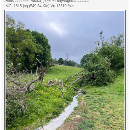
Petits chemins ruraux, pépites paysagères locales...
IMG_1818.jpg (549.84 Kio) Vu 13319 fois