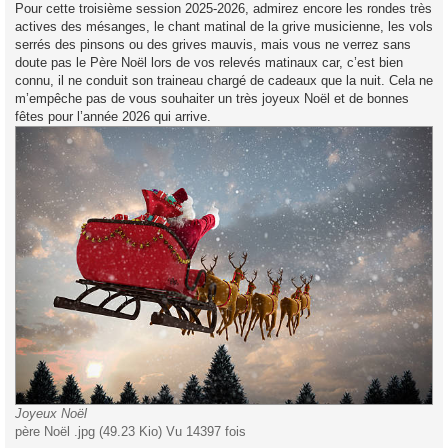
Pour cette troisième session 2025-2026, admirez encore les rondes très
actives des mésanges, le chant matinal de la grive musicienne, les vols
serrés des pinsons ou des grives mauvis, mais vous ne verrez sans
doute pas le Père Noël lors de vos relevés matinaux car, c’est bien
connu, il ne conduit son traineau chargé de cadeaux que la nuit. Cela ne
m’empêche pas de vous souhaiter un très joyeux Noël et de bonnes
fêtes pour l’année 2026 qui arrive.
Joyeux Noël
père Noël .jpg (49.23 Kio) Vu 14397 fois