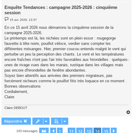
Enquête Tendances : campagne 2025-2026 : cinquième
session
M
15 avr. 2026, 13:37
e
s
En ce 15 avril 2026 nous démarrons la cinquième session de la
s
campagne 2025-2026.
a
g
Le printemps est là, les nichées sont en plein essor : rougegorge
e
fauvette à tête noire, pouillot véloce, verdier sans compter les
différentes mésanges. Hier, premier coucou entendu malgré le vent qui
perturbe un peu la perception des chants. Le vent et les températures
encore fraîches n'ont pas l'air très favorables aux hirondelles : quelques-
unes de rivage vues dans les marais, rustique dans les villages mais
pas encore d'hirondelles de fenêtre abondantes.
Soyez bien attentifs aux arrivées des premiers migrateurs, pas
forcément nicheurs comme le pouillot fitis très loquace en ce moment .
Bonnes observations
Cordialement,
Claire
Claire DEBOUT
Répondre
t
1
11
12
13
14
15
Page
14
Précédente
sur
15
Suivant
143 messages
…