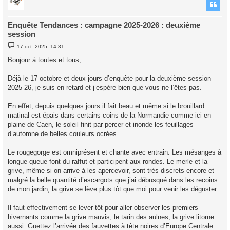
t
Enquête Tendances : campagne 2025-2026 : deuxième
session
M
17 oct. 2025, 14:31
e
s
Bonjour à toutes et tous,
s
a
g
Déjà le 17 octobre et deux jours d’enquête pour la deuxième session
e
2025-26, je suis en retard et j’espère bien que vous ne l’êtes pas.
En effet, depuis quelques jours il fait beau et même si le brouillard
matinal est épais dans certains coins de la Normandie comme ici en
plaine de Caen, le soleil finit par percer et inonde les feuillages
d’automne de belles couleurs ocrées.
Le rougegorge est omniprésent et chante avec entrain. Les mésanges à
longue-queue font du raffut et participent aux rondes. Le merle et la
grive, même si on arrive à les apercevoir, sont très discrets encore et
malgré la belle quantité d’escargots que j’ai débusqué dans les recoins
de mon jardin, la grive se lève plus tôt que moi pour venir les déguster.
Il faut effectivement se lever tôt pour aller observer les premiers
hivernants comme la grive mauvis, le tarin des aulnes, la grive litorne
aussi. Guettez l’arrivée des fauvettes à tête noires d’Europe Centrale