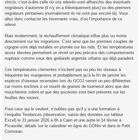
stricto
, c’est-à-dire celle où vos relevés sont affranchis des éventuels
migrateurs d’automne (il n’y en a théoriquement plus) ou des premiers
migrateurs printaniers (normalement ils ne sont pas encore là). Vous
allez donc contacter les hivernants vrais, d’où l’importance de ce
relevé.
Mais évidemment, le réchauffement climatique influe plus ou moins
directement sur les migrations. C’est ainsi que les premiers couples de
cigogne sont déjà installés en journée sur les nids. Et les températures
assez élevées permettent un réveil un peu précoce des comportements
nuptiaux comme ceux des goélands argentés urbains qui déjà paradent.
Ces températures clémentes n’incitent pas ou peu les oiseaux à
fréquenter les mangeoires et probablement qu’à la fin de janvier les
espèces d’oiseaux recensées lors du GCOJ seront un peu différentes
car moins enclines à se nourrir de graines de tournesol alors que des
moucherons volent et que des pucerons sont bien présents sur les
feuilles des rosiers.
Pour ceux qui le veulent, n’oubliez pas qu’il y a une formation à
l’enquête Tendances (observation, saisie des données sur tableur
Excel) le 31 janvier 2026 à 8h à Caen et une autre le 14 février à
Picauville, détails sur le calendrier en ligne du GONm et dans le Petit
Cormoran.