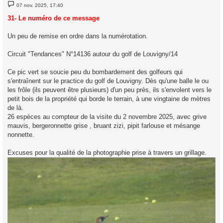
M
07 nov. 2025, 17:40
e
s
31- Le numéro de ce message
s
a
g
Un peu de remise en ordre dans la numérotation.
e
Circuit "Tendances" N°14136 autour du golf de Louvigny/14
Ce pic vert se soucie peu du bombardement des golfeurs qui
s'entraînent sur le practice du golf de Louvigny. Dès qu'une balle le ou
les frôle (ils peuvent être plusieurs) d'un peu près, ils s'envolent vers le
petit bois de la propriété qui borde le terrain, à une vingtaine de mètres
de là.
26 espèces au compteur de la visite du 2 novembre 2025, avec grive
mauvis, bergeronnette grise , bruant zizi, pipit farlouse et mésange
nonnette.
Excuses pour la qualité de la photographie prise à travers un grillage.