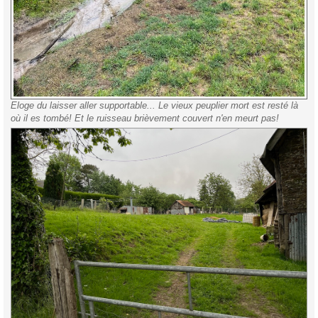
Eloge du laisser aller supportable... Le vieux peuplier mort est resté là
où il es tombé! Et le ruisseau brièvement couvert n'en meurt pas!