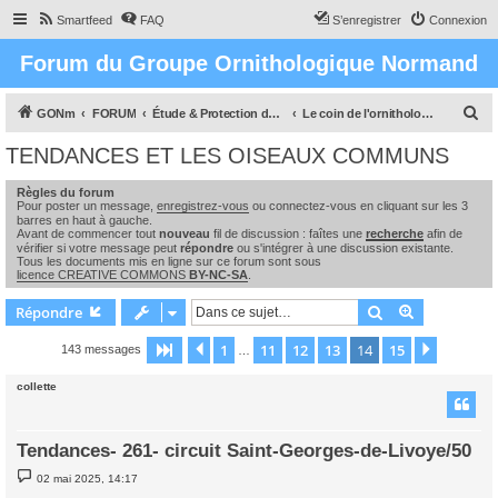
Smartfeed
FAQ
S’enregistrer
Connexion
Forum du Groupe Ornithologique Normand
R
GONm
FORUM
Étude & Protection des Oiseaux et de leurs milieux en Normandie
Le coin de l'ornithologue : observations, études & enquêtes
e
TENDANCES ET LES OISEAUX COMMUNS
c
Règles du forum
h
Pour poster un message,
enregistrez-vous
ou connectez-vous en cliquant sur les 3
e
barres en haut à gauche.
Avant de commencer tout
nouveau
fil de discussion : faîtes une
recherche
afin de
r
vérifier si votre message peut
répondre
ou s'intégrer à une discussion existante.
Tous les documents mis en ligne sur ce forum sont sous
c
licence CREATIVE COMMONS
BY-NC-SA
.
h
Rechercher
Recherche 
Répondre
e
1
11
12
13
14
15
Page
14
Précédente
sur
15
Suivant
143 messages
…
r
collette
Tendances- 261- circuit Saint-Georges-de-Livoye/50
M
02 mai 2025, 14:17
e