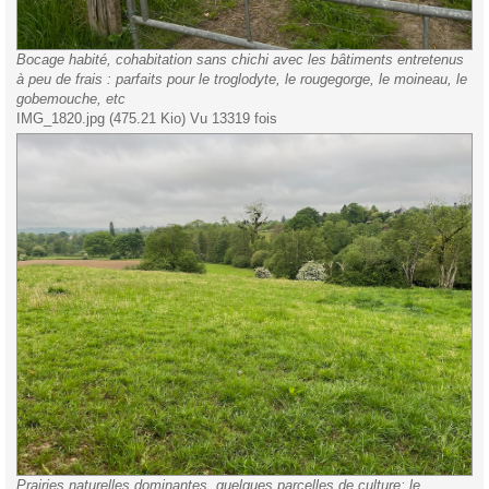
Bocage habité, cohabitation sans chichi avec les bâtiments entretenus
à peu de frais : parfaits pour le troglodyte, le rougegorge, le moineau, le
gobemouche, etc
IMG_1820.jpg (475.21 Kio) Vu 13319 fois
Prairies naturelles dominantes, quelques parcelles de culture; le