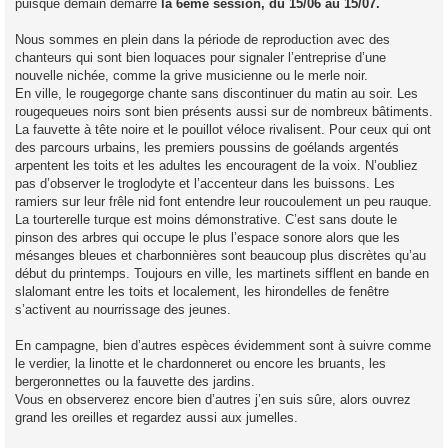
puisque demain démarre
la 6ème session, du 15/06 au 15/07.
Nous sommes en plein dans la période de reproduction avec des
chanteurs qui sont bien loquaces pour signaler l’entreprise d’une
nouvelle nichée, comme la grive musicienne ou le merle noir.
En ville, le rougegorge chante sans discontinuer du matin au soir. Les
rougequeues noirs sont bien présents aussi sur de nombreux bâtiments.
La fauvette à tête noire et le pouillot véloce rivalisent. Pour ceux qui ont
des parcours urbains, les premiers poussins de goélands argentés
arpentent les toits et les adultes les encouragent de la voix. N’oubliez
pas d’observer le troglodyte et l’accenteur dans les buissons. Les
ramiers sur leur frêle nid font entendre leur roucoulement un peu rauque.
La tourterelle turque est moins démonstrative. C’est sans doute le
pinson des arbres qui occupe le plus l’espace sonore alors que les
mésanges bleues et charbonnières sont beaucoup plus discrètes qu’au
début du printemps. Toujours en ville, les martinets sifflent en bande en
slalomant entre les toits et localement, les hirondelles de fenêtre
s’activent au nourrissage des jeunes.
En campagne, bien d’autres espèces évidemment sont à suivre comme
le verdier, la linotte et le chardonneret ou encore les bruants, les
bergeronnettes ou la fauvette des jardins.
Vous en observerez encore bien d’autres j’en suis sûre, alors ouvrez
grand les oreilles et regardez aussi aux jumelles.