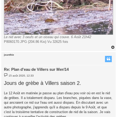
Le nid avec 3 oeufs et un oiseau qui couve. 6 Août 21h42
P8060170.JPG (204.86 Kio) Vu 32625 fois
jeanthie
t
Re: Plan d'eau de Villers sur Mer/14
M
15 août 2020, 12:33
e
s
Jours de grèbe à Villers saison 2.
s
a
g
Le 12 Août en matinée je passe au plan d'eau pou voir où en est le nid
e
de grèbes. Il a totalement disparu. Les branches, piquées dans la vase,
qui ancraient ce nid sur l'eau ont aussi disparu. En discutant avec un
autre photographe, j'apprends qu'il a disparu depuis le 9 Août, et que
c'est la troisième tentative de construction de nid de la saison. Je vais
continuer à surveiller l'activité des grèbes.