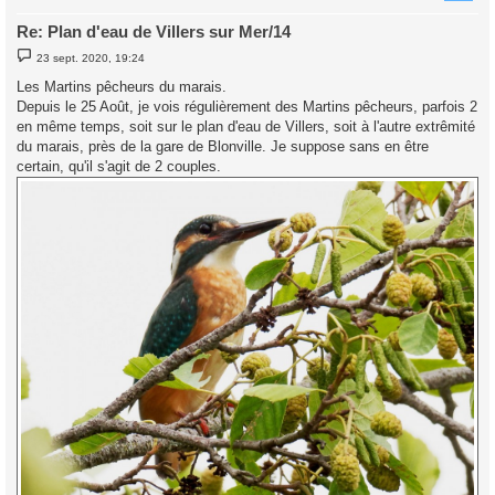
Re: Plan d'eau de Villers sur Mer/14
M
23 sept. 2020, 19:24
e
s
Les Martins pêcheurs du marais.
s
Depuis le 25 Août, je vois régulièrement des Martins pêcheurs, parfois 2
a
g
en même temps, soit sur le plan d'eau de Villers, soit à l'autre extrêmité
e
du marais, près de la gare de Blonville. Je suppose sans en être
certain, qu'il s'agit de 2 couples.