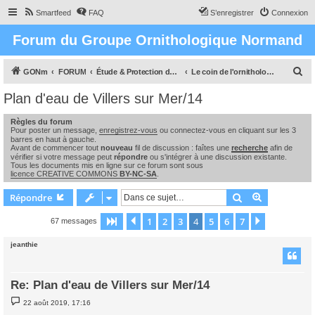
Smartfeed
FAQ
S’enregistrer
Connexion
Forum du Groupe Ornithologique Normand
R
GONm
FORUM
Étude & Protection des Oiseaux et de leurs milieux en Normandie
Le coin de l'ornithologue : observations, études & enquêtes
e
Plan d'eau de Villers sur Mer/14
c
Règles du forum
h
Pour poster un message,
enregistrez-vous
ou connectez-vous en cliquant sur les 3
e
barres en haut à gauche.
Avant de commencer tout
nouveau
fil de discussion : faîtes une
recherche
afin de
r
vérifier si votre message peut
répondre
ou s'intégrer à une discussion existante.
Tous les documents mis en ligne sur ce forum sont sous
c
licence CREATIVE COMMONS
BY-NC-SA
.
h
Rechercher
Recherche 
Répondre
e
1
2
3
4
5
6
7
Page
4
Précédente
sur
7
Suivante
67 messages
r
jeanthie
Re: Plan d'eau de Villers sur Mer/14
M
22 août 2019, 17:16
e