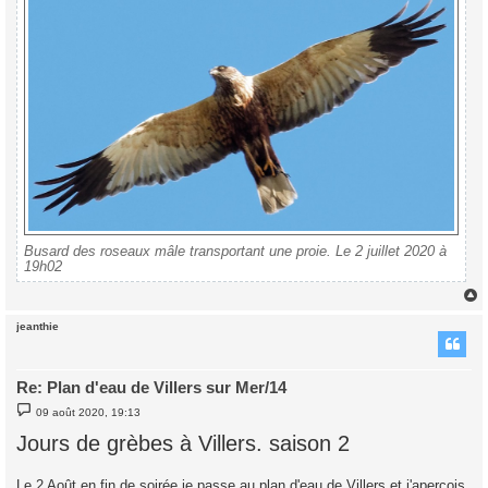
Busard des roseaux mâle transportant une proie. Le 2 juillet 2020 à
19h02
jeanthie
t
Re: Plan d'eau de Villers sur Mer/14
M
09 août 2020, 19:13
e
s
Jours de grèbes à Villers. saison 2
s
a
g
Le 2 Août en fin de soirée je passe au plan d'eau de Villers et j'aperçois
e