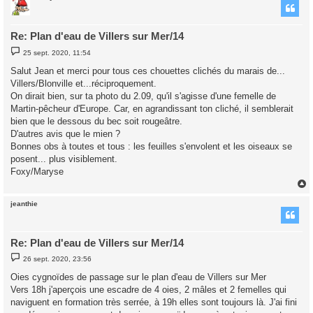
t
Re: Plan d'eau de Villers sur Mer/14
M
25 sept. 2020, 11:54
e
s
Salut Jean et merci pour tous ces chouettes clichés du marais de...
s
Villers/Blonville et...réciproquement.
a
g
On dirait bien, sur ta photo du 2.09, qu'il s'agisse d'une femelle de
e
Martin-pêcheur d'Europe. Car, en agrandissant ton cliché, il semblerait
bien que le dessous du bec soit rougeâtre.
D'autres avis que le mien ?
Bonnes obs à toutes et tous : les feuilles s'envolent et les oiseaux se
posent... plus visiblement.
Foxy/Maryse
jeanthie
t
Re: Plan d'eau de Villers sur Mer/14
M
26 sept. 2020, 23:56
e
s
Oies cygnoïdes de passage sur le plan d'eau de Villers sur Mer
s
Vers 18h j'aperçois une escadre de 4 oies, 2 mâles et 2 femelles qui
a
g
naviguent en formation très serrée, à 19h elles sont toujours là. J'ai fini
e