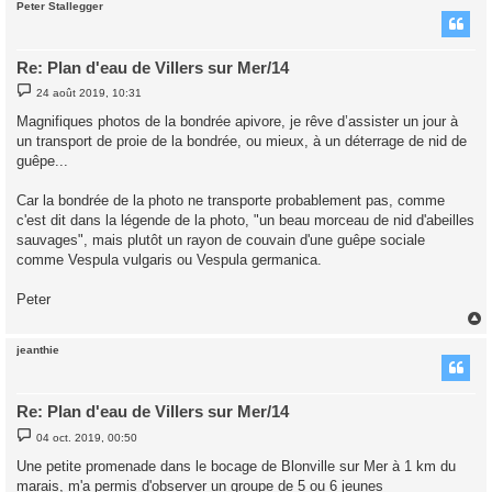
Peter Stallegger
t
Re: Plan d'eau de Villers sur Mer/14
M
24 août 2019, 10:31
e
s
Magnifiques photos de la bondrée apivore, je rêve d’assister un jour à
s
un transport de proie de la bondrée, ou mieux, à un déterrage de nid de
a
g
guêpe...
e
Car la bondrée de la photo ne transporte probablement pas, comme
c'est dit dans la légende de la photo, "un beau morceau de nid d'abeilles
sauvages", mais plutôt un rayon de couvain d'une guêpe sociale
comme Vespula vulgaris ou Vespula germanica.
Peter
jeanthie
t
Re: Plan d'eau de Villers sur Mer/14
M
04 oct. 2019, 00:50
e
s
Une petite promenade dans le bocage de Blonville sur Mer à 1 km du
s
marais, m'a permis d'observer un groupe de 5 ou 6 jeunes
a