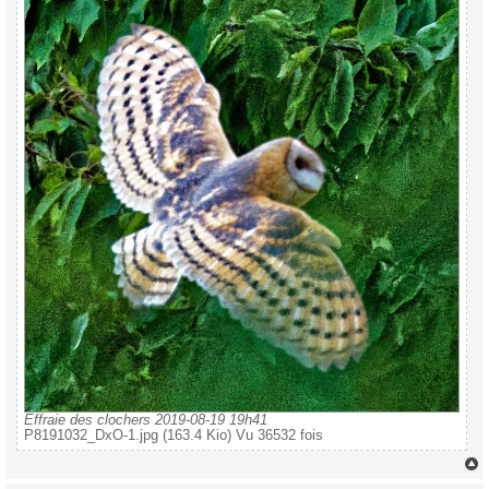
Effraie des clochers 2019-08-19 19h41
P8191032_DxO-1.jpg (163.4 Kio) Vu 36532 fois