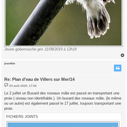
Jeune gobemouche gris 11/08/2019 à 12h19
jeanthie
t
Re: Plan d'eau de Villers sur Mer/14
M
03 août 2020, 17:04
e
s
Le 2 juillet un Busard des roseaux mâle est passé en transportant une
s
proie ( oiseau non identifiable ). Un busard des roseaux mâle, (le même
a
g
ou un autre) est également passé le 17 juillet, toujours transportant une
e
proie.
FICHIERS JOINTS