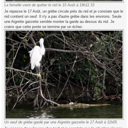
La femelle vient de quitter le nid le 15 Août à 19h11:33
Je repasse le 17 Août, un grèbe circule près du nid et je constate que le
nid contient un oeuf. Il n'y a pas d'autre grèbe dans les environs. Seule
une Aigrette garzette semble monter la garde au dessus du nid. Je
crains que cette ponte se termine par un échec.
Un oeuf de grèbe gardé par une Aigrette garzette le 17 Août à 11h05