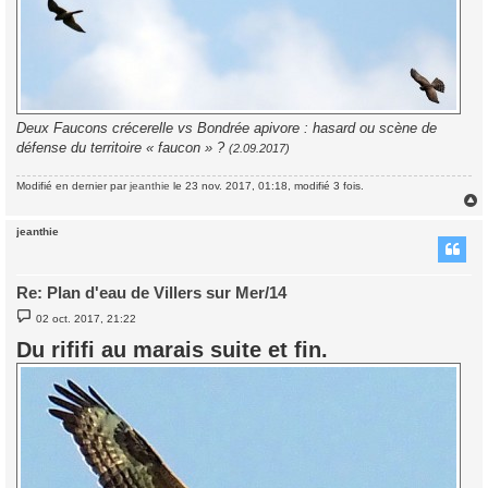
Deux Faucons crécerelle vs Bondrée apivore : hasard ou scène de
défense du territoire « faucon » ?
(2.09.2017)
Modifié en dernier par
jeanthie
le 23 nov. 2017, 01:18, modifié 3 fois.
jeanthie
t
Re: Plan d'eau de Villers sur Mer/14
M
02 oct. 2017, 21:22
e
s
Du rififi au marais suite et fin.
s
a
g
e