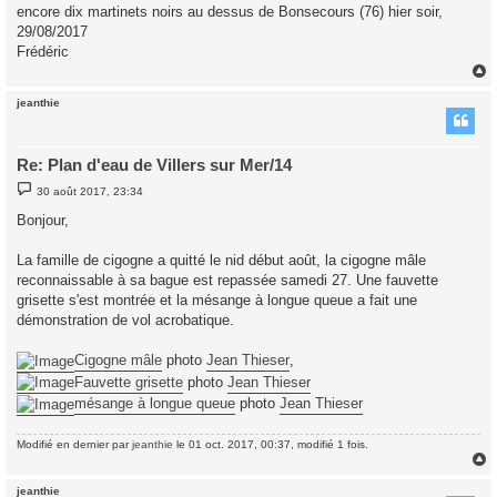
encore dix martinets noirs au dessus de Bonsecours (76) hier soir,
a
g
29/08/2017
e
Frédéric
jeanthie
t
Re: Plan d'eau de Villers sur Mer/14
M
30 août 2017, 23:34
e
s
Bonjour,
s
a
g
La famille de cigogne a quitté le nid début août, la cigogne mâle
e
reconnaissable à sa bague est repassée samedi 27. Une fauvette
grisette s'est montrée et la mésange à longue queue a fait une
démonstration de vol acrobatique.
Cigogne mâle
photo
Jean Thieser
,
Fauvette grisette
photo
Jean Thieser
mésange à longue queue
photo
Jean Thieser
Modifié en dernier par
jeanthie
le 01 oct. 2017, 00:37, modifié 1 fois.
jeanthie