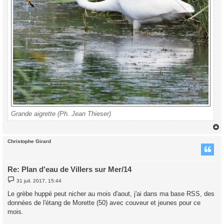
Grande aigrette (Ph. Jean Thieser)
Christophe Girard
t
Re: Plan d'eau de Villers sur Mer/14
M
31 juil. 2017, 15:44
e
s
Le grèbe huppé peut nicher au mois d'aout, j'ai dans ma base RSS, des
s
données de l'étang de Morette (50) avec couveur et jeunes pour ce
a
g
mois.
e