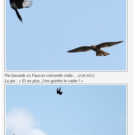
Pie bavarde vs Faucon crécerelle mâle…
(2.09.2017)
La pie : « Et en plus, j’me goinfre le cadre ! »