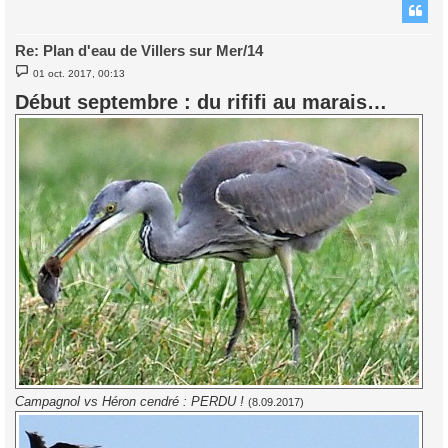
t
Re: Plan d'eau de Villers sur Mer/14
M
01 oct. 2017, 00:13
e
s
Début septembre : du rififi au marais…
s
a
g
e
Campagnol vs Héron cendré : PERDU !
(8.09.2017)