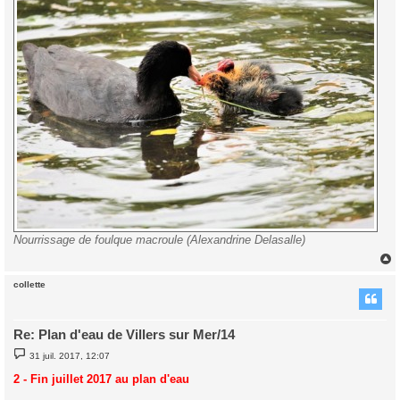
Nourrissage de foulque macroule (Alexandrine Delasalle)
collette
t
Re: Plan d'eau de Villers sur Mer/14
M
31 juil. 2017, 12:07
e
s
2 - Fin juillet 2017 au plan d'eau
s
a