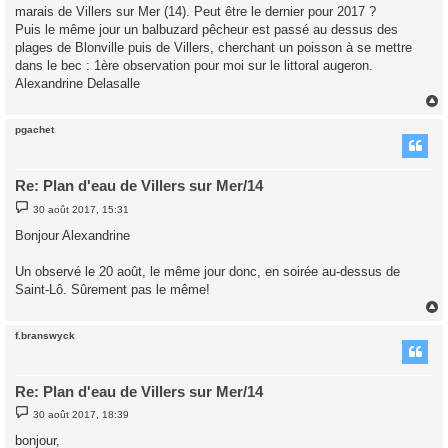
marais de Villers sur Mer (14). Peut être le dernier pour 2017 ?
a
g
Puis le même jour un balbuzard pêcheur est passé au dessus des
e
plages de Blonville puis de Villers, cherchant un poisson à se mettre
dans le bec : 1ère observation pour moi sur le littoral augeron.
Alexandrine Delasalle
pgachet
t
Re: Plan d'eau de Villers sur Mer/14
M
30 août 2017, 15:31
e
s
Bonjour Alexandrine
s
a
g
Un observé le 20 août, le même jour donc, en soirée au-dessus de
e
Saint-Lô. Sûrement pas le même!
f.branswyck
t
Re: Plan d'eau de Villers sur Mer/14
M
30 août 2017, 18:39
e
s
bonjour,
s