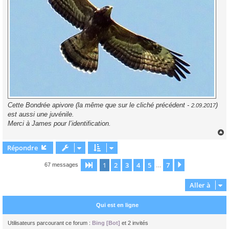
Cette Bondrée apivore (la même que sur le cliché précédent -
)
2.09.2017
est aussi une juvénile.
Merci à James pour l’identification.
Répondre
t
1
2
3
4
5
7
Page
1
sur
7
Suivante
67 messages
…
Aller à
Qui est en ligne
Utilisateurs parcourant ce forum :
Bing [Bot]
et 2 invités