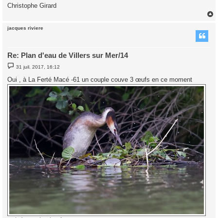
Christophe Girard
jacques riviere
t
Re: Plan d'eau de Villers sur Mer/14
M
31 juil. 2017, 16:12
e
s
Oui , à La Ferté Macé -61 un couple couve 3 œufs en ce moment
s
a
g
e