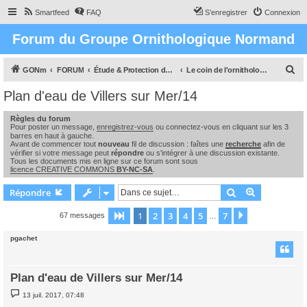
Smartfeed
FAQ
S’enregistrer
Connexion
Forum du Groupe Ornithologique Normand
R
GONm
FORUM
Étude & Protection des Oiseaux et de leurs milieux en Normandie
Le coin de l'ornithologue : observations, études & enquêtes
e
Plan d'eau de Villers sur Mer/14
c
Règles du forum
h
Pour poster un message,
enregistrez-vous
ou connectez-vous en cliquant sur les 3
e
barres en haut à gauche.
Avant de commencer tout
nouveau
fil de discussion : faîtes une
recherche
afin de
r
vérifier si votre message peut
répondre
ou s'intégrer à une discussion existante.
Tous les documents mis en ligne sur ce forum sont sous
c
licence CREATIVE COMMONS
BY-NC-SA
.
h
Rechercher
Recherche 
Répondre
e
1
2
3
4
5
7
Page
1
sur
7
Suivante
67 messages
…
r
pgachet
Plan d'eau de Villers sur Mer/14
M
13 juil. 2017, 07:48
e