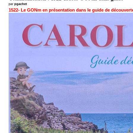
par
pgachet
1522- Le GONm en présentation dans le guide de découverte