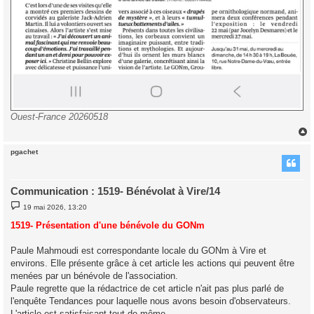
Ouest-France 20260518
pgachet
t
Communication : 1519- Bénévolat à Vire/14
M
19 mai 2026, 13:20
e
s
1519- Présentation d'une bénévole du GONm
s
a
g
Paule Mahmoudi est correspondante locale du GONm à Vire et
e
environs. Elle présente grâce à cet article les actions qui peuvent être
menées par un bénévole de l'association.
Paule regrette que la rédactrice de cet article n'ait pas plus parlé de
l'enquête Tendances pour laquelle nous avons besoin d'observateurs.
L'article est satisfaisant tout de même.