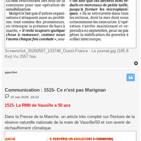
Screenshot_20260507_133748_Ouest-France - Le journal.jpg (185.8
Kio) Vu 2557 fois
pgachet
t
Communication : 1515- Ce n'est pas Marignan
M
10 mai 2026, 19:22
e
s
1515- La RNN de Vauville a 50 ans
s
a
g
Dans la Presse de la Manche, un article très complet sur l'histoire de la
e
réserve naturelle nationale de la mare de Vauville/50 et son avenir de
réchauffement climatique.