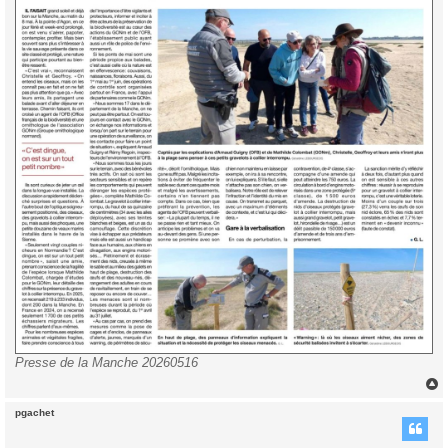
Presse de la Manche 20260516
pgachet
t