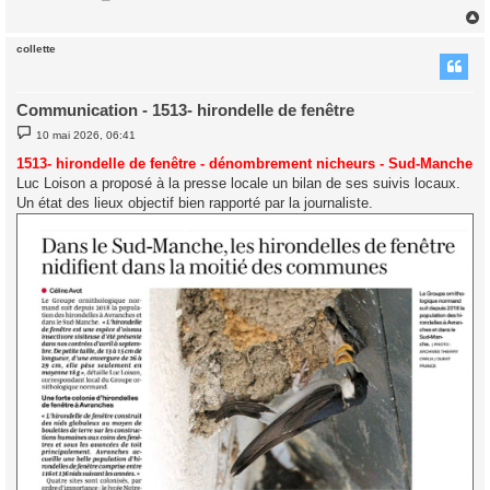
collette
t
Communication - 1513- hirondelle de fenêtre
M
10 mai 2026, 06:41
e
s
1513- hirondelle de fenêtre - dénombrement nicheurs - Sud-Manche
s
Luc Loison a proposé à la presse locale un bilan de ses suivis locaux.
a
g
Un état des lieux objectif bien rapporté par la journaliste.
e