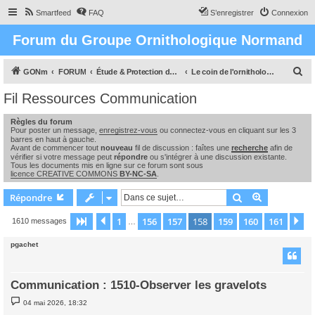
Smartfeed
FAQ
S’enregistrer
Connexion
Forum du Groupe Ornithologique Normand
R
GONm
FORUM
Étude & Protection des Oiseaux et de leurs milieux en Normandie
Le coin de l'ornithologue : observations, études & enquêtes
e
Fil Ressources Communication
c
Règles du forum
h
Pour poster un message,
enregistrez-vous
ou connectez-vous en cliquant sur les 3
e
barres en haut à gauche.
Avant de commencer tout
nouveau
fil de discussion : faîtes une
recherche
afin de
r
vérifier si votre message peut
répondre
ou s'intégrer à une discussion existante.
Tous les documents mis en ligne sur ce forum sont sous
c
licence CREATIVE COMMONS
BY-NC-SA
.
h
Rechercher
Recherche 
Répondre
e
1
156
157
158
159
160
161
Page
158
Précédente
sur
161
Su
1610 messages
…
r
pgachet
Communication : 1510-Observer les gravelots
M
04 mai 2026, 18:32
e