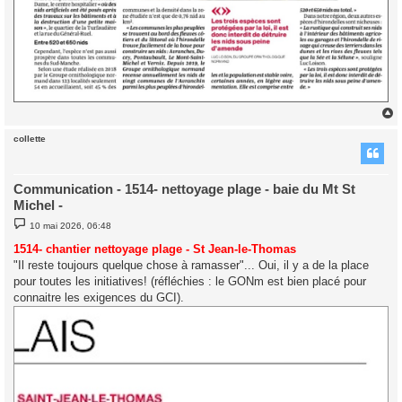
collette
t
Communication - 1514- nettoyage plage - baie du Mt St
Michel -
M
10 mai 2026, 06:48
e
s
1514- chantier nettoyage plage - St Jean-le-Thomas
s
"Il reste toujours quelque chose à ramasser"... Oui, il y a de la place
a
g
pour toutes les initiatives! (réfléchies : le GONm est bien placé pour
e
connaitre les exigences du GCI).