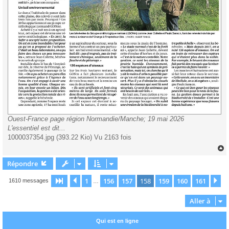
Ouest-France page région Normandie/Manche; 19 mai 2026
L'essentiel est dit...
1000037354.jpg (393.22 Kio) Vu 2163 fois
Répondre
t
1
156
157
158
159
160
161
Page
158
Précédente
sur
161
Su
1610 messages
…
Aller à
Qui est en ligne