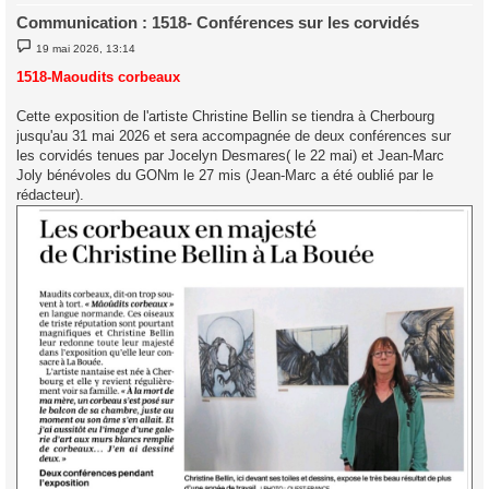
Communication : 1518- Conférences sur les corvidés
M
19 mai 2026, 13:14
e
s
1518-Maoudits corbeaux
s
a
g
Cette exposition de l'artiste Christine Bellin se tiendra à Cherbourg
e
jusqu'au 31 mai 2026 et sera accompagnée de deux conférences sur
les corvidés tenues par Jocelyn Desmares( le 22 mai) et Jean-Marc
Joly bénévoles du GONm le 27 mis (Jean-Marc a été oublié par le
rédacteur).