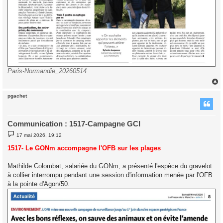
Paris-Normandie_20260514
pgachet
t
Communication : 1517-Campagne GCI
M
17 mai 2026, 19:12
e
s
1517- Le GONm accompagne l'OFB sur les plages
s
a
g
Mathilde Colombat, salariée du GONm, a présenté l'espèce du gravelot
e
à collier interrompu pendant une session d'information menée par l'OFB
à la pointe d'Agon/50.