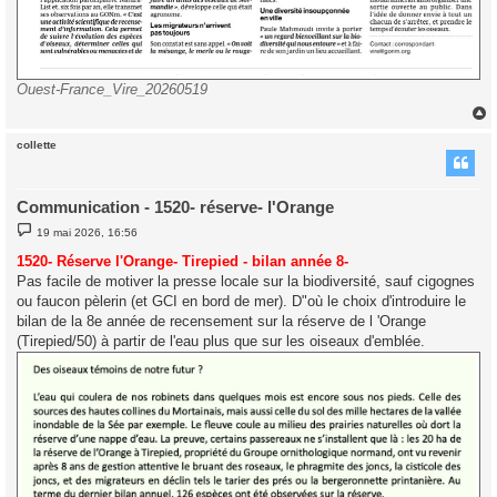
Ouest-France_Vire_20260519
collette
t
Communication - 1520- réserve- l'Orange
M
19 mai 2026, 16:56
e
s
1520- Réserve l'Orange- Tirepied - bilan année 8-
s
Pas facile de motiver la presse locale sur la biodiversité, sauf cigognes
a
g
ou faucon pèlerin (et GCI en bord de mer). D"où le choix d'introduire le
e
bilan de la 8e année de recensement sur la réserve de l 'Orange
(Tirepied/50) à partir de l'eau plus que sur les oiseaux d'emblée.