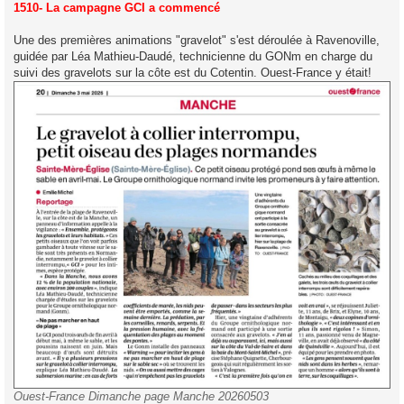
s
1510- La campagne GCI a commencé
s
a
g
Une des premières animations "gravelot" s'est déroulée à Ravenoville,
e
guidée par Léa Mathieu-Daudé, technicienne du GONm en charge du
suivi des gravelots sur la côte est du Cotentin. Ouest-France y était!
Ouest-France Dimanche page Manche 20260503