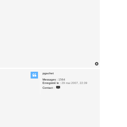
H
a
u
pgachet
t
Messages :
1564
Enregistré le :
29 mai 2007, 22:39
C
Contact :
o
n
t
a
c
t
e
r
p
g
a
c