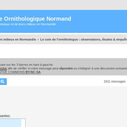
e Ornithologique Normand
oiseaux et de leurs milieux en Normandie
urs milieux en Normandie
Le coin de l'ornithologue : observations, études & enquê
ant sur les 3 barres en haut à gauche.
erche
afin de vérifier si votre message peut
répondre
ou s'intégrer à une discussion existant
EATIVE COMMONS
BY-NC-SA
.
echercher
Recherche avancée
1611 messages
nantes.