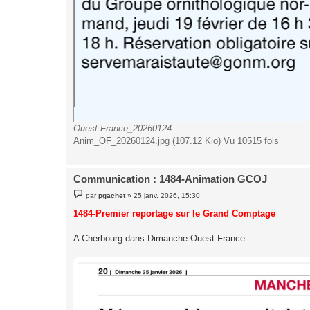
Ouest-France_20260124
Anim_OF_20260124.jpg (107.12 Kio) Vu 10515 fois
Communication : 1484-Animation GCOJ
M
par
pgachet
»
25 janv. 2026, 15:30
e
s
1484-Premier reportage sur le Grand Comptage
s
a
g
A Cherbourg dans Dimanche Ouest-France.
e