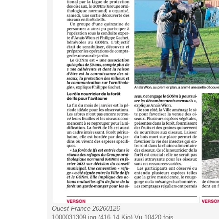
Ouest-France 20260126
1000031309.jpg (416.14 Kio) Vu 10420 fois