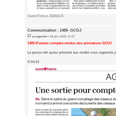
Ouest-France 20260125
Communication : 1485- GCOJ
M
par
pgachet
»
26 janv. 2026, 21:07
e
s
1485-D'autres comptes-rendus des animations GCOJ
s
a
g
La presse été assez présente aux rendez-vous organisés 
e
A Ifs/14