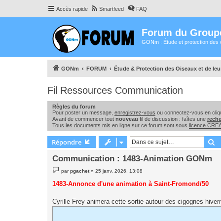
Accès rapide
Smartfeed
FAQ
Forum du Group
GONm : Étude et protection des 
GONm
FORUM
Étude & Protection des Oiseaux et de le
Fil Ressources Communication
Règles du forum
Pour poster un message,
enregistrez-vous
ou connectez-vous en cliqu
Avant de commencer tout
nouveau
fil de discussion : faîtes une
rech
Tous les documents mis en ligne sur ce forum sont sous
licence CR
R
Répondre
Communication : 1483-Animation GONm
M
par
pgachet
»
25 janv. 2026, 13:08
e
s
1483-Annonce d'une animation à Saint-Fromond/50
s
a
g
Cyrille Frey animera cette sortie autour des cigognes hiver
e