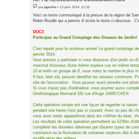
M
par
pgachet
»
13 janv. 2014, 21:33
e
s
Voici un texte communiqué à la presse de la région de Sain
s
Robin Rundle qui a permis d' écrire le texte ci-dessous . C'e
a
g
e
DOC3
Participez au Grand Comptage des Oiseaux de Jardin!
C'est reparti pour la onzième année! Le grand comptage de
janvier 2014.
Vous pouvez y participer si vous disposez d'un jardin ou d'
maximal d'oiseaux d'une même espèce vus en même temps.
10 et enfin un groupe de 8, vous notez le nombre le plus im
Il faut, bien sûr, pouvoir identifier les oiseaux communs. 
site de l'association . Vous pouvez aussi prendre une photo
Si vous n'avez pas d'ordinateur, vous pourrez aussi complé
Ornithologique Normand 181 rue d'Auge 14000 CAEN .
Cette opération simple est une façon de regarder la nature 
pendant une heure n'est pas si courant. Avec un peu de c
vous avez notés apparaîtront dans les chiffres du bilan. Vo
Les résultats de cette opération permettent au GONm d'obt
compléter les données obtenues par d'autres types de comp
constance ou la fluctuation de certaines espèces dûe à de
modification des milieux.