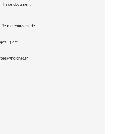
e
r
en fin de document.
p
g
a
c
h
e
. Je me chargerai de
t
ges...) est
rteel@nordnet.fr