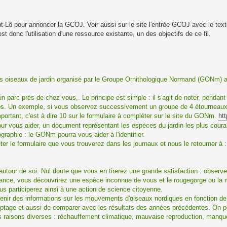
t-Lô pour annoncer la GCOJ. Voir aussi sur le site l'entrée GCOJ avec le text
st donc l'utilisation d'une ressource existante, un des objectifs de ce fil.
s oiseaux de jardin organisé par le Groupe Ornithologique Normand (GONm) au
un parc près de chez vous,. Le principe est simple : il s'agit de noter, pendan
 Un exemple, si vous observez successivement un groupe de 4 étourneaux,
portant, c'est à dire 10 sur le formulaire à compléter sur le site du GONm.
ht
Pour vous aider, un document représentant les espèces du jardin les plus couran
graphie : le GONm pourra vous aider à l'identifier.
ter le formulaire que vous trouverez dans les journaux et nous le retourner à 
autour de soi. Nul doute que vous en tirerez une grande satisfaction : observ
hance, vous découvrirez une espèce inconnue de vous et le rougegorge ou la
us participerez ainsi à une action de science citoyenne.
enir des informations sur les mouvements d'oiseaux nordiques en fonction de
tage et aussi de comparer avec les résultats des années précédentes. On pe
s raisons diverses : réchauffement climatique, mauvaise reproduction, manque