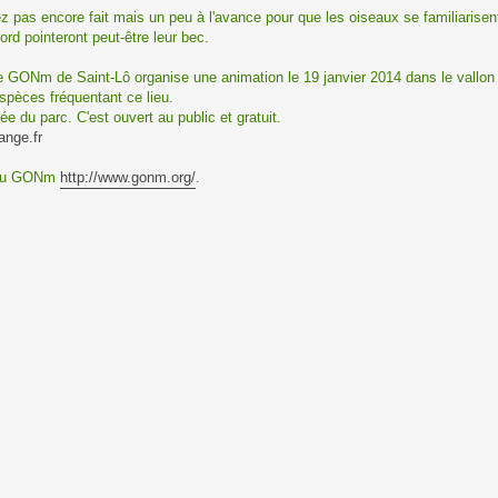
vez pas encore fait mais un peu à l'avance pour que les oiseaux se familiarisen
rd pointeront peut-être leur bec.
 GONm de Saint-Lô organise une animation le 19 janvier 2014 dans le vallon 
espèces fréquentant ce lieu.
ée du parc. C'est ouvert au public et gratuit.
nge.fr
b du GONm
http://www.gonm.org/
.