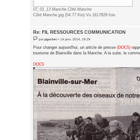
07_01_13 Manche Côté Manche
Côté Manche.jpg (54.77 Kio) Vu 1617828 fois
Re: FIL RESSOURCES COMMUNICATION
M
par
pgachet
»
14 janv. 2014, 18:29
e
s
Pour changer aujourd'hui, un article de presse
(DOC5)
rappo
s
tourisme de Blainville dans la Manche. A la suite, le comm
a
g
e
DOC5