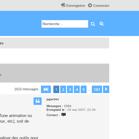
S’enregistrer
Connexion
Rechercher
Recherche avancé
tes
e.
1
2
3
4
5
161
Page
1
sur
161
Suivante
1610 messages
…
pgachet
Messages :
1564
Enregistré le :
29 mai 2007, 22:39
C
Contact :
d'une animation ou
o
n
ux, etc), soit de
t
a
c
t
aliser des outils pour