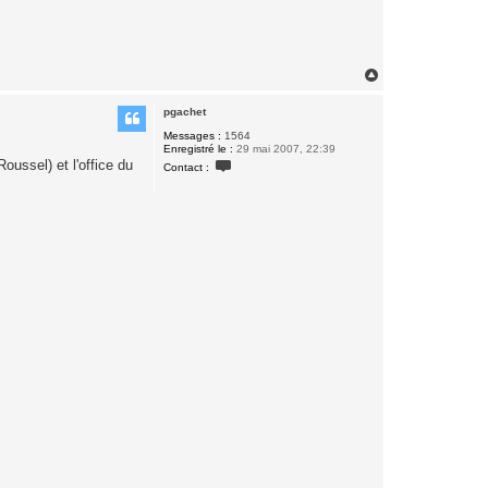
H
a
u
pgachet
t
Messages :
1564
Enregistré le :
29 mai 2007, 22:39
C
ussel) et l'office du
Contact :
o
n
t
a
c
t
e
r
p
g
a
c
h
e
t