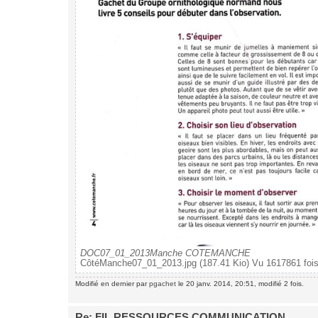
DOC07_01_2013Manche COTEMANCHE
CôtéManche07_01_2013.jpg (187.41 Kio) Vu 1617861 foi
Modifié en dernier par
pgachet
le 20 janv. 2014, 20:51, modifié 2 fois.
Re: FIL RESSOURCES COMMUNICATION