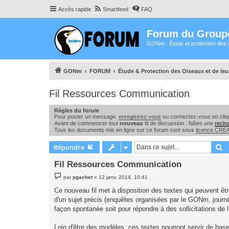
Accès rapide
Smartfeed
FAQ
Forum du Group
GONm : Étude et protection des 
GONm
FORUM
Étude & Protection des Oiseaux et de le
Fil Ressources Communication
Règles du forum
Pour poster un message,
enregistrez-vous
ou connectez-vous en cliqu
Avant de commencer tout
nouveau
fil de discussion : faîtes une
rech
Tous les documents mis en ligne sur ce forum sont sous
licence CR
R
Répondre
Fil Ressources Communication
M
par
pgachet
»
12 janv. 2014, 10:41
e
s
Ce nouveau fil met à disposition des textes qui peuvent êtr
s
d'un sujet précis (enquêtes organisées par le GONm, journée
a
g
façon spontanée soit pour répondre à des sollicitations de 
e
Loin d'être des modèles, ces textes pourront servir de base d