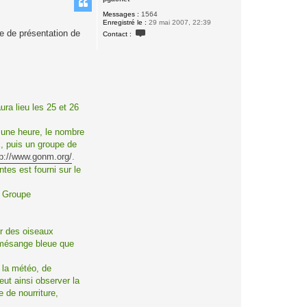
t
Messages :
1564
Enregistré le :
29 mai 2007, 22:39
C
e de présentation de
Contact :
o
n
t
a
c
t
e
r
p
ra lieu les 25 et 26
g
a
c
t une heure, le nombre
h
 puis un groupe de
e
t
tp://www.gonm.org/
.
tes est fourni sur le
: Groupe
er des oiseaux
 mésange bleue que
 la météo, de
ut ainsi observer la
 de nourriture,