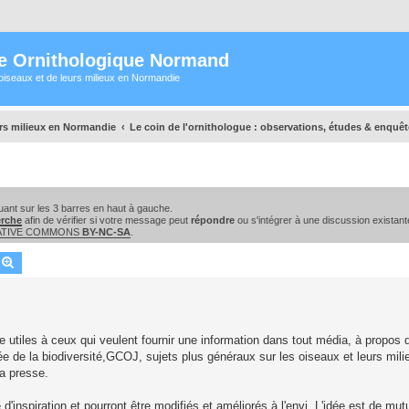
e Ornithologique Normand
oiseaux et de leurs milieux en Normandie
urs milieux en Normandie
Le coin de l'ornithologue : observations, études & enquê
ant sur les 3 barres en haut à gauche.
erche
afin de vérifier si votre message peut
répondre
ou s'intégrer à une discussion existant
EATIVE COMMONS
BY-NC-SA
.
echercher
Recherche avancée
e utiles à ceux qui veulent fournir une information dans tout média, à propos 
 de la biodiversité,GCOJ, sujets plus généraux sur les oiseaux et leurs milie
la presse.
'inspiration et pourront être modifiés et améliorés à l'envi. L'idée est de mutu