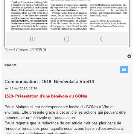
Ouest-France 20260518
pgachet
t
Communication : 1519- Bénévolat à Vire/14
M
19 mai 2026, 13:20
e
s
1519- Présentation d'une bénévole du GONm
s
a
g
Paule Mahmoudi est correspondante locale du GONm à Vire et
e
environs. Elle présente grâce à cet article les actions qui peuvent être
menées par un bénévole de l'association.
Paule regrette que la rédactrice de cet article n'ait pas plus parlé de
l'enquête Tendances pour laquelle nous avons besoin d'observateurs.
L'article est satisfaisant tout de même.