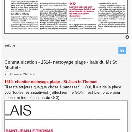
collette
t
Communication - 1514- nettoyage plage - baie du Mt St
Michel -
M
10 mai 2026, 06:48
e
s
1514- chantier nettoyage plage - St Jean-le-Thomas
s
"Il reste toujours quelque chose à ramasser"... Oui, il y a de la place
a
g
pour toutes les initiatives! (réfléchies : le GONm est bien placé pour
e
connaitre les exigences du GCI).