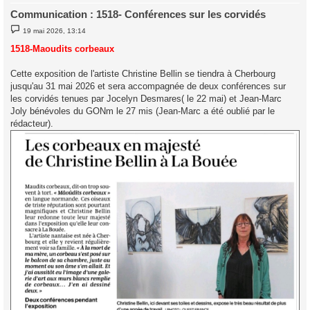
Communication : 1518- Conférences sur les corvidés
M
19 mai 2026, 13:14
e
s
1518-Maoudits corbeaux
s
a
g
Cette exposition de l'artiste Christine Bellin se tiendra à Cherbourg
e
jusqu'au 31 mai 2026 et sera accompagnée de deux conférences sur
les corvidés tenues par Jocelyn Desmares( le 22 mai) et Jean-Marc
Joly bénévoles du GONm le 27 mis (Jean-Marc a été oublié par le
rédacteur).