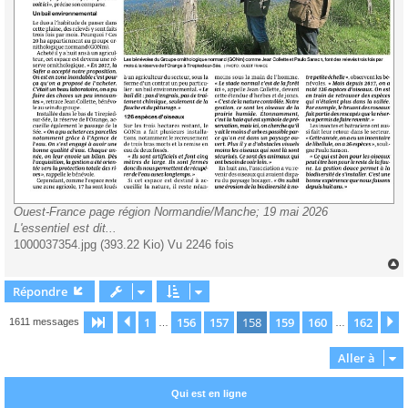
Ouest-France page région Normandie/Manche; 19 mai 2026
L'essentiel est dit...
1000037354.jpg (393.22 Kio) Vu 2246 fois
Répondre
t
1
156
157
158
159
160
162
Page
158
Précédente
sur
162
S
1611 messages
…
…
Aller à
Qui est en ligne