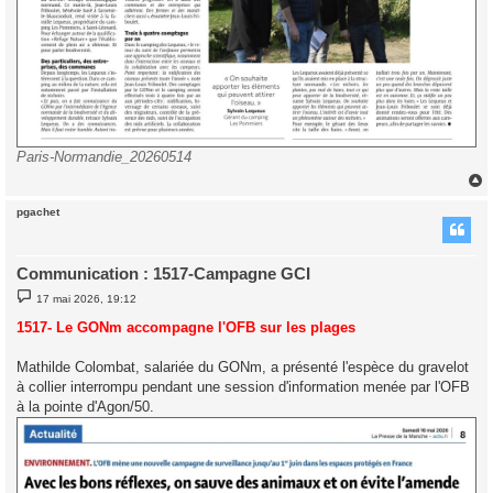
Paris-Normandie_20260514
pgachet
t
Communication : 1517-Campagne GCI
M
17 mai 2026, 19:12
e
s
1517- Le GONm accompagne l'OFB sur les plages
s
a
g
Mathilde Colombat, salariée du GONm, a présenté l'espèce du gravelot
e
à collier interrompu pendant une session d'information menée par l'OFB
à la pointe d'Agon/50.