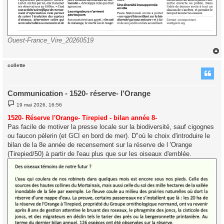
Ouest-France_Vire_20260519
collette
t
Communication - 1520- réserve- l'Orange
M
19 mai 2026, 16:56
e
s
1520- Réserve l'Orange- Tirepied - bilan année 8-
s
Pas facile de motiver la presse locale sur la biodiversité, sauf cigognes
a
g
ou faucon pèlerin (et GCI en bord de mer). D"où le choix d'introduire le
e
bilan de la 8e année de recensement sur la réserve de l 'Orange
(Tirepied/50) à partir de l'eau plus que sur les oiseaux d'emblée.