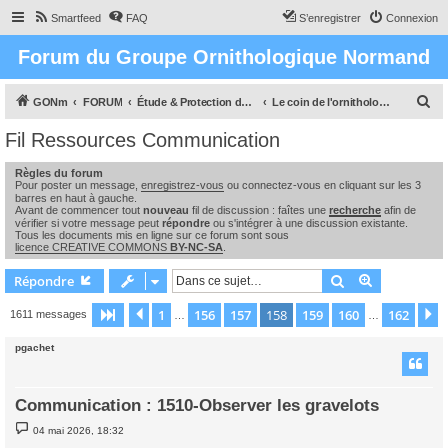
Smartfeed
FAQ
S’enregistrer
Connexion
Forum du Groupe Ornithologique Normand
R
GONm
FORUM
Étude & Protection des Oiseaux et de leurs milieux en Normandie
Le coin de l'ornithologue : observations, études & enquêtes
e
Fil Ressources Communication
c
Règles du forum
h
Pour poster un message,
enregistrez-vous
ou connectez-vous en cliquant sur les 3
e
barres en haut à gauche.
Avant de commencer tout
nouveau
fil de discussion : faîtes une
recherche
afin de
r
vérifier si votre message peut
répondre
ou s'intégrer à une discussion existante.
Tous les documents mis en ligne sur ce forum sont sous
c
licence CREATIVE COMMONS
BY-NC-SA
.
h
Rechercher
Recherche 
Répondre
e
1
156
157
158
159
160
162
Page
158
Précédente
sur
162
S
1611 messages
…
…
r
pgachet
Communication : 1510-Observer les gravelots
M
04 mai 2026, 18:32
e