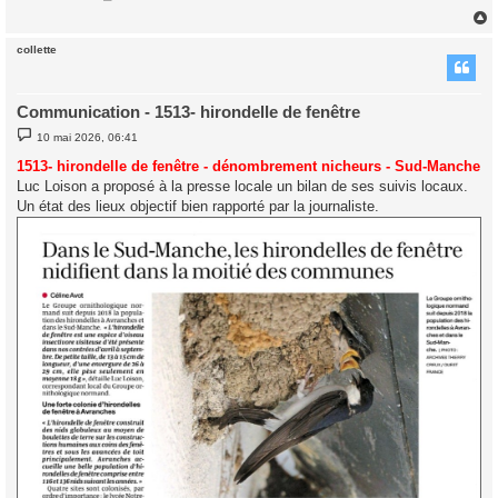
collette
t
Communication - 1513- hirondelle de fenêtre
M
10 mai 2026, 06:41
e
s
1513- hirondelle de fenêtre - dénombrement nicheurs - Sud-Manche
s
Luc Loison a proposé à la presse locale un bilan de ses suivis locaux.
a
g
Un état des lieux objectif bien rapporté par la journaliste.
e