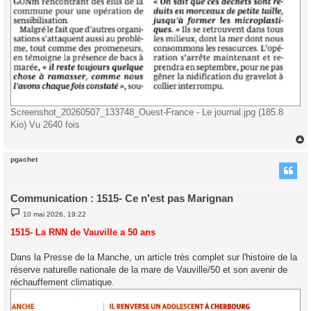
Screenshot_20260507_133748_Ouest-France - Le journal.jpg (185.8
Kio) Vu 2640 fois
pgachet
t
Communication : 1515- Ce n'est pas Marignan
M
10 mai 2026, 19:22
e
s
1515- La RNN de Vauville a 50 ans
s
a
g
Dans la Presse de la Manche, un article très complet sur l'histoire de la
e
réserve naturelle nationale de la mare de Vauville/50 et son avenir de
réchauffement climatique.