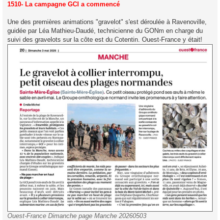
s
1510- La campagne GCI a commencé
s
a
g
Une des premières animations "gravelot" s'est déroulée à Ravenoville,
e
guidée par Léa Mathieu-Daudé, technicienne du GONm en charge du
suivi des gravelots sur la côte est du Cotentin. Ouest-France y était!
Ouest-France Dimanche page Manche 20260503