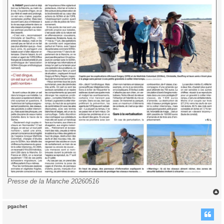
Presse de la Manche 20260516
pgachet
t