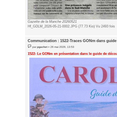
Gazette de la Manche 20260521
Hf_GDLM_2026-05-21-0002.JPG (77.73 Kio) Vu 2493 fois
Communication : 1522-Traces GONm dans guide
M
par
pgachet
»
26 mai 2026, 13:53
e
s
1522- Le GONm en présentation dans le guide de décou
s
a
g
e