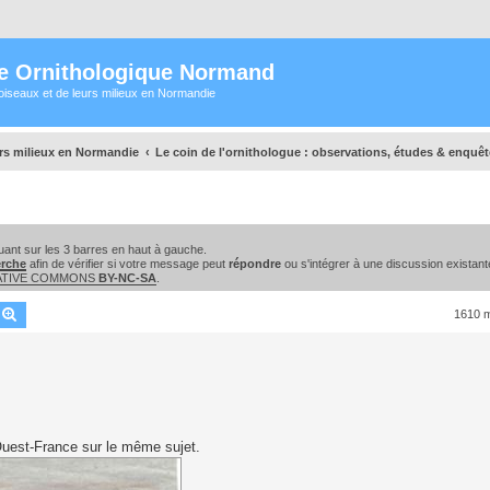
e Ornithologique Normand
oiseaux et de leurs milieux en Normandie
urs milieux en Normandie
Le coin de l'ornithologue : observations, études & enquê
ant sur les 3 barres en haut à gauche.
erche
afin de vérifier si votre message peut
répondre
ou s'intégrer à une discussion existant
EATIVE COMMONS
BY-NC-SA
.
echercher
Recherche avancée
1610 
e Ouest-France sur le même sujet.