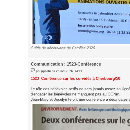
Guide de découverte de Carolles 2026
Communication : 1523-Conférence
M
par
pgachet
»
26 mai 2026, 14:01
e
s
1523- Conférence sur les corvidés à Cherbourg/50
s
a
g
Le rôle des bénévoles actifs ne sera jamais assez souligné
e
d'engager les bénévoles ne manquent pas au GONm.
Jean-Marc et Jocelyn feront une conférence à deux dates d