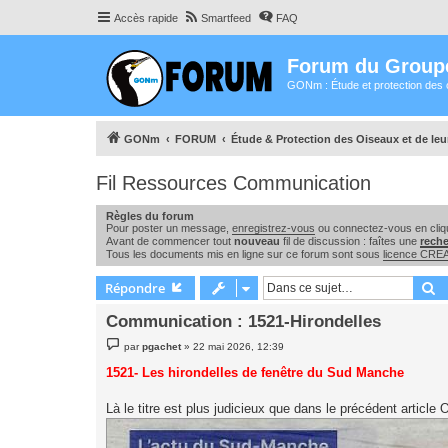
Accès rapide
Smartfeed
FAQ
Forum du Group
GONm : Étude et protection des 
GONm
FORUM
Étude & Protection des Oiseaux et de le
Fil Ressources Communication
Règles du forum
Pour poster un message,
enregistrez-vous
ou connectez-vous en cliqu
Avant de commencer tout
nouveau
fil de discussion : faîtes une
rech
Tous les documents mis en ligne sur ce forum sont sous
licence CR
R
Répondre
Communication : 1521-Hirondelles
M
par
pgachet
»
22 mai 2026, 12:39
e
s
1521- Les hirondelles de fenêtre du Sud Manche
s
a
g
Là le titre est plus judicieux que dans le précédent articl
e