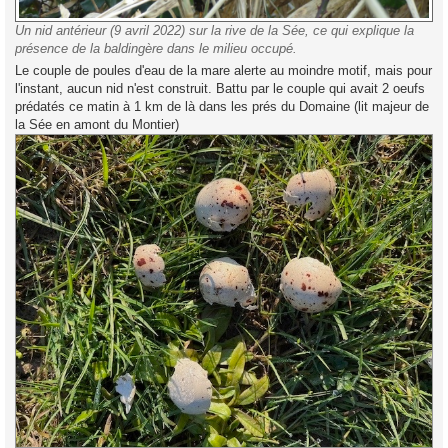
Un nid antérieur (9 avril 2022) sur la rive de la Sée, ce qui explique la
présence de la baldingère dans le milieu occupé.
Le couple de poules d'eau de la mare alerte au moindre motif, mais pour
l'instant, aucun nid n'est construit. Battu par le couple qui avait 2 oeufs
prédatés ce matin à 1 km de là dans les prés du Domaine (lit majeur de
la Sée en amont du Montier)