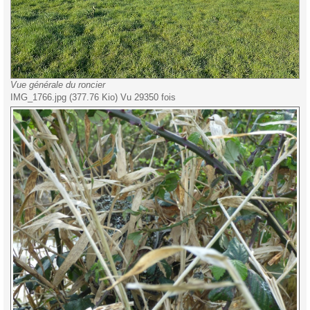
Vue générale du roncier
IMG_1766.jpg (377.76 Kio) Vu 29350 fois