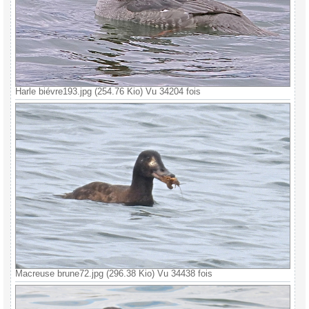
Harle biévre193.jpg (254.76 Kio) Vu 34204 fois
Macreuse brune72.jpg (296.38 Kio) Vu 34438 fois