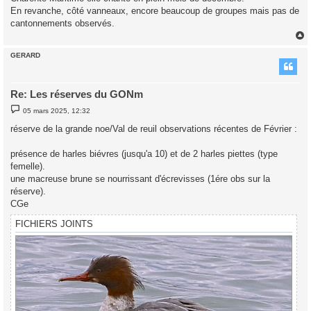
En revanche, côté vanneaux, encore beaucoup de groupes mais pas de
cantonnements observés.
GERARD
t
Re: Les réserves du GONm
M
05 mars 2025, 12:32
e
s
réserve de la grande noe/Val de reuil observations récentes de Février :
s
a
g
présence de harles biévres (jusqu'a 10) et de 2 harles piettes (type
e
femelle).
une macreuse brune se nourrissant d'écrevisses (1ére obs sur la
réserve).
CGe
FICHIERS JOINTS