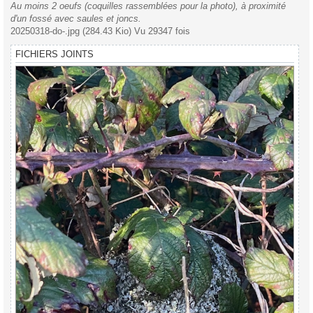
Au moins 2 oeufs (coquilles rassemblées pour la photo), à proximité
d'un fossé avec saules et joncs.
20250318-do-.jpg (284.43 Kio) Vu 29347 fois
FICHIERS JOINTS