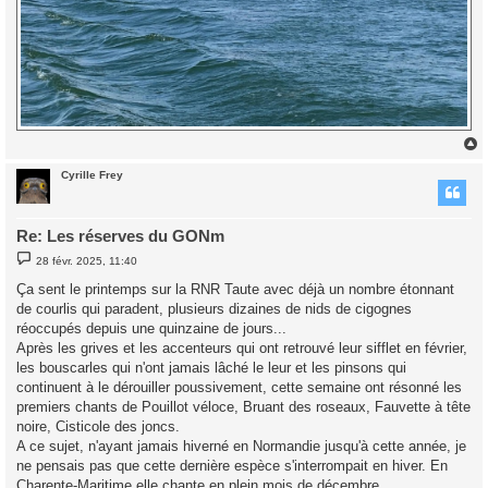
Cyrille Frey
t
Re: Les réserves du GONm
M
28 févr. 2025, 11:40
e
s
Ça sent le printemps sur la RNR Taute avec déjà un nombre étonnant
s
de courlis qui paradent, plusieurs dizaines de nids de cigognes
a
g
réoccupés depuis une quinzaine de jours...
e
Après les grives et les accenteurs qui ont retrouvé leur sifflet en février,
les bouscarles qui n'ont jamais lâché le leur et les pinsons qui
continuent à le dérouiller poussivement, cette semaine ont résonné les
premiers chants de Pouillot véloce, Bruant des roseaux, Fauvette à tête
noire, Cisticole des joncs.
A ce sujet, n'ayant jamais hiverné en Normandie jusqu'à cette année, je
ne pensais pas que cette dernière espèce s'interrompait en hiver. En
Charente-Maritime elle chante en plein mois de décembre.