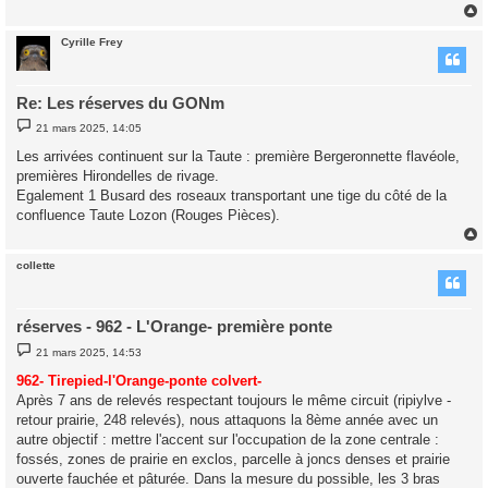
Cyrille Frey
t
Re: Les réserves du GONm
M
21 mars 2025, 14:05
e
s
Les arrivées continuent sur la Taute : première Bergeronnette flavéole,
s
premières Hirondelles de rivage.
a
g
Egalement 1 Busard des roseaux transportant une tige du côté de la
e
confluence Taute Lozon (Rouges Pièces).
collette
t
réserves - 962 - L'Orange- première ponte
M
21 mars 2025, 14:53
e
s
962- Tirepied-l'Orange-ponte colvert-
s
Après 7 ans de relevés respectant toujours le même circuit (ripiylve -
a
g
retour prairie, 248 relevés), nous attaquons la 8ème année avec un
e
autre objectif : mettre l'accent sur l'occupation de la zone centrale :
fossés, zones de prairie en exclos, parcelle à joncs denses et prairie
ouverte fauchée et pâturée. Dans la mesure du possible, les 3 bras