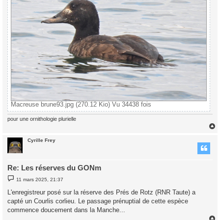
Macreuse brune93.jpg (270.12 Kio) Vu 34438 fois
pour une ornithologie plurielle
Cyrille Frey
t
Re: Les réserves du GONm
M
11 mars 2025, 21:37
e
s
L'enregistreur posé sur la réserve des Prés de Rotz (RNR Taute) a
s
capté un Courlis corlieu. Le passage prénuptial de cette espèce
a
g
commence doucement dans la Manche...
e