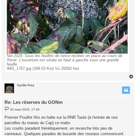
Nid 2025- Sous les feuilles de ronce restées en place au cours de
l'hiver. L'ouverture est située en haut à gauche sous une grande
feuille.
IMG_1767.jpg (349.53 Kio) Vu 29350 fois
Cyrille Frey
t
Re: Les réserves du GONm
M
20 mars 2025, 17:49
e
s
Premier Pouillot fitis en halte sur la RNR Taute (à l'entrée de nos
s
parcelles du marais du Cap) ce matin.
a
g
Les courlis paradent frénétiquement, en revanche très peu de
e
vanneaux. Quelques parades de busards des roseaux commencent.