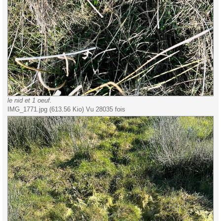
le nid et 1 oeuf.
IMG_1771.jpg (613.56 Kio) Vu 28035 fois