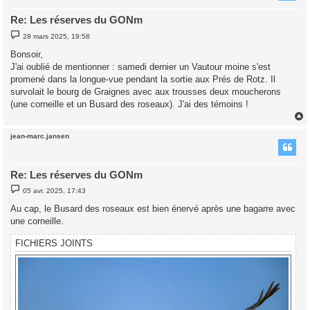
Re: Les réserves du GONm
M
28 mars 2025, 19:58
e
s
Bonsoir,
s
J'ai oublié de mentionner : samedi dernier un Vautour moine s'est
a
g
promené dans la longue-vue pendant la sortie aux Prés de Rotz. Il
e
survolait le bourg de Graignes avec aux trousses deux moucherons
(une corneille et un Busard des roseaux). J'ai des témoins !
jean-marc.jansen
t
Re: Les réserves du GONm
M
05 avr. 2025, 17:43
e
s
Au cap, le Busard des roseaux est bien énervé après une bagarre avec
s
une corneille.
a
g
e
FICHIERS JOINTS