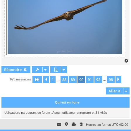
Répondre
t
1
88
89
90
91
92
98
Page
90
Précédente
sur
98
Suiv
973 messages
…
…
Aller à
Qui est en ligne
Utilisateurs parcourant ce forum : Aucun utilisateur enregistré et 3 invités
Heures au format
UTC+02:00