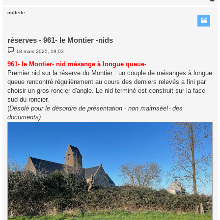
collette
t
réserves - 961- le Montier -nids
M
18 mars 2025, 19:03
e
s
961- le Montier- nid mésange à longue queue-
s
Premier nid sur la réserve du Montier : un couple de mésanges à longue
a
g
queue rencontré régulièrement au cours des derniers relevés a fini par
e
choisir un gros roncier d'angle. Le nid terminé est construit sur la face
sud du roncier.
(
Désolé pour le désordre de présentation - non maitrisée!- des
documents)