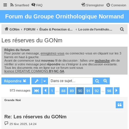
Smartfeed
FAQ
S’enregistrer
Connexion
Forum du Groupe Ornithologique Normand
R
GONm
FORUM
Étude & Protection des Oiseaux et de leurs milieux en Normandie
Le coin de l'ornithologue : observations, études & enquêtes
e
Les réserves du GONm
c
Règles du forum
h
Pour poster un message,
enregistrez-vous
ou connectez-vous en cliquant sur les 3
e
barres en haut à gauche.
Avant de commencer tout
nouveau
fil de discussion : faîtes une
recherche
afin de
r
vérifier si votre message peut
répondre
ou s'intégrer à une discussion existante.
Tous les documents mis en ligne sur ce forum sont sous
c
licence CREATIVE COMMONS
BY-NC-SA
.
h
Rechercher
Recherche 
Répondre
e
1
88
89
90
91
92
98
Page
90
Précédente
sur
98
Suiv
973 messages
…
…
r
Grande Noë
Re: Les réserves du GONm
M
25 févr. 2025, 14:24
e