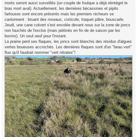
morts seront aussi surveillés (un couple de foulque a déjà rèintégré le
bras mort aval). Actuellement, les dernières bécassines et pipits
farlouses sont encore présents mais les premiers nicheurs se
cantonnent : bruant des roseaux, cisticole, traquet pâtre, bouscarle.
Jeudi, une cane colvert s'est envolée devant nous sur la zone de joncs
non fauchés de l'exclos (mais piétinés en fin de de saison par les
bovins). Un seul oeuf pour l'instant.
La prairie perd ses flaques, les joncs sont blanchis des résidus d'algues
vertes boueuses accrochés. Les dernières flaques sont d'un "beau vert"
fluo qu'il faudrait nommer "vert nitrates"!