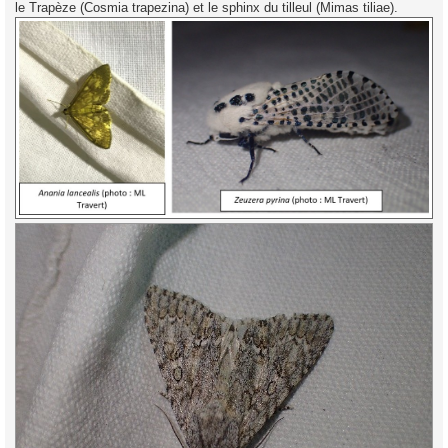
le Trapèze (Cosmia trapezina) et le sphinx du tilleul (Mimas tiliae).