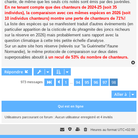
chante, de même que les seuls cris notés sont émis par des juvéniles.
En ne tenant compte que des chanteurs de 2024-25 (soit 35
individus), la comparaison avec ces mêmes espèces en 2026 (soit
10 individus chanteurs) montre une perte de chanteurs de 71%!
La liste des espèces qui se manifestent traduit d'autres évènements (en
particulier apparition de la cisticole et du phragmite des joncs nicheurs
sur la réserve en 2026) mais probablement sans rapport avec la
question climatique à cette très petite échelle d'analyse.
Sur un autre site hors réserve (relevés sur "la Guérinette"/faune
Normandie), le même protocole de comparaison sur deux dates
superposables aboutit à
un recul de 53% du nombre de chanteurs.
Répondre
t
1
94
95
96
97
98
Page
98
Précédente
sur
98
973 messages
…
Aller à
Qui est en ligne
Utilisateurs parcourant ce forum : Aucun utilisateur enregistré et 4 invités
Heures au format
UTC+02:00