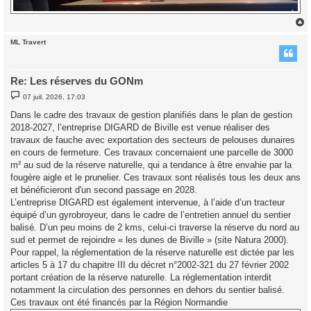
ML Travert
t
Re: Les réserves du GONm
M
07 juil. 2026, 17:03
e
s
Dans le cadre des travaux de gestion planifiés dans le plan de gestion
s
2018-2027, l’entreprise DIGARD de Biville est venue réaliser des
a
g
travaux de fauche avec exportation des secteurs de pelouses dunaires
e
en cours de fermeture. Ces travaux concernaient une parcelle de 3000
m² au sud de la réserve naturelle, qui a tendance à être envahie par la
fougère aigle et le prunelier. Ces travaux sont réalisés tous les deux ans
et bénéficieront d'un second passage en 2028.
L’entreprise DIGARD est également intervenue, à l’aide d’un tracteur
équipé d’un gyrobroyeur, dans le cadre de l’entretien annuel du sentier
balisé. D’un peu moins de 2 kms, celui-ci traverse la réserve du nord au
sud et permet de rejoindre « les dunes de Biville » (site Natura 2000).
Pour rappel, la réglementation de la réserve naturelle est dictée par les
articles 5 à 17 du chapitre III du décret n°2002-321 du 27 février 2002
portant création de la réserve naturelle. La réglementation interdit
notamment la circulation des personnes en dehors du sentier balisé.
Ces travaux ont été financés par la Région Normandie