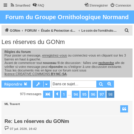
Smartfeed
FAQ
S’enregistrer
Connexion
Forum du Groupe Ornithologique Normand
R
GONm
FORUM
Étude & Protection des Oiseaux et de leurs milieux en Normandie
Le coin de l'ornithologue : observations, études & enquêtes
e
Les réserves du GONm
c
Règles du forum
h
Pour poster un message,
enregistrez-vous
ou connectez-vous en cliquant sur les 3
e
barres en haut à gauche.
Avant de commencer tout
nouveau
fil de discussion : faîtes une
recherche
afin de
r
vérifier si votre message peut
répondre
ou s'intégrer à une discussion existante.
Tous les documents mis en ligne sur ce forum sont sous
c
licence CREATIVE COMMONS
BY-NC-SA
.
h
Rechercher
Recherche 
Répondre
e
1
94
95
96
97
98
Page
98
Précédente
sur
98
973 messages
…
r
ML Travert
Re: Les réserves du GONm
M
07 juil. 2026, 16:42
e