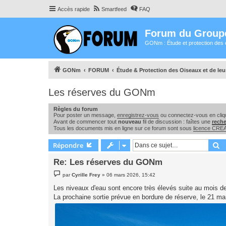
Accès rapide
Smartfeed
FAQ
Forum du Group
GONm : Étude et protection des 
GONm
FORUM
Étude & Protection des Oiseaux et de le
Les réserves du GONm
Règles du forum
Pour poster un message,
enregistrez-vous
ou connectez-vous en cliqu
Avant de commencer tout
nouveau
fil de discussion : faîtes une
rech
Tous les documents mis en ligne sur ce forum sont sous
licence CR
R
Répondre
Re: Les réserves du GONm
M
par
Cyrille Frey
»
06 mars 2026, 15:42
e
s
Les niveaux d'eau sont encore très élevés suite au mois de
s
La prochaine sortie prévue en bordure de réserve, le 21 ma
a
g
e