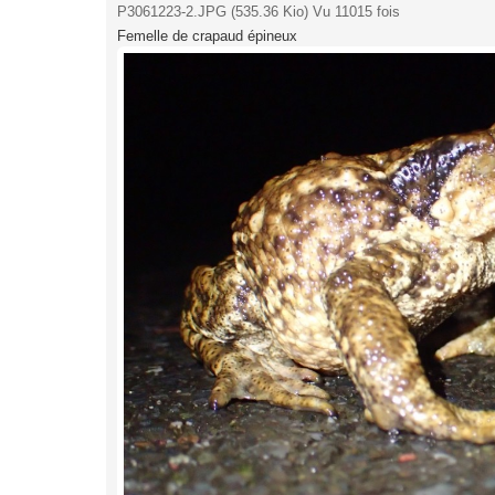
P3061223-2.JPG (535.36 Kio) Vu 11015 fois
Femelle de crapaud épineux