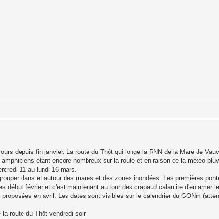
ours depuis fin janvier. La route du Thôt qui longe la RNN de la Mare de Vauvi
Les amphibiens étant encore nombreux sur la route et en raison de la météo pl
rcredi 11 au lundi 16 mars.
grouper dans et autour des mares et des zones inondées. Les premières ponte
s début février et c'est maintenant au tour des crapaud calamite d'entamer l
proposées en avril. Les dates sont visibles sur le calendrier du GONm (attent
e la route du Thôt vendredi soir