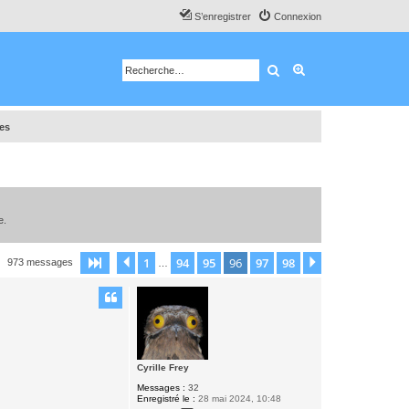
S’enregistrer
Connexion
Rechercher
Recherche avancé
tes
e.
1
94
95
96
97
98
Page
96
Précédente
sur
98
Suivante
973 messages
…
Cyrille Frey
Messages :
32
Enregistré le :
28 mai 2024, 10:48
C