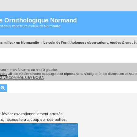
e Ornithologique Normand
oiseaux et de leurs milieux en Normandie
urs milieux en Normandie
Le coin de l'ornithologue : observations, études & enquê
ant sur les 3 barres en haut à gauche.
erche
afin de vérifier si votre message peut
répondre
ou s'intégrer à une discussion existant
EATIVE COMMONS
BY-NC-SA
.
echercher
Recherche avancée
 février exceptionnellement arrosés.
rs, nécessitera à coup sûr des bottes.