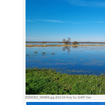
20260302_094959.jpg (610.64 Kio) Vu 11497 fois