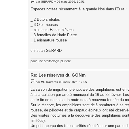
M
par
GERARD
»
06 mars 2026, 19:51
e
s
Espèces notées récemment à la grande Noé dans l'Eure :
s
a
g
_ 2 Butors étoilés
e
_ 3 Oies rieuses
_ plusieurs Harles bièvres
_ 3 femelles de Harle Piette
_ 1 érismature rousse
christian GERARD
pour une ornithologie plurielle
Re: Les réserves du GONm
M
par
ML Travert
»
09 mars 2026, 12:05
e
s
La saison de migration prénuptiale des amphibiens est en c
s
à la circulation par arrêté municipal du 16 au 23 février. 
a
g
cette fin de semaine, la route sera à nouveau fermée du me
e
Sur la réserve, les amphibiens sont déjà nombreux à se re
rousse, de pélodyte et de crapaud épineux ont été observée
Des visites nocturnes à la découverte des amphibiens sont 
limitées).
Un petit aperçu des tritons crêtés récoltés sur une partie d