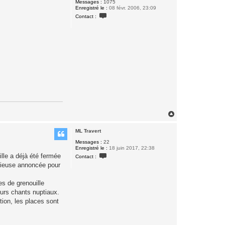
Messages :
1075
Enregistré le :
08 févr. 2006, 23:09
C
Contact :
o
n
t
a
c
t
e
r
G
E
R
A
R
D
H
a
u
ML Travert
t
Messages :
22
Enregistré le :
18 juin 2017, 22:38
C
lle a déjà été fermée
Contact :
o
uvieuse annoncée pour
n
t
a
s de grenouille
c
t
eurs chants nuptiaux.
e
ion, les places sont
r
M
L
T