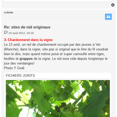
collette
t
Re: sites de nid originaux
M
23 août 2012, 16:18
e
s
3- Chardonneret dans la vigne
s
Le 13 août, un nid de chardonneret occupé par des jeunes à Ver
a
g
(Manche); dans la vigne, site pas si original que le titre du fil voudrait
e
bien le dire, mais quand même posé et super camouflé entre tiges,
feuilles et
grappes
de la vigne. Le nid sera vide depuis longtemps le
jour des vendanges!
Photo Y Grall
FICHIERS JOINTS