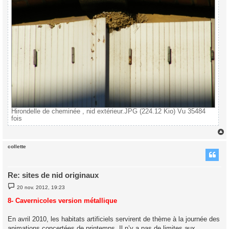
Hirondelle de cheminée , nid extérieur.JPG (224.12 Kio) Vu 35484
fois
collette
t
Re: sites de nid originaux
M
20 nov. 2012, 19:23
e
s
8- Cavernicoles version métallique
s
a
g
En avril 2010, les habitats artificiels servirent de thème à la journée des
e
animations concertées de printemps. Il n’y a pas de limites aux