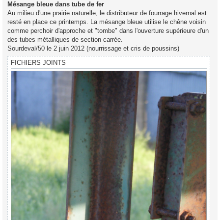
s
Mésange bleue dans tube de fer
s
Au milieu d'une prairie naturelle, le distributeur de fourrage hivernal est
a
g
resté en place ce printemps. La mésange bleue utilise le chêne voisin
e
comme perchoir d'approche et "tombe" dans l'ouverture supérieure d'un
des tubes métalliques de section carrée.
Sourdeval/50 le 2 juin 2012 (nourrissage et cris de poussins)
FICHIERS JOINTS