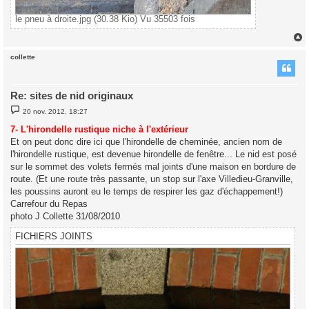
le pneu à droite.jpg (30.38 Kio) Vu 35503 fois
collette
t
Re: sites de nid originaux
M
20 nov. 2012, 18:27
e
s
7- L'hirondelle rustique niche à l'extérieur
s
Et on peut donc dire ici que l'hirondelle de cheminée, ancien nom de
a
g
l'hirondelle rustique, est devenue hirondelle de fenêtre... Le nid est posé
e
sur le sommet des volets fermés mal joints d'une maison en bordure de
route. (Et une route très passante, un stop sur l'axe Villedieu-Granville,
les poussins auront eu le temps de respirer les gaz d'échappement!)
Carrefour du Repas
photo J Collette 31/08/2010
FICHIERS JOINTS