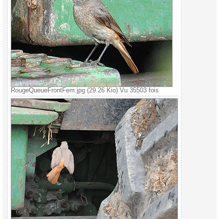
RougeQueueFrontFem.jpg (29.26 Kio) Vu 35503 fois