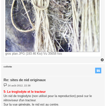
gros plan.JPG (193.46 Kio) Vu 35658 fois
collette
t
Re: sites de nid originaux
M
24 août 2012, 22:38
e
s
5- Le troglodyte et le tracteur
s
Un nid de troglodyte (non utilisé pour la reproduction) posé sur le
a
g
rétroviseur d'un tracteur.
e
Sur la vue générale, le nid est au centre.