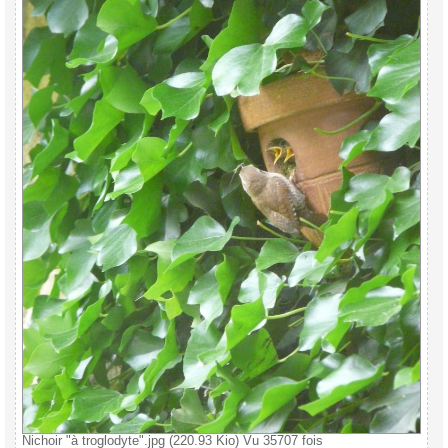
Nichoir "à troglodyte".jpg (220.93 Kio) Vu 35707 fois