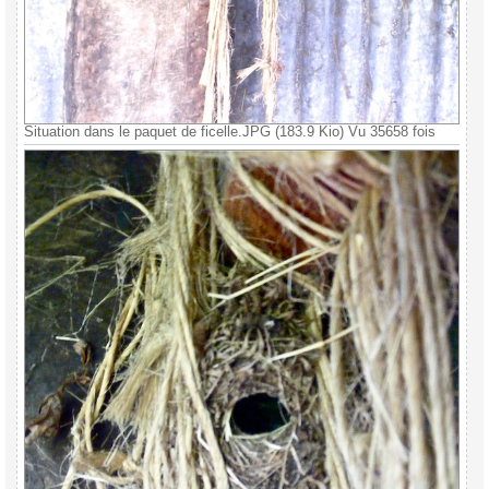
Situation dans le paquet de ficelle.JPG (183.9 Kio) Vu 35658 fois