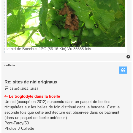
le nid de Bacchus.JPG (86.16 Kio) Vu 35658 fois
collette
t
Re: sites de nid originaux
M
23 août 2012, 18:14
e
s
4- Le troglodyte dans la ficelle
s
Un nid (occupé en 2012) suspendu dans un paquet de ficelles
a
g
récupérées sur les balles de foin distribué dans la bergerie. C'est la
e
seconde fois que cette architecture est observée dans ce bâtiment
(dans un paquet de ficelle antérieur.)
Pont-Farcy/50
Photos J Collette