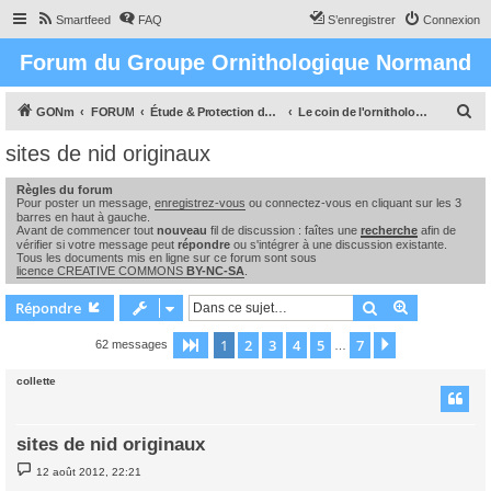
Smartfeed
FAQ
S’enregistrer
Connexion
Forum du Groupe Ornithologique Normand
R
GONm
FORUM
Étude & Protection des Oiseaux et de leurs milieux en Normandie
Le coin de l'ornithologue : observations, études & enquêtes
e
sites de nid originaux
c
Règles du forum
h
Pour poster un message,
enregistrez-vous
ou connectez-vous en cliquant sur les 3
e
barres en haut à gauche.
Avant de commencer tout
nouveau
fil de discussion : faîtes une
recherche
afin de
r
vérifier si votre message peut
répondre
ou s'intégrer à une discussion existante.
Tous les documents mis en ligne sur ce forum sont sous
c
licence CREATIVE COMMONS
BY-NC-SA
.
h
Rechercher
Recherche 
Répondre
e
1
2
3
4
5
7
Page
1
sur
7
Suivante
62 messages
…
r
collette
sites de nid originaux
M
12 août 2012, 22:21
e