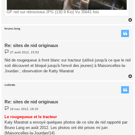
GP nid sur rétroviseur.JPG (130.9 Kio) Vu 35641 fois
bruno.lang
t
Re: sites de nid originaux
M
27 août 2012, 15:53
e
s
Nid de rougequeue à front blanc sur tracteur (utilisé jusqu'à ce que le nid
s
soit découvert et bloqué jusqu'à l'envol des jeunes) à Maisoncelles-la-
a
g
Jourdan ; observation de Katty Maratrat
e
collette
t
Re: sites de nid originaux
M
19 nov. 2012, 19:10
e
s
Le rougequeue et le tracteur
s
Katy Maratrat a envoyé quelques photos de ce site de nid rapporté par
a
g
Bruno Lang en août 2012. Les photos ont été prises mi juin
e
(Maisoncelles-la-Jourdan/14)