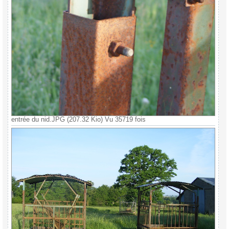
entrée du nid.JPG (207.32 Kio) Vu 35719 fois