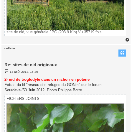
site de nid, vue générale.JPG (203.9 Kio) Vu 35719 fois
collette
t
Re: sites de nid originaux
M
13 août 2012, 16:26
e
s
2- nid de troglodyte dans un nichoir en poterie
s
Extrait du fil "réseau des refuges du GONm" sur le forum
a
g
Sourdeval/50 Juin 2012. Photo Philippe Botte
e
FICHIERS JOINTS