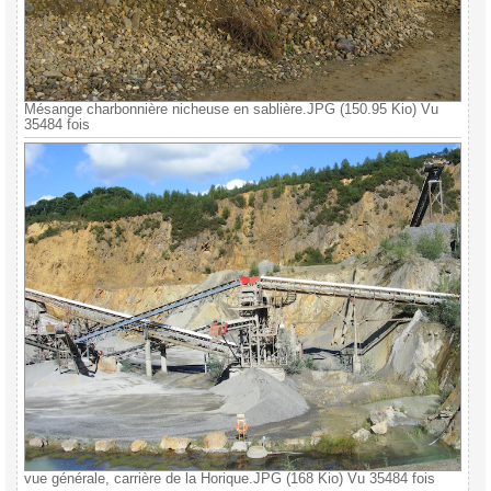
Mésange charbonnière nicheuse en sablière.JPG (150.95 Kio) Vu
35484 fois
vue générale, carrière de la Horique.JPG (168 Kio) Vu 35484 fois