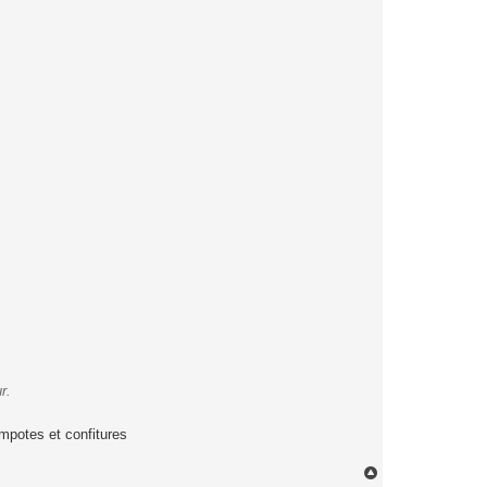
r.
mpotes et confitures
H
a