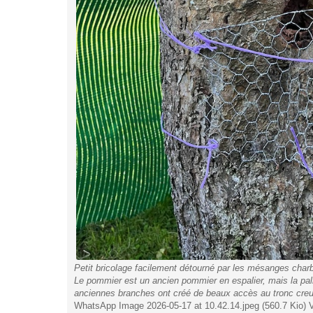
Petit bricolage facilement détourné par les mésanges charb
Le pommier est un ancien pommier en espalier, mais la palm
anciennes branches ont créé de beaux accès au tronc creu
WhatsApp Image 2026-05-17 at 10.42.14.jpeg (560.7 Kio) V