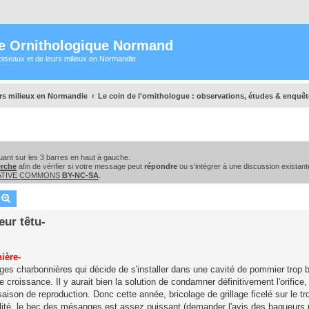
e Ornithologique Normand
oiseaux et de leurs milieux en Normandie
urs milieux en Normandie
Le coin de l'ornithologue : observations, études & enquê
ant sur les 3 barres en haut à gauche.
erche
afin de vérifier si votre message peut
répondre
ou s'intégrer à une discussion existant
EATIVE COMMONS
BY-NC-SA
.
echercher
Recherche avancée
eur têtu-
ière-
es charbonnières qui décide de s'installer dans une cavité de pommier trop b
 croissance. Il y aurait bien la solution de condamner définitivement l'orifice,
saison de reproduction. Donc cette année, bricolage de grillage ficelé sur le t
alité, le bec des mésanges est assez puissant (demander l'avis des bagueurs 