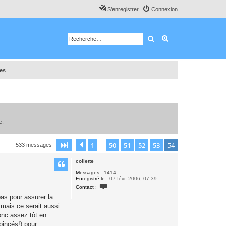
S’enregistrer
Connexion
Rechercher
Recherche avancé
tes
e.
1
50
51
52
53
54
Page
54
Précédente
sur
54
533 messages
…
collette
Messages :
1414
Enregistré le :
07 févr. 2006, 07:39
C
Contact :
o
n
as pour assurer la
t
 mais ce serait aussi
a
c
ronc assez tôt en
t
pincés!) pour