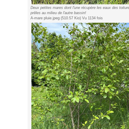
Deux petites mares dont l'une récupère les eaux des toitur
prêles au milieu de l'autre bassin!
A-mare pluie.jpeg (510.57 Kio) Vu 1134 fois