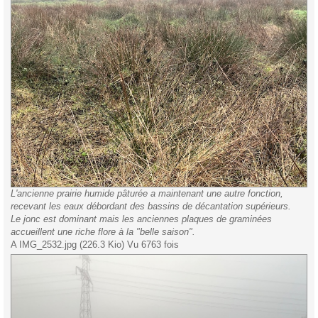
L'ancienne prairie humide pâturée a maintenant une autre fonction,
recevant les eaux débordant des bassins de décantation supérieurs.
Le jonc est dominant mais les anciennes plaques de graminées
accueillent une riche flore à la "belle saison".
A IMG_2532.jpg (226.3 Kio) Vu 6763 fois