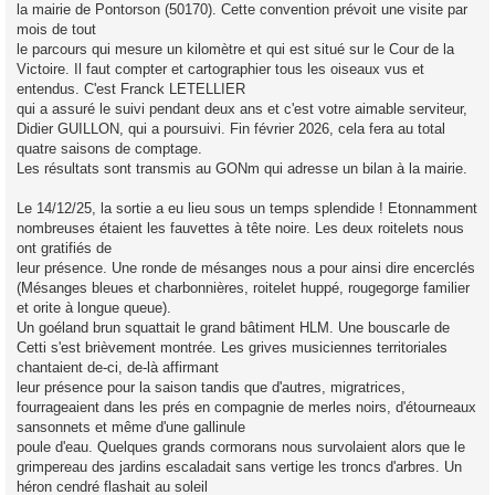
la mairie de Pontorson (50170). Cette convention prévoit une visite par
mois de tout
le parcours qui mesure un kilomètre et qui est situé sur le Cour de la
Victoire. Il faut compter et cartographier tous les oiseaux vus et
entendus. C'est Franck LETELLIER
qui a assuré le suivi pendant deux ans et c'est votre aimable serviteur,
Didier GUILLON, qui a poursuivi. Fin février 2026, cela fera au total
quatre saisons de comptage.
Les résultats sont transmis au GONm qui adresse un bilan à la mairie.
Le 14/12/25, la sortie a eu lieu sous un temps splendide ! Etonnamment
nombreuses étaient les fauvettes à tête noire. Les deux roitelets nous
ont gratifiés de
leur présence. Une ronde de mésanges nous a pour ainsi dire encerclés
(Mésanges bleues et charbonnières, roitelet huppé, rougegorge familier
et orite à longue queue).
Un goéland brun squattait le grand bâtiment HLM. Une bouscarle de
Cetti s'est brièvement montrée. Les grives musiciennes territoriales
chantaient de-ci, de-là affirmant
leur présence pour la saison tandis que d'autres, migratrices,
fourrageaient dans les prés en compagnie de merles noirs, d'étourneaux
sansonnets et même d'une gallinule
poule d'eau. Quelques grands cormorans nous survolaient alors que le
grimpereau des jardins escaladait sans vertige les troncs d'arbres. Un
héron cendré flashait au soleil