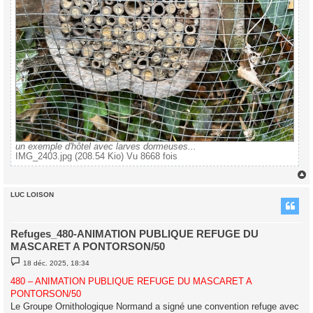
un exemple d'hôtel avec larves dormeuses...
IMG_2403.jpg (208.54 Kio) Vu 8668 fois
LUC LOISON
t
Refuges_480-ANIMATION PUBLIQUE REFUGE DU
MASCARET A PONTORSON/50
M
18 déc. 2025, 18:34
e
s
480 – ANIMATION PUBLIQUE REFUGE DU MASCARET A
s
PONTORSON/50
a
g
Le Groupe Ornithologique Normand a signé une convention refuge avec
e