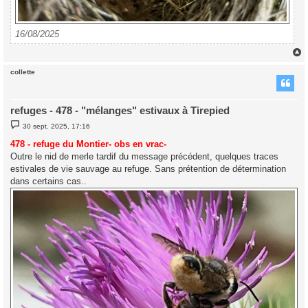
16/08/2025
collette
t
refuges - 478 - "mélanges" estivaux à Tirepied
M
30 sept. 2025, 17:16
e
s
478 - refuge du Montier- obs en vrac-
s
Outre le nid de merle tardif du message précédent, quelques traces
a
g
estivales de vie sauvage au refuge. Sans prétention de détermination
e
dans certains cas..