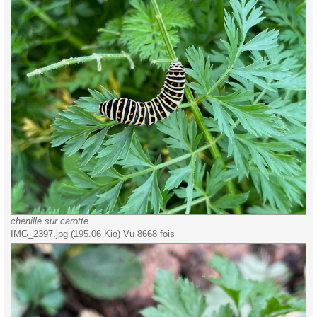
chenille sur carotte
IMG_2397.jpg (195.06 Kio) Vu 8668 fois