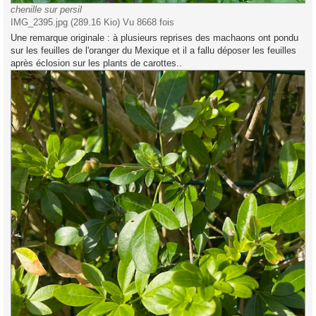
chenille sur persil
IMG_2395.jpg (289.16 Kio) Vu 8668 fois
Une remarque originale : à plusieurs reprises des machaons ont pondu
sur les feuilles de l'oranger du Mexique et il a fallu déposer les feuilles
après éclosion sur les plants de carottes..