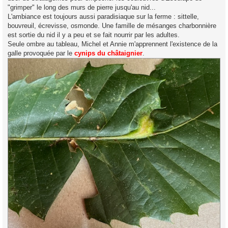
"grimper" le long des murs de pierre jusqu'au nid...
L'ambiance est toujours aussi paradisiaque sur la ferme : sittelle,
bouvreuil, écrevisse, osmonde. Une famille de mésanges charbonnière
est sortie du nid il y a peu et se fait nourrir par les adultes.
Seule ombre au tableau, Michel et Annie m'apprennent l'existence de la
galle provoquée par le
cynips du châtaignier
.