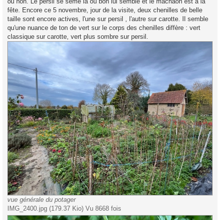
ou non. Le persil se sème là où bon lui semble et le machaon est à la
fête. Encore ce 5 novembre, jour de la visite, deux chenilles de belle
taille sont encore actives, l'une sur persil , l'autre sur carotte. Il semble
qu'une nuance de ton de vert sur le corps des chenilles diffère : vert
classique sur carotte, vert plus sombre sur persil.
vue générale du potager
IMG_2400.jpg (179.37 Kio) Vu 8668 fois