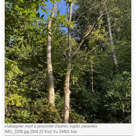
châtaignier mort à proximité d'autres sujets parasités
IMG_2209.jpg (304.23 Kio) Vu 24401 fois