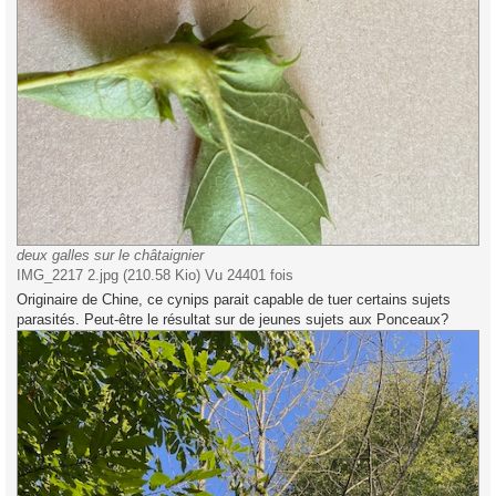
deux galles sur le châtaignier
IMG_2217 2.jpg (210.58 Kio) Vu 24401 fois
Originaire de Chine, ce cynips parait capable de tuer certains sujets
parasités. Peut-être le résultat sur de jeunes sujets aux Ponceaux?