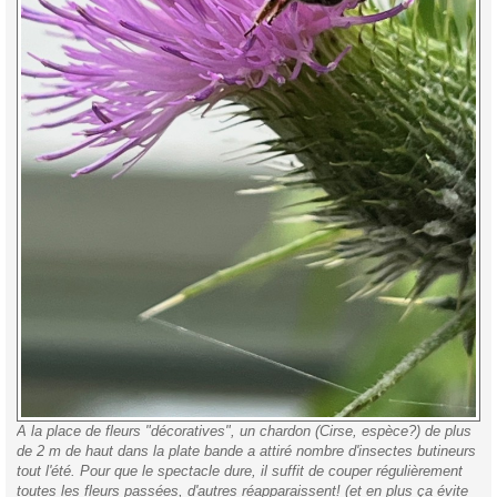
A la place de fleurs "décoratives", un chardon (Cirse, espèce?) de plus
de 2 m de haut dans la plate bande a attiré nombre d'insectes butineurs
tout l'été. Pour que le spectacle dure, il suffit de couper régulièrement
toutes les fleurs passées, d'autres réapparaissent! (et en plus ça évite