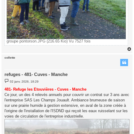
groupe pontorson.JPG (216.65 Kio) Vu 7527 fois
collette
t
refuges - 481- Cuves - Manche
M
02 janv. 2026, 18:29
e
s
481- Refuge les Etouvières - Cuves - Manche
s
Ce jour, un des 4 relevés annuels pour couvrir un contrat sur 3 ans avec
a
g
l'entreprise SAS Les Champs Jouault. Ambiance brumeuse de saison
e
sur une prairie humide à gestion extensive, en aval de la zone créée à
l'origine de l'installation de l'ISDND qui reçoit les eaux ruisselant sur les
voies de circulation de l'entreprise industrielle.