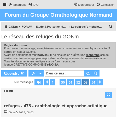
Smartfeed
FAQ
S’enregistrer
Connexion
Forum du Groupe Ornithologique Normand
R
GONm
FORUM
Étude & Protection des Oiseaux et de leurs milieux en Normandie
Le coin de l'ornithologue : observations, études & enquêtes
e
Le réseau des refuges du GONm
c
Règles du forum
h
Pour poster un message,
enregistrez-vous
ou connectez-vous en cliquant sur les 3
e
barres en haut à gauche.
Avant de commencer tout
nouveau
fil de discussion : faîtes une
recherche
afin de
r
vérifier si votre message peut
répondre
ou s'intégrer à une discussion existante.
Tous les documents mis en ligne sur ce forum sont sous
c
licence CREATIVE COMMONS
BY-NC-SA
.
h
Rechercher
Recherche 
Répondre
e
1
50
51
52
53
54
Page
53
Précédente
sur
54
Suivant
533 messages
…
r
collette
refuges - 475 - ornithologie et approche artistique
M
09 août 2025, 08:03
e