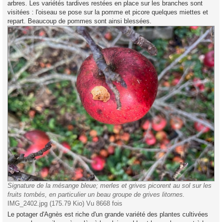
arbres. Les variétés tardives restées en place sur les branches sont
visitées : l'oiseau se pose sur la pomme et picore quelques miettes et
repart. Beaucoup de pommes sont ainsi blessées.
Signature de la mésange bleue; merles et grives picorent au sol sur les
fruits tombés, en particulier un beau groupe de grives litornes.
IMG_2402.jpg (175.79 Kio) Vu 8668 fois
Le potager d'Agnès est riche d'un grande variété des plantes cultivées