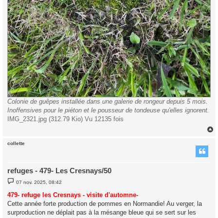
Colonie de guêpes installée dans une galerie de rongeur depuis 5 mois.
Inoffensives pour le piéton et le pousseur de tondeuse qu'elles ignorent.
IMG_2321.jpg (312.79 Kio) Vu 12135 fois
collette
t
refuges - 479- Les Cresnays/50
M
07 nov. 2025, 08:42
e
s
479- refuge les Cresnays - visite d'automne-
s
Cette année forte production de pommes en Normandie! Au verger, la
a
g
surproduction ne déplait pas à la mésange bleue qui se sert sur les
e