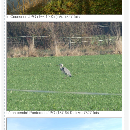
le Couesnon.JPG (166.19 Kio) Vu 7527 fois
héron cendré Pontorson.JPG (157.64 Kio) Vu 7527 fois