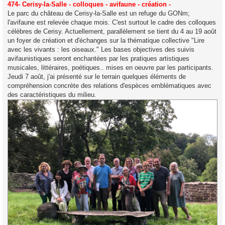
s
474- Cerisy-la-Salle - colloques - avifaune - création -
s
Le parc du château de Cerisy-la-Salle est un refuge du GONm;
a
g
l'avifaune est relevée chaque mois. C'est surtout le cadre des colloques
e
célèbres de Cerisy. Actuellement, parallèlement se tient du 4 au 19 août
un foyer de création et d'échanges sur la thématique collective "Lire
avec les vivants : les oiseaux." Les bases objectives des suivis
avifaunistiques seront enchantées par les pratiques artistiques
musicales, littéraires, poétiques.. mises en oeuvre par les participants.
Jeudi 7 août, j'ai présenté sur le terrain quelques éléments de
compréhension concrète des relations d'espèces emblématiques avec
des caractéristiques du milieu.