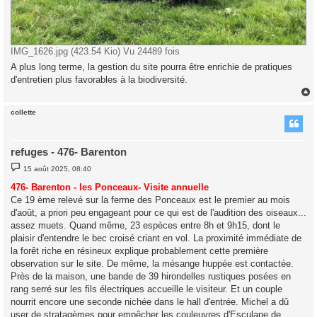
IMG_1626.jpg (423.54 Kio) Vu 24489 fois
A plus long terme, la gestion du site pourra être enrichie de pratiques
d'entretien plus favorables à la biodiversité.
collette
t
refuges - 476- Barenton
M
15 août 2025, 08:40
e
s
476- Barenton - les Ponceaux- Visite annuelle
s
Ce 19 ème relevé sur la ferme des Ponceaux est le premier au mois
a
g
d'août, a priori peu engageant pour ce qui est de l'audition des oiseaux...
e
assez muets. Quand même, 23 espèces entre 8h et 9h15, dont le
plaisir d'entendre le bec croisé criant en vol. La proximité immédiate de
la forêt riche en résineux explique probablement cette première
observation sur le site. De même, la mésange huppée est contactée.
Près de la maison, une bande de 39 hirondelles rustiques posées en
rang serré sur les fils électriques accueille le visiteur. Et un couple
nourrit encore une seconde nichée dans le hall d'entrée. Michel a dû
user de stratagèmes pour empêcher les couleuvres d'Esculape de