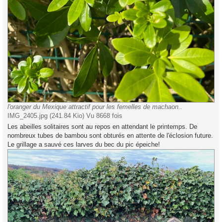
l'oranger du Mexique attractif pour les femelles de machaon..
IMG_2405.jpg (241.84 Kio) Vu 8668 fois
Les abeilles solitaires sont au repos en attendant le printemps. De
nombreux tubes de bambou sont obturés en attente de l'éclosion future.
Le grillage a sauvé ces larves du bec du pic épeiche!