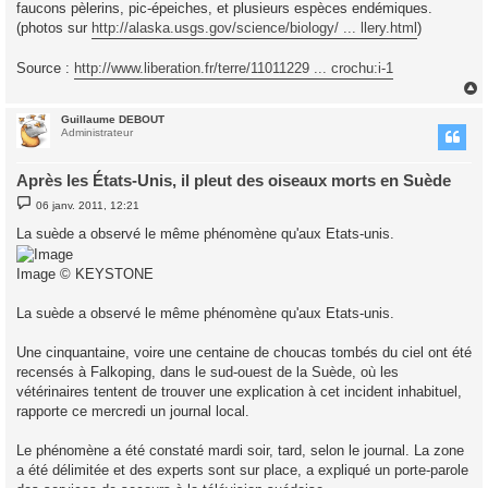
faucons pèlerins, pic-épeiches, et plusieurs espèces endémiques.
(photos sur
http://alaska.usgs.gov/science/biology/ ... llery.html
)
Source :
http://www.liberation.fr/terre/11011229 ... crochu:i-1
Guillaume DEBOUT
t
Administrateur
Après les États-Unis, il pleut des oiseaux morts en Suède
M
06 janv. 2011, 12:21
e
s
La suède a observé le même phénomène qu'aux Etats-unis.
s
a
g
Image © KEYSTONE
e
La suède a observé le même phénomène qu'aux Etats-unis.
Une cinquantaine, voire une centaine de choucas tombés du ciel ont été
recensés à Falkoping, dans le sud-ouest de la Suède, où les
vétérinaires tentent de trouver une explication à cet incident inhabituel,
rapporte ce mercredi un journal local.
Le phénomène a été constaté mardi soir, tard, selon le journal. La zone
a été délimitée et des experts sont sur place, a expliqué un porte-parole