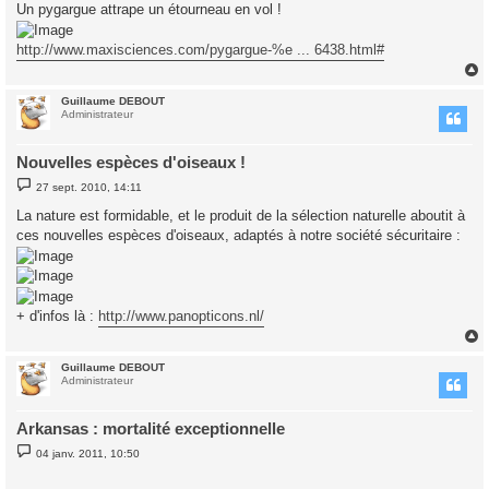
s
Un pygargue attrape un étourneau en vol !
s
a
g
http://www.maxisciences.com/pygargue-%e ... 6438.html#
e
Guillaume DEBOUT
t
Administrateur
Nouvelles espèces d'oiseaux !
M
27 sept. 2010, 14:11
e
s
La nature est formidable, et le produit de la sélection naturelle aboutit à
s
ces nouvelles espèces d'oiseaux, adaptés à notre société sécuritaire :
a
g
e
+ d'infos là :
http://www.panopticons.nl/
Guillaume DEBOUT
t
Administrateur
Arkansas : mortalité exceptionnelle
M
04 janv. 2011, 10:50
e
s
s