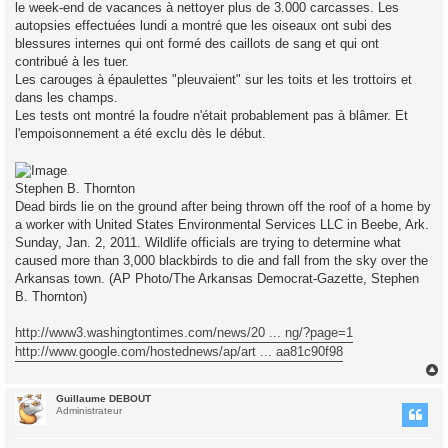
le week-end de vacances à nettoyer plus de 3.000 carcasses. Les
autopsies effectuées lundi a montré que les oiseaux ont subi des
blessures internes qui ont formé des caillots de sang et qui ont
contribué à les tuer.
Les carouges à épaulettes "pleuvaient" sur les toits et les trottoirs et
dans les champs.
Les tests ont montré la foudre n'était probablement pas à blâmer. Et
l'empoisonnement a été exclu dès le début.
Stephen B. Thornton
Dead birds lie on the ground after being thrown off the roof of a home by
a worker with United States Environmental Services LLC in Beebe, Ark.
Sunday, Jan. 2, 2011. Wildlife officials are trying to determine what
caused more than 3,000 blackbirds to die and fall from the sky over the
Arkansas town. (AP Photo/The Arkansas Democrat-Gazette, Stephen
B. Thornton)
http://www3.washingtontimes.com/news/20 ... ng/?page=1
http://www.google.com/hostednews/ap/art ... aa81c90f98
Guillaume DEBOUT
t
Administrateur