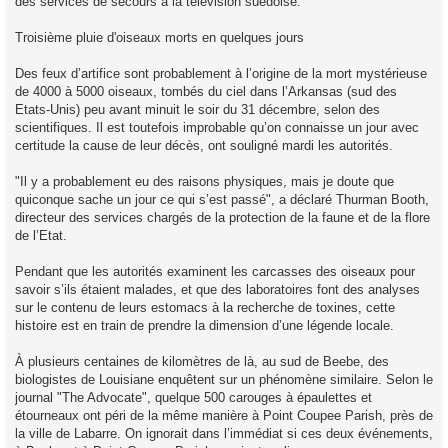
des services de secours à la télévision suédoise.
Troisième pluie d'oiseaux morts en quelques jours
Des feux d’artifice sont probablement à l’origine de la mort mystérieuse
de 4000 à 5000 oiseaux, tombés du ciel dans l’Arkansas (sud des
Etats-Unis) peu avant minuit le soir du 31 décembre, selon des
scientifiques. Il est toutefois improbable qu’on connaisse un jour avec
certitude la cause de leur décès, ont souligné mardi les autorités.
"Il y a probablement eu des raisons physiques, mais je doute que
quiconque sache un jour ce qui s’est passé", a déclaré Thurman Booth,
directeur des services chargés de la protection de la faune et de la flore
de l’Etat.
Pendant que les autorités examinent les carcasses des oiseaux pour
savoir s’ils étaient malades, et que des laboratoires font des analyses
sur le contenu de leurs estomacs à la recherche de toxines, cette
histoire est en train de prendre la dimension d’une légende locale.
À plusieurs centaines de kilomètres de là, au sud de Beebe, des
biologistes de Louisiane enquêtent sur un phénomène similaire. Selon le
journal "The Advocate", quelque 500 carouges à épaulettes et
étourneaux ont péri de la même manière à Point Coupee Parish, près de
la ville de Labarre. On ignorait dans l’immédiat si ces deux événements,