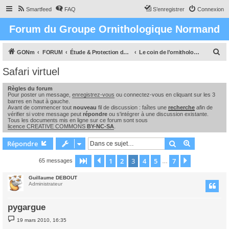
Smartfeed
FAQ
S’enregistrer
Connexion
Forum du Groupe Ornithologique Normand
R
GONm
FORUM
Étude & Protection des Oiseaux et de leurs milieux en Normandie
Le coin de l'ornithologue : observations, études & enquêtes
e
Safari virtuel
c
Règles du forum
h
Pour poster un message,
enregistrez-vous
ou connectez-vous en cliquant sur les 3
e
barres en haut à gauche.
Avant de commencer tout
nouveau
fil de discussion : faîtes une
recherche
afin de
r
vérifier si votre message peut
répondre
ou s'intégrer à une discussion existante.
Tous les documents mis en ligne sur ce forum sont sous
c
licence CREATIVE COMMONS
BY-NC-SA
.
h
Rechercher
Recherche 
Répondre
e
1
2
3
4
5
7
Page
3
Précédente
sur
7
Suivante
65 messages
…
r
Guillaume DEBOUT
Administrateur
pygargue
M
19 mars 2010, 16:35
e