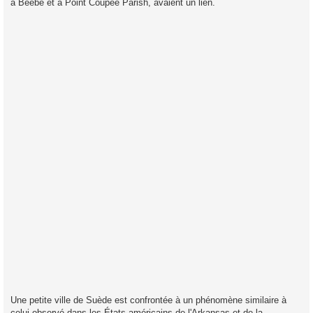
à Beebe et à Point Coupee Parish, avaient un lien.
Une petite ville de Suède est confrontée à un phénomène similaire à
celui observé dans les États américains de l'Arkansas et de la