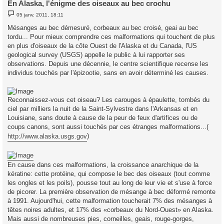
En Alaska, l'énigme des oiseaux au bec crochu
M
05 janv. 2011, 18:11
e
s
Mésanges au bec démesuré, corbeaux au bec croisé, geai au bec
s
tordu... Pour mieux comprendre ces malformations qui touchent de plus
a
g
en plus d'oiseaux de la côte Ouest de l'Alaska et du Canada, l'US
e
geological survey (USGS) appelle le public à lui rapporter ses
observations. Depuis une décennie, le centre scientifique recense les
individus touchés par l'épizootie, sans en avoir déterminé les causes.
Reconnaissez-vous cet oiseau? Les carouges à épaulette, tombés du
ciel par milliers la nuit de la Saint-Sylvestre dans l'Arkansas et en
Louisiane, sans doute à cause de la peur de feux d'artifices ou de
coups canons, sont aussi touchés par ces étranges malformations...(
http://www.alaska.usgs.gov
)
En cause dans ces malformations, la croissance anarchique de la
kératine: cette protéine, qui compose le bec des oiseaux (tout comme
les ongles et les poils), pousse tout au long de leur vie et s'use à force
de picorer. La première observation de mésange à bec déformé remonte
à 1991. Aujourd'hui, cette malformation toucherait 7% des mésanges à
têtes noires adultes, et 17% des «corbeaux du Nord-Ouest» en Alaska.
Mais aussi de nombreuses pies, corneilles, geais, rouge-gorges,