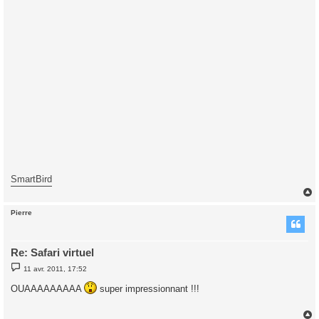
SmartBird
Pierre
t
Re: Safari virtuel
M
11 avr. 2011, 17:52
e
s
OUAAAAAAAAA
super impressionnant !!!
s
a
g
e