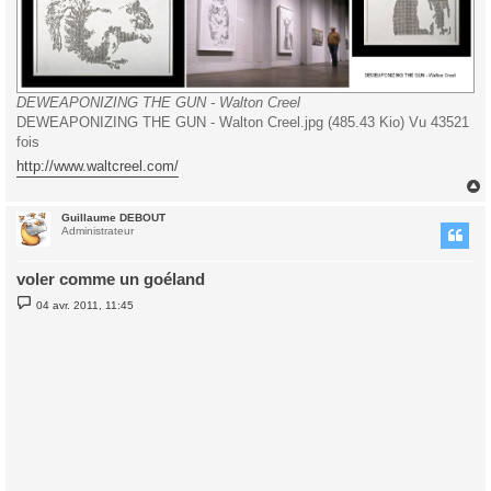
DEWEAPONIZING THE GUN - Walton Creel
DEWEAPONIZING THE GUN - Walton Creel.jpg (485.43 Kio) Vu 43521
fois
http://www.waltcreel.com/
Guillaume DEBOUT
t
Administrateur
voler comme un goéland
M
04 avr. 2011, 11:45
e
s
s
a
g
e