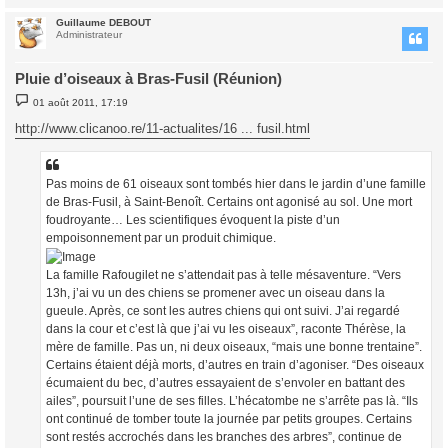
Guillaume DEBOUT
t
Administrateur
Pluie d’oiseaux à Bras-Fusil (Réunion)
M
01 août 2011, 17:19
e
s
http://www.clicanoo.re/11-actualites/16 ... fusil.html
s
a
g
e
Pas moins de 61 oiseaux sont tombés hier dans le jardin d’une famille
de Bras-Fusil, à Saint-Benoît. Certains ont agonisé au sol. Une mort
foudroyante… Les scientifiques évoquent la piste d’un
empoisonnement par un produit chimique.
La famille Rafougilet ne s’attendait pas à telle mésaventure. “Vers
13h, j’ai vu un des chiens se promener avec un oiseau dans la
gueule. Après, ce sont les autres chiens qui ont suivi. J’ai regardé
dans la cour et c’est là que j’ai vu les oiseaux”, raconte Thérèse, la
mère de famille. Pas un, ni deux oiseaux, “mais une bonne trentaine”.
Certains étaient déjà morts, d’autres en train d’agoniser. “Des oiseaux
écumaient du bec, d’autres essayaient de s’envoler en battant des
ailes”, poursuit l’une de ses filles. L’hécatombe ne s’arrête pas là. “Ils
ont continué de tomber toute la journée par petits groupes. Certains
sont restés accrochés dans les branches des arbres”, continue de