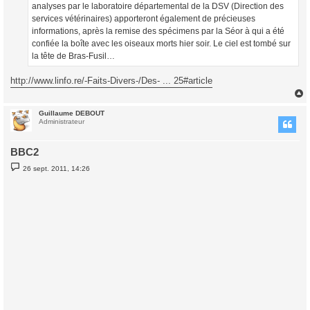
analyses par le laboratoire départemental de la DSV (Direction des
services vétérinaires) apporteront également de précieuses
informations, après la remise des spécimens par la Séor à qui a été
confiée la boîte avec les oiseaux morts hier soir. Le ciel est tombé sur
la tête de Bras-Fusil…
http://www.linfo.re/-Faits-Divers-/Des- ... 25#article
Guillaume DEBOUT
t
Administrateur
BBC2
M
26 sept. 2011, 14:26
e
s
s
a
g
e