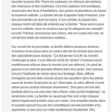
raconter la jeune fille. Parmi les cadavres, on retrouve des belliers,
des moineaux et des cardinaux. Ces trois espèces sont exotiques,
vivant près des lieux d’habitations, des jardins et plantations de basse
et moyenne altitude. La famille décide d’appeler radio Freedom. Une
des journalistes se rend sur place. À son arrivée, la plupart des
oiseaux morts ont déjà été enterrés par la famille. “Nous avions peur
pour les enfants, nous ne voulions pas qu’ils attrapent une maladie”,
raconte Thérèse. Amoureuse des chiens, elle en a sept chez elle. Ils
ont fait leur festin de nombreux volatiles…
Sur conseil de la journaliste, la famille déterre plusieurs dizaines
d’oiseaux et les place dans un carton afin de les donner plus tard à
des spécialistes pour analyse. “Ça fait penser à la fin du monde”,
s’interroge le père. Il a en tête les récits de “pluies” d’oiseaux morts
mystérieuses ailleurs dans le monde (voir par ailleurs). Un pied de
goyave et un pied de grenade trônent dans leur jardin. Des oiseaux
ont pris l’habitude de nicher dans leur feuillage. Mais, difficile
d’imaginer qu’une telle colonie ait pris ses quartiers dans les arbres
avant de tomber foudroyée au sol. Interrogée, la mère affirme n’avoir
utilisé aucun produit chimique récemment. “Des gens ont mis des
produits dans la rue pour tuer mes chiens, mais ça fait longtemps”, se
remémore-t-elle. La famille ne savait pas hier soir si des oiseaux
étaient également tombés chez son voisin. Une enquête menée dans
le quartier aujourd’hui par des scientifiques devrait permettre d’en
apprendre un peu plus sur cette mystérieuse hécatombe. Des