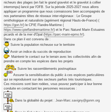
nicheurs des plages (en fait le grand gravelot et le gravelot à collier
a
g
interrompu) lancé par l'OFB. Sur la période 2025-2027 nous allons
e
appliquer un programme que nous connaissons bien accompagnés de
nos partenaires têtes de réseaux inter-régionaux : Le Groupe
ornithologique et naturaliste (agrément régional Hauts-de-France) (
https://gon.fr/
) le CPIE Flandre-Maritime (
https://www.cpieflandremaritime.fr/
) et le Parc Naturel Marin Estuaires
picards et de la mer d'Opal (
https://parc-marin-epmo.fr/
).
Dans ce plan il est convenu de :
Suivre la population nicheuse sur le territoire
Avoir un indice du succès de reproduction
Maintenir le contact sur le terrain avec les collectivités afin de
prendre en compte les espèces dans les projets
Suivre les rassemblements postnuptiaux
Assurer la sensibilisation du public à ces espèces particulières
qui se reproduisent sur des secteurs parfois très touristiques.
Ces missions sont bien rodées, vous pouvez participer à leur bonne
conduite en contactant les personnes ressources :
Dans la globalité du projet :
Jean-Marc.savigny@gonm.org