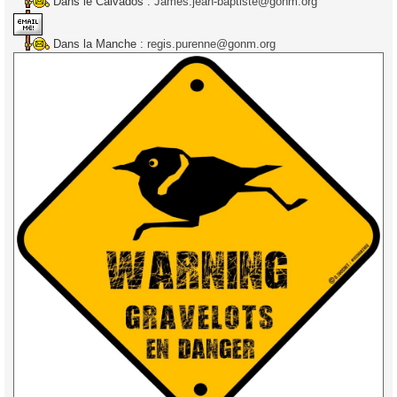
Dans le Calvados :
James.jean-baptiste@gonm.org
Dans la Manche :
regis.purenne@gonm.org