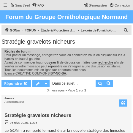
Smartfeed
FAQ
S’enregistrer
Connexion
Forum du Groupe Ornithologique Normand
R
GONm
FORUM
Étude & Protection des Oiseaux et de leurs milieux en Normandie
Le coin de l'ornithologue : observations, études & enquêtes
e
Stratégie gravelots nicheurs
c
Règles du forum
h
Pour poster un message,
enregistrez-vous
ou connectez-vous en cliquant sur les 3
e
barres en haut à gauche.
Avant de commencer tout
nouveau
fil de discussion : faîtes une
recherche
afin de
r
vérifier si votre message peut
répondre
ou s'intégrer à une discussion existante.
Tous les documents mis en ligne sur ce forum sont sous
c
licence CREATIVE COMMONS
BY-NC-SA
.
h
Rechercher
Recherche 
Répondre
e
3 messages • Page
1
sur
1
r
James
Administrateur
Stratégie gravelots nicheurs
M
06 févr. 2025, 11:36
e
s
Le GONm a remporté le marché sur la nouvelle stratégie des limicoles
s