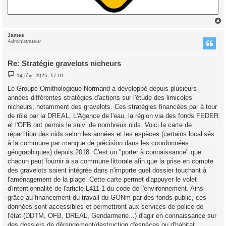
James
t
Administrateur
Re: Stratégie gravelots nicheurs
M
14 févr. 2025, 17:01
e
s
Le Groupe Ornithologique Normand a développé depuis plusieurs
s
années différentes stratégies d'actions sur l'étude des limicoles
a
g
nicheurs, notamment des gravelots. Ces stratégies financées par à tour
e
de rôle par la DREAL, L'Agence de l'eau, la région via des fonds FEDER
et l'OFB ont permis le suivi de nombreux nids. Voici la carte de
répartition des nids selon les années et les espèces (certains localisés
à la commune par manque de précision dans les coordonnées
géographiques) depuis 2018. C'est un "porter à connaissance" que
chacun peut fournir à sa commune littorale afin que la prise en compte
des gravelots soient intégrée dans n'importe quel dossier touchant à
l'aménagement de la plage. Cette carte permet d'appuyer le volet
d'intentionnalité de l'article L411-1 du code de l'environnement. Ainsi
grâce au financement du travail du GONm par des fonds public, ces
données sont accessibles et permettront aux services de police de
l'état (DDTM, OFB, DREAL, Gendarmerie...) d'agir en connaissance sur
des dossiers de dérangement/destruction d'espèces ou d'habitat