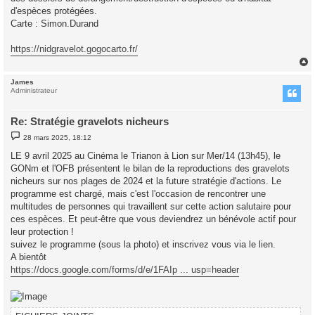
d'espèces protégées.
Carte : Simon.Durand
https://nidgravelot.gogocarto.fr/
James
t
Administrateur
Re: Stratégie gravelots nicheurs
M
28 mars 2025, 18:12
e
s
LE 9 avril 2025 au Cinéma le Trianon à Lion sur Mer/14 (13h45), le
s
GONm et l'OFB présentent le bilan de la reproductions des gravelots
a
g
nicheurs sur nos plages de 2024 et la future stratégie d'actions. Le
e
programme est chargé, mais c'est l'occasion de rencontrer une
multitudes de personnes qui travaillent sur cette action salutaire pour
ces espèces. Et peut-être que vous deviendrez un bénévole actif pour
leur protection !
suivez le programme (sous la photo) et inscrivez vous via le lien.
A bientôt
https://docs.google.com/forms/d/e/1FAIp ... usp=header