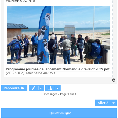
FICHIERS JOINTS
Programme journée de lancement Normandie gravelot 2025.pdf
(215.85 Kio) Téléchargé 407 fois
Répondre
t
3 messages • Page
1
sur
1
Aller à
Qui est en ligne