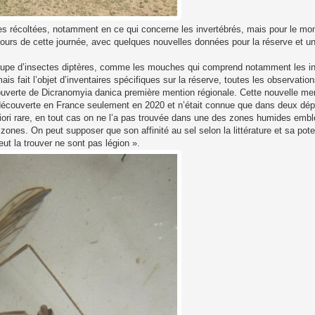
 récoltées, notamment en ce qui concerne les invertébrés, mais pour le mo
cours de cette journée, avec quelques nouvelles données pour la réserve et u
groupe d’insectes diptères, comme les mouches qui comprend notamment les i
ait l’objet d’inventaires spécifiques sur la réserve, toutes les observations 
ouverte de Dicranomyia danica première mention régionale. Cette nouvelle men
 découverte en France seulement en 2020 et n’était connue que dans deux dé
 priori rare, en tout cas on ne l’a pas trouvée dans une des zones humides em
ones. On peut supposer que son affinité au sel selon la littérature et sa pote
ut la trouver ne sont pas légion ».