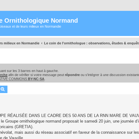
e Ornithologique Normand
oiseaux et de leurs milieux en Normandie
urs milieux en Normandie
Le coin de l'ornithologue : observations, études & enquê
ant sur les 3 barres en haut à gauche.
erche
afin de vérifier si votre message peut
répondre
ou s'intégrer à une discussion existant
EATIVE COMMONS
BY-NC-SA
.
echercher
Recherche avancée
PE RÉALISÉE DANS LE CADRE DES 50 ANS DE LA RNN MARE DE VAU
 le Groupe ornithologique normand proposait le samedi 20 juin, une journée d’
oricains (GRETIA).
énévolat, mais aussi du réseau associatif en faveur de la connaissance sur le
e de Vauville.