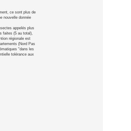
ment, ce sont plus de
ne nouvelle donnée
nsectes appelés plus
faites (5 au total),
tion régionale est
partements (Nord Pas
blématiques "dans les
ntielle tolérance aux