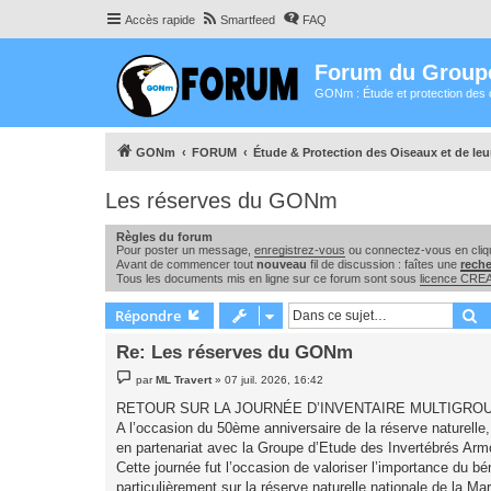
Accès rapide
Smartfeed
FAQ
Forum du Group
GONm : Étude et protection des 
GONm
FORUM
Étude & Protection des Oiseaux et de le
Les réserves du GONm
Règles du forum
Pour poster un message,
enregistrez-vous
ou connectez-vous en cliqu
Avant de commencer tout
nouveau
fil de discussion : faîtes une
rech
Tous les documents mis en ligne sur ce forum sont sous
licence CR
R
Répondre
Re: Les réserves du GONm
M
par
ML Travert
»
07 juil. 2026, 16:42
e
s
RETOUR SUR LA JOURNÉE D’INVENTAIRE MULTIGROU
s
A l’occasion du 50ème anniversaire de la réserve naturelle,
a
g
en partenariat avec la Groupe d’Etude des Invertébrés Arm
e
Cette journée fut l’occasion de valoriser l’importance du b
particulièrement sur la réserve naturelle nationale de la Mar