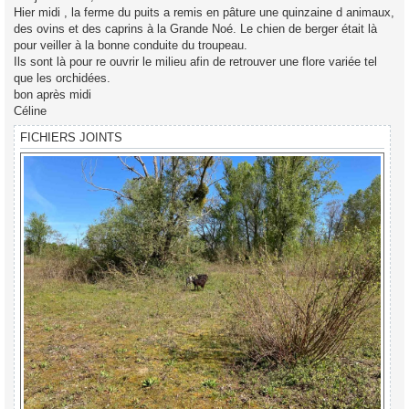
s
Hier midi , la ferme du puits a remis en pâture une quinzaine d animaux,
a
g
des ovins et des caprins à la Grande Noé. Le chien de berger était là
e
pour veiller à la bonne conduite du troupeau.
Ils sont là pour re ouvrir le milieu afin de retrouver une flore variée tel
que les orchidées.
bon après midi
Céline
FICHIERS JOINTS