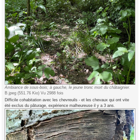
Ambiance de sous-bois; à gauche, le jeune tronc mort du châtaignier.
B.jpeg (551.76 Kio) Vu 2988 fois
Difficile cohabitation avec les chevreuils - et les chevaux qui ont vite
été exclus du pâturage, expérience malheureuse il y a 3 ans.