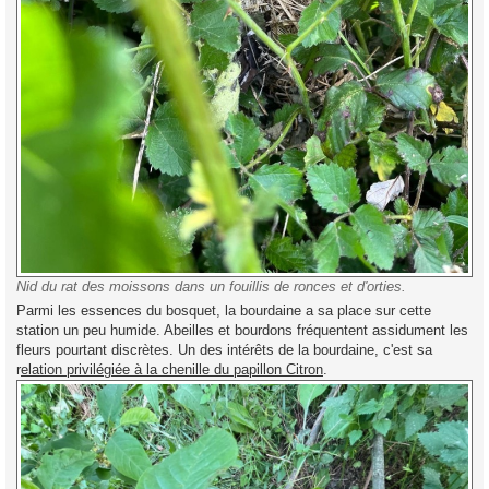
Nid du rat des moissons dans un fouillis de ronces et d'orties.
Parmi les essences du bosquet, la bourdaine a sa place sur cette
station un peu humide. Abeilles et bourdons fréquentent assidument les
fleurs pourtant discrètes. Un des intérêts de la bourdaine, c'est sa
r
elation privilégiée à la chenille du papillon Citron
.