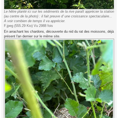
Le hêtre planté ici sur les sédiments de la rive paraît apprécier la station
(au centre de la photo) : il fait preuve d' une croissance spectaculaire...
A voir combien de temps il va apprécier.
F.jpeg (555.29 Kio) Vu 2988 fois
En arrachant les chardons, découverte du nid du rat des moissons, déjà
présent l'an dernier sur le même site.