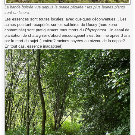
La bande boisée vue depuis la prairie pâturée : les plus jeunes plants
sont en lisière.
Les essences sont toutes locales, avec quelques déconvenues... Les
aulnes pourtant récupérés sur les sablières de Ducey (hors zone
contaminée) sont pratiquement tous morts du
Phytophtora
. Un essai de
plantation de châtaignier d'abord encourageant s'est terminé après 3 ans
par la mort du sujet (lumière? racines noyées au niveau de la nappe?
En tout cas, essence inadaptée!)