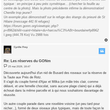
typique : en principe à peu près symétrique... (chercher la feuille au
centre de la photo). Mais la photo précédente infirme la démonstration!
Chenille trop jeune?
Un exemple plus démonstratif sur le refuge des étangs du prieuré de St
Hilaire (message 441 fil refuges)
https://forum.gonm.org/viewtopic.php?
p=8962&hilit=saint+hilaire+du+harcou%C3%ABt+bourdaine#p8962
I.jpeg (444.78 Kio) Vu 2988 fois
Cyrille Frey
t
Re: Les réserves du GONm
M
25 mai 2026, 18:47
e
s
Découverte aujourd'hui d'un nid de Busard des roseaux sur la réserve de
s
la Taute aux Prés de Rotz.
a
g
Il s'agit du couple formé d'Ajax et Milka (un mâle très clair, comme
e
délavé, et une femelle chocolat, sans aucune plage claire) qui a déjà
échoué dans la même parcelle et à qui nous souhaitons davantage de
réussite.
Un autre couple parade dans une roselière voisine (un peu tard pour
nicher...), formé de deux oiseaux plus typiques, mais de toute façon le