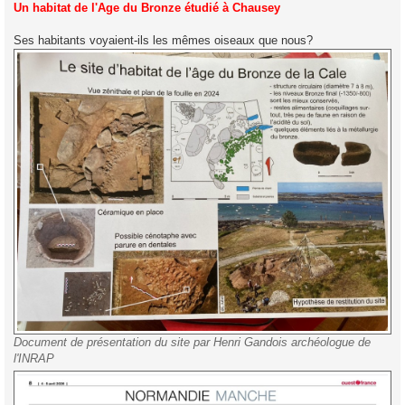
s
Un habitat de l'Age du Bronze étudié à Chausey
s
a
g
Ses habitants voyaient-ils les mêmes oiseaux que nous?
e
Document de présentation du site par Henri Gandois archéologue de
l'INRAP