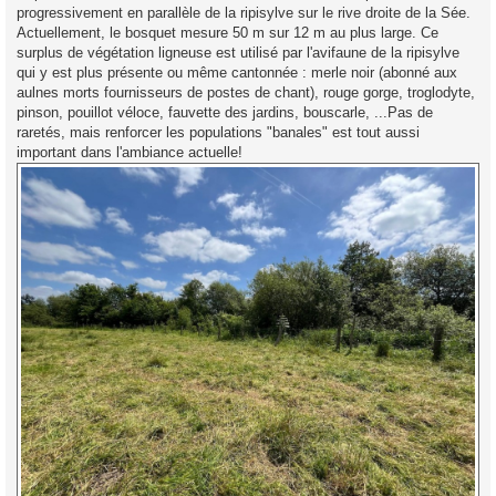
progressivement en parallèle de la ripisylve sur le rive droite de la Sée.
Actuellement, le bosquet mesure 50 m sur 12 m au plus large. Ce
surplus de végétation ligneuse est utilisé par l'avifaune de la ripisylve
qui y est plus présente ou même cantonnée : merle noir (abonné aux
aulnes morts fournisseurs de postes de chant), rouge gorge, troglodyte,
pinson, pouillot véloce, fauvette des jardins, bouscarle, ...Pas de
raretés, mais renforcer les populations "banales" est tout aussi
important dans l'ambiance actuelle!