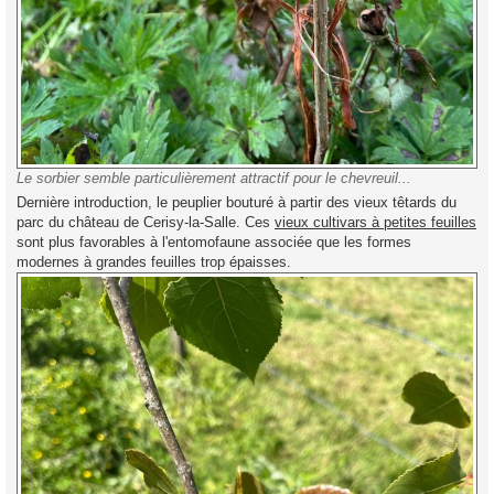
Le sorbier semble particulièrement attractif pour le chevreuil...
Dernière introduction, le peuplier bouturé à partir des vieux têtards du
parc du château de Cerisy-la-Salle. Ces
vieux cultivars à petites feuilles
sont plus favorables à l'entomofaune associée que les formes
modernes à grandes feuilles trop épaisses.