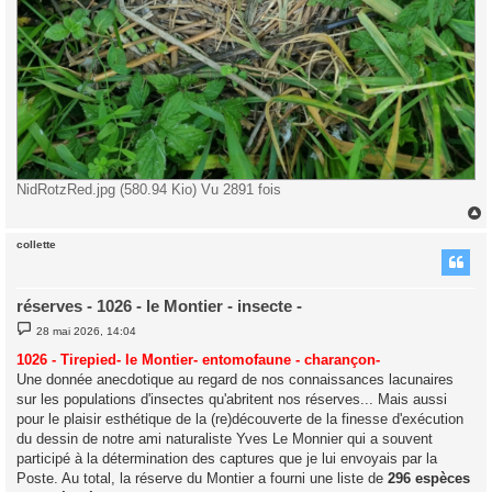
NidRotzRed.jpg (580.94 Kio) Vu 2891 fois
collette
t
réserves - 1026 - le Montier - insecte -
M
28 mai 2026, 14:04
e
s
1026 - Tirepied- le Montier- entomofaune - charançon-
s
Une donnée anecdotique au regard de nos connaissances lacunaires
a
g
sur les populations d'insectes qu'abritent nos réserves... Mais aussi
e
pour le plaisir esthétique de la (re)découverte de la finesse d'exécution
du dessin de notre ami naturaliste Yves Le Monnier qui a souvent
participé à la détermination des captures que je lui envoyais par la
Poste. Au total, la réserve du Montier a fourni une liste de
296 espèces