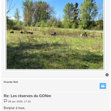
Grande Noë
t
Re: Les réserves du GONm
M
28 avr. 2026, 17:16
e
s
Bonjour à tous,
s