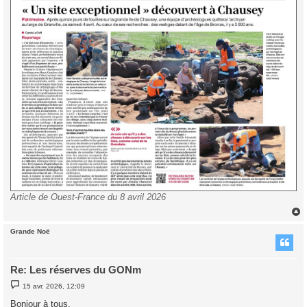
Article de Ouest-France du 8 avril 2026
Grande Noë
t
Re: Les réserves du GONm
M
15 avr. 2026, 12:09
e
s
Bonjour à tous,