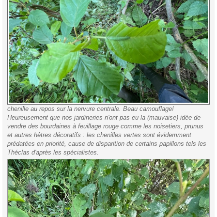
chenille au repos sur la nervure centrale. Beau camouflage!
Heureusement que nos jardineries n'ont pas eu la (mauvaise) idée de
vendre des bourdaines à feuillage rouge comme les noisetiers, prunus
et autres hêtres décoratifs : les chenilles vertes sont évidemment
prédatées en priorité, cause de disparition de certains papillons tels les
Théclas d'après les spécialistes.