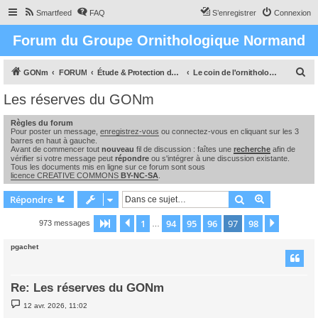
Smartfeed
FAQ
S’enregistrer
Connexion
Forum du Groupe Ornithologique Normand
R
GONm
FORUM
Étude & Protection des Oiseaux et de leurs milieux en Normandie
Le coin de l'ornithologue : observations, études & enquêtes
e
Les réserves du GONm
c
Règles du forum
h
Pour poster un message,
enregistrez-vous
ou connectez-vous en cliquant sur les 3
e
barres en haut à gauche.
Avant de commencer tout
nouveau
fil de discussion : faîtes une
recherche
afin de
r
vérifier si votre message peut
répondre
ou s'intégrer à une discussion existante.
Tous les documents mis en ligne sur ce forum sont sous
c
licence CREATIVE COMMONS
BY-NC-SA
.
h
Rechercher
Recherche 
Répondre
e
1
94
95
96
97
98
Page
97
Précédente
sur
98
Suivant
973 messages
…
r
pgachet
Re: Les réserves du GONm
M
12 avr. 2026, 11:02
e