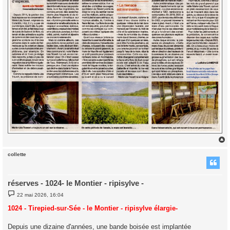
collette
t
réserves - 1024- le Montier - ripisylve -
M
22 mai 2026, 16:04
e
s
1024 - Tirepied-sur-Sée - le Montier - ripisylve élargie-
s
a
g
Depuis une dizaine d'années, une bande boisée est implantée
e