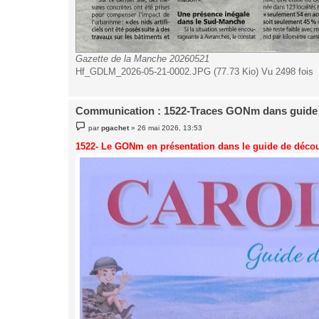
Gazette de la Manche 20260521
Hf_GDLM_2026-05-21-0002.JPG (77.73 Kio) Vu 2498 fois
Communication : 1522-Traces GONm dans guide
M
par
pgachet
»
26 mai 2026, 13:53
e
s
1522- Le GONm en présentation dans le guide de décou
s
a
g
e