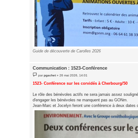
Guide de découverte de Carolles 2026
Communication : 1523-Conférence
M
par
pgachet
»
26 mai 2026, 14:01
e
s
1523- Conférence sur les corvidés à Cherbourg/50
s
a
g
Le rôle des bénévoles actifs ne sera jamais assez souligné
e
d'engager les bénévoles ne manquent pas au GONm.
Jean-Marc et Jocelyn feront une conférence à deux dates d