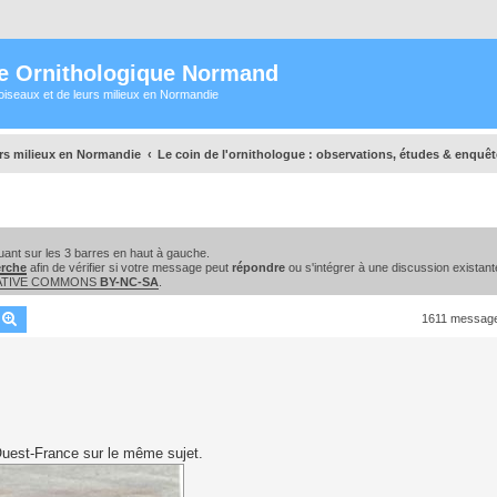
e Ornithologique Normand
oiseaux et de leurs milieux en Normandie
urs milieux en Normandie
Le coin de l'ornithologue : observations, études & enquê
ant sur les 3 barres en haut à gauche.
erche
afin de vérifier si votre message peut
répondre
ou s'intégrer à une discussion existant
EATIVE COMMONS
BY-NC-SA
.
echercher
Recherche avancée
1611 messag
e Ouest-France sur le même sujet.