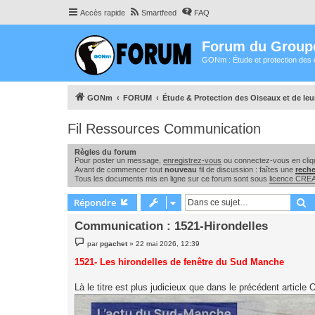
Accès rapide
Smartfeed
FAQ
Forum du Group
GONm : Étude et protection des 
GONm
FORUM
Étude & Protection des Oiseaux et de le
Fil Ressources Communication
Règles du forum
Pour poster un message,
enregistrez-vous
ou connectez-vous en cliqu
Avant de commencer tout
nouveau
fil de discussion : faîtes une
rech
Tous les documents mis en ligne sur ce forum sont sous
licence CR
R
Répondre
Communication : 1521-Hirondelles
M
par
pgachet
»
22 mai 2026, 12:39
e
s
1521- Les hirondelles de fenêtre du Sud Manche
s
a
g
Là le titre est plus judicieux que dans le précédent articl
e