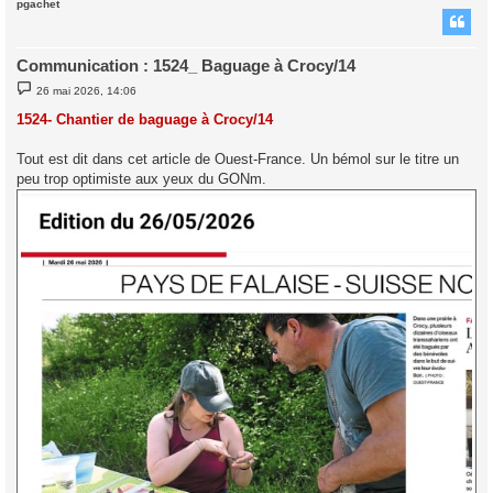
pgachet
t
Communication : 1524_ Baguage à Crocy/14
M
26 mai 2026, 14:06
e
s
1524- Chantier de baguage à Crocy/14
s
a
g
Tout est dit dans cet article de Ouest-France. Un bémol sur le titre un
e
peu trop optimiste aux yeux du GONm.