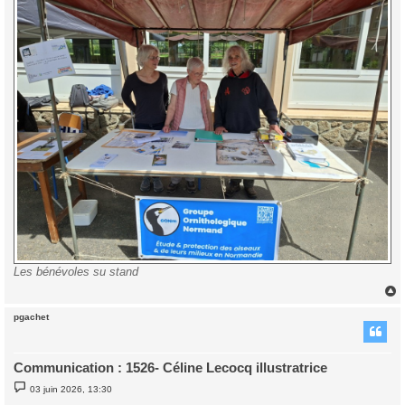
Les bénévoles su stand
pgachet
t
Communication : 1526- Céline Lecocq illustratrice
M
03 juin 2026, 13:30
e