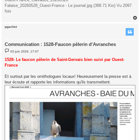
Falaise_20260528_Ouest-France - Le journal.jpg (388.71 Kio) Vu 2097
fois
pgachet
t
Communication : 1528-Faucon pèlerin d'Avranches
M
03 juin 2026, 17:07
e
s
1528- Le faucon pèlerin de Saint-Gervais bien suivi par Ouest-
s
France
a
g
e
Et surtout par les ornithologues locaux! Heureusement la presse est à
leur écoute et rapporte les informations qu'ils transmettent.