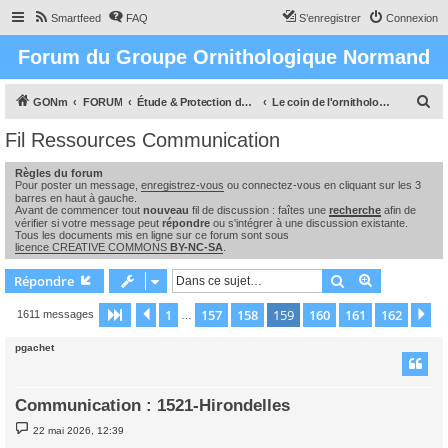
Smartfeed
FAQ
S’enregistrer
Connexion
Forum du Groupe Ornithologique Normand
R
GONm
FORUM
Étude & Protection des Oiseaux et de leurs milieux en Normandie
Le coin de l'ornithologue : observations, études & enquêtes
e
Fil Ressources Communication
c
Règles du forum
h
Pour poster un message,
enregistrez-vous
ou connectez-vous en cliquant sur les 3
e
barres en haut à gauche.
Avant de commencer tout
nouveau
fil de discussion : faîtes une
recherche
afin de
r
vérifier si votre message peut
répondre
ou s'intégrer à une discussion existante.
Tous les documents mis en ligne sur ce forum sont sous
c
licence CREATIVE COMMONS
BY-NC-SA
.
h
Rechercher
Recherche 
Répondre
e
1
157
158
159
160
161
162
Page
159
Précédente
sur
162
Su
1611 messages
…
r
pgachet
Communication : 1521-Hirondelles
M
22 mai 2026, 12:39
e