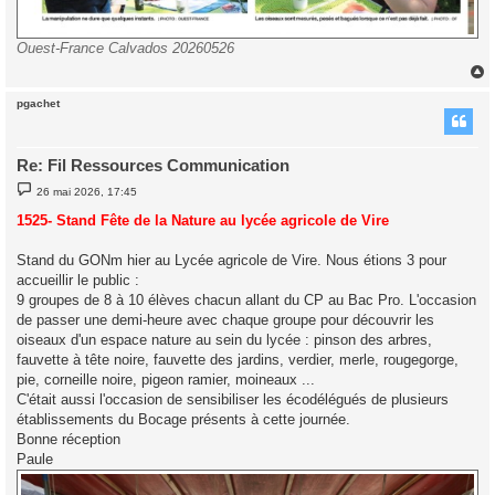
Ouest-France Calvados 20260526
pgachet
t
Re: Fil Ressources Communication
M
26 mai 2026, 17:45
e
s
1525- Stand Fête de la Nature au lycée agricole de Vire
s
a
g
Stand du GONm hier au Lycée agricole de Vire. Nous étions 3 pour
e
accueillir le public :
9 groupes de 8 à 10 élèves chacun allant du CP au Bac Pro. L'occasion
de passer une demi-heure avec chaque groupe pour découvrir les
oiseaux d'un espace nature au sein du lycée : pinson des arbres,
fauvette à tête noire, fauvette des jardins, verdier, merle, rougegorge,
pie, corneille noire, pigeon ramier, moineaux ...
C'était aussi l'occasion de sensibiliser les écodélégués de plusieurs
établissements du Bocage présents à cette journée.
Bonne réception
Paule