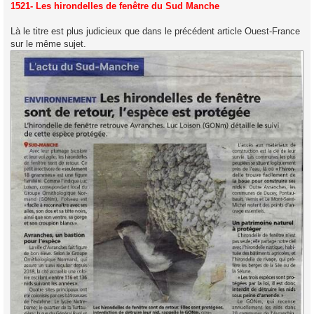
s
1521- Les hirondelles de fenêtre du Sud Manche
s
a
g
Là le titre est plus judicieux que dans le précédent article Ouest-France
e
sur le même sujet.