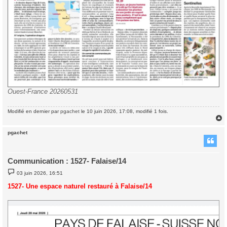
Ouest-France 20260531
Modifié en dernier par
pgachet
le 10 juin 2026, 17:08, modifié 1 fois.
pgachet
t
Communication : 1527- Falaise/14
M
03 juin 2026, 16:51
e
s
1527- Une espace naturel restauré à Falaise/14
s
a
g
e