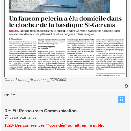
Ouest-France_Avranches_20260603
pgachet
t
Re: Fil Ressources Communication
M
03 juin 2026, 17:23
e
s
1529- Des conférences ""corvidés" qui attirent le public
s
a