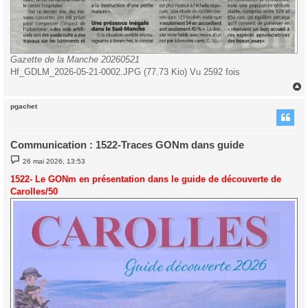
Gazette de la Manche 20260521
Hf_GDLM_2026-05-21-0002.JPG (77.73 Kio) Vu 2592 fois
pgachet
t
Communication : 1522-Traces GONm dans guide
M
26 mai 2026, 13:53
e
s
1522- Le GONm en présentation dans le guide de découverte de
s
Carolles/50
a
g
e