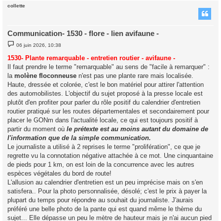
collette
t
Communication- 1530 - flore - lien avifaune -
M
06 juin 2026, 10:38
e
s
1530- Plante remarquable - entretien routier - avifaune -
s
Il faut prendre le terme "remarquable" au sens de "facile à remarquer" :
a
g
la
molène floconneuse
n'est pas une plante rare mais localisée.
e
Haute, dressée et colorée, c'est le bon matériel pour attirer l'attention
des automobilistes. L'objectif du sujet proposé à la presse locale est
plutôt d'en profiter pour parler du rôle positif du calendrier d'entretien
routier pratiqué sur les routes départementales et secondairement pour
placer le GONm dans l'actualité locale, ce qui est toujours positif à
partir du moment où
le prétexte est au moins autant du domaine de
l'information que de la simple communication.
Le journaliste a utilisé à 2 reprises le terme "prolifération", ce que je
regrette vu la connotation négative attachée à ce mot. Une cinquantaine
de pieds pour 1 km, on est loin de la concurrence avec les autres
espèces végétales du bord de route!
L'allusion au calendrier d'entretien est un peu imprécise mais on s'en
satisfera.. Pour la photo personnalisée, désolé; c'est le prix à payer la
plupart du temps pour répondre au souhait du journaliste. J'aurais
préféré une belle photo de la pante qui est quand même le thème du
sujet... Elle dépasse un peu le mètre de hauteur mais je n'ai aucun pied