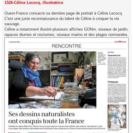
s
1526-Céline Lecocq, illustratrice
s
a
g
Ouest-France consacre sa dernière page de portrait à Céline Lecocq.
e
C'est une juste reconnaissance du talent de Céline à croquer la vie
sauvage.
Céline a notamment illustré plusieurs affiches GONm, oiseaux de jardin,
rapaces diurnes et nocturnes, oiseaux marins et des plages normandes.