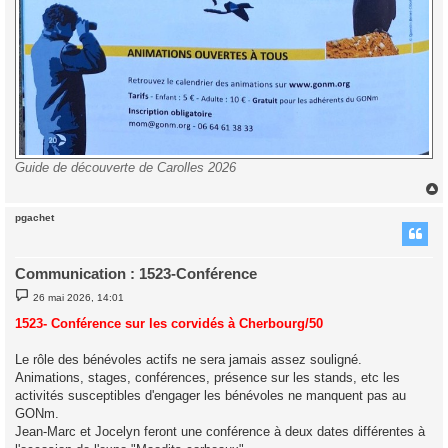
Guide de découverte de Carolles 2026
pgachet
t
Communication : 1523-Conférence
M
26 mai 2026, 14:01
e
s
1523- Conférence sur les corvidés à Cherbourg/50
s
a
g
Le rôle des bénévoles actifs ne sera jamais assez souligné.
e
Animations, stages, conférences, présence sur les stands, etc les
activités susceptibles d'engager les bénévoles ne manquent pas au
GONm.
Jean-Marc et Jocelyn feront une conférence à deux dates différentes à