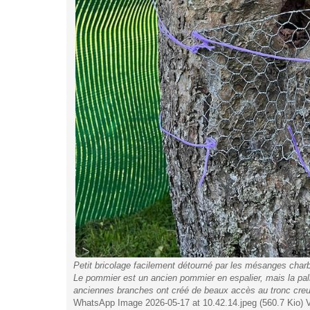
Petit bricolage facilement détourné par les mésanges charb
Le pommier est un ancien pommier en espalier, mais la palm
anciennes branches ont créé de beaux accès au tronc creu
WhatsApp Image 2026-05-17 at 10.42.14.jpeg (560.7 Kio) V