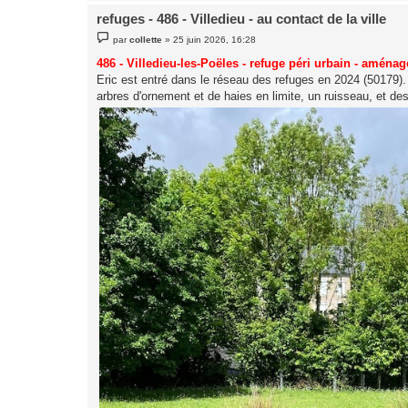
refuges - 486 - Villedieu - au contact de la ville
M
par
collette
»
25 juin 2026, 16:28
e
s
486 - Villedieu-les-Poëles - refuge péri urbain - aména
s
Eric est entré dans le réseau des refuges en 2024 (50179). S
a
g
arbres d'ornement et de haies en limite, un ruisseau, et d
e