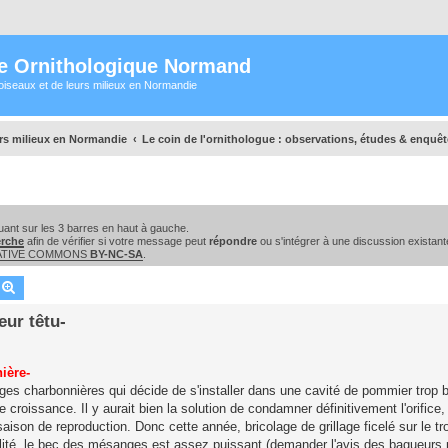
e Ornithologique Normand
oiseaux et de leurs milieux en Normandie
urs milieux en Normandie
Le coin de l'ornithologue : observations, études & enquê
ant sur les 3 barres en haut à gauche.
erche
afin de vérifier si votre message peut
répondre
ou s'intégrer à une discussion existant
EATIVE COMMONS
BY-NC-SA
.
echercher
Recherche avancée
eur têtu-
ière-
es charbonnières qui décide de s'installer dans une cavité de pommier trop b
 croissance. Il y aurait bien la solution de condamner définitivement l'orifice,
saison de reproduction. Donc cette année, bricolage de grillage ficelé sur le t
alité, le bec des mésanges est assez puissant (demander l'avis des bagueurs 