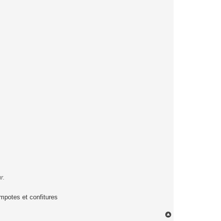
r.
mpotes et confitures
H
a