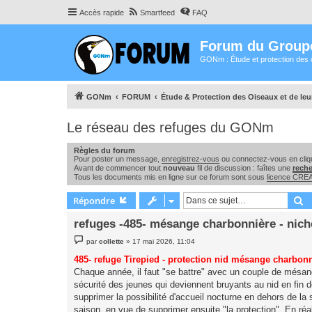
Accès rapide
Smartfeed
FAQ
Forum du Group
GONm : Étude et protection des 
GONm
FORUM
Étude & Protection des Oiseaux et de le
Le réseau des refuges du GONm
Règles du forum
Pour poster un message,
enregistrez-vous
ou connectez-vous en cliqu
Avant de commencer tout
nouveau
fil de discussion : faîtes une
rech
Tous les documents mis en ligne sur ce forum sont sous
licence CR
R
Répondre
refuges -485- mésange charbonnière - nich
M
par
collette
»
17 mai 2026, 11:04
e
s
485- refuge Tirepied - protection nid mésange charbonn
s
Chaque année, il faut "se battre" avec un couple de mésang
a
g
sécurité des jeunes qui deviennent bruyants au nid en fin de
e
supprimer la possibilité d'accueil nocturne en dehors de la 
saison, en vue de supprimer ensuite "la protection". En ré