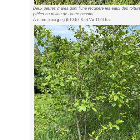
Deux petites mares dont l'une récupère les eaux des toitur
prêles au milieu de l'autre bassin!
A-mare pluie.jpeg (510.57 Kio) Vu 1128 fois