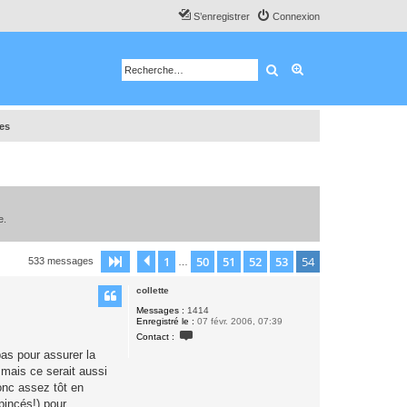
S’enregistrer
Connexion
Rechercher
Recherche avancé
tes
e.
1
50
51
52
53
54
Page
54
Précédente
sur
54
533 messages
…
collette
Messages :
1414
Enregistré le :
07 févr. 2006, 07:39
C
Contact :
o
n
as pour assurer la
t
 mais ce serait aussi
a
c
ronc assez tôt en
t
pincés!) pour