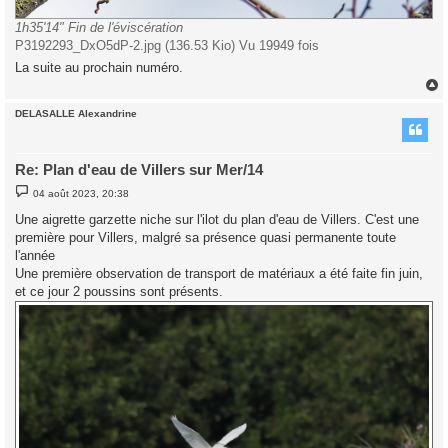
1h35'14" Fin de l'éviscération
P3192293_DxO5dP-2.jpg (136.53 Kio) Vu 19949 fois
La suite au prochain numéro.
DELASALLE Alexandrine
t
Re: Plan d'eau de Villers sur Mer/14
M
04 août 2023, 20:38
e
s
Une aigrette garzette niche sur l'ilot du plan d'eau de Villers. C'est une
s
première pour Villers, malgré sa présence quasi permanente toute
a
g
l'année
e
Une première observation de transport de matériaux a été faite fin juin,
et ce jour 2 poussins sont présents.