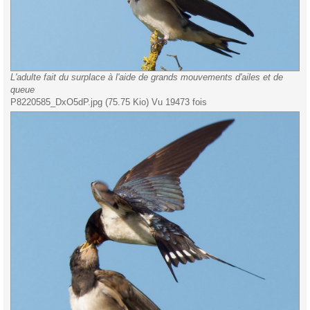
L'adulte fait du surplace à l'aide de grands mouvements d'ailes et de
queue
P8220585_DxO5dP.jpg (75.75 Kio) Vu 19473 fois