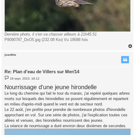
Dernière photo, il s'en va chasser ailleurs à 21h45:51
P8090787_DxO5.jpg (232.08 Kio) Vu 19588 fois
jeanthie
t
Re: Plan d'eau de Villers sur Mer/14
M
18 sept. 2023, 18:12
e
s
Nourrissage d'une jeune hirondelle
s
a
Le long du chemine qui fait le tour du marais, j'ai repéré quelques arbres
g
morts sur lesquels des hirondelles se posent régulièrement et repartent
e
en milieu d'après-midi quand le vent est de secteur nord.
Le 22 août, j'en profite pour prendre de nombreuse photos d'hirondelle
approchant en vol. Sur une série de photos, j'ai l'explication toutes ces
allées et venues, des hirondelles nourrissent des jeunes.
La séance de nourrissage a duré environ deux dixièmes de secondes.