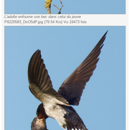
L'adulte enfourne son bec dans celui du jeune
P8220583_DxO5dP.jpg (79.54 Kio) Vu 19473 fois