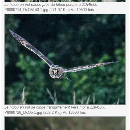
Le hibou en vol passe près du hibou perché à 21h45:00
P8090714_DxO5L40-1.jpg (271.97 Kio) Vu 19590 fois
Le hibou en vol se dirige tranquillement vers moi à 21h45:00
P8090729_DxO5-1.jpg (232.2 Kio) Vu 19590 fois