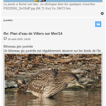
Le jeune a fermé son bec, on distingue bien les quelques mouches
P8220591_DxO5dP.jpg (84.71 Kio) Vu 19473 fois
jeanthie
t
Re: Plan d'eau de Villers sur Mer/14
M
18 août 2025, 18:00
e
s
Bihoreau gris juvénile
s
a
Un bihoreau gis juvénile est régulièrement observé sur les bords de l'ile.
g
e