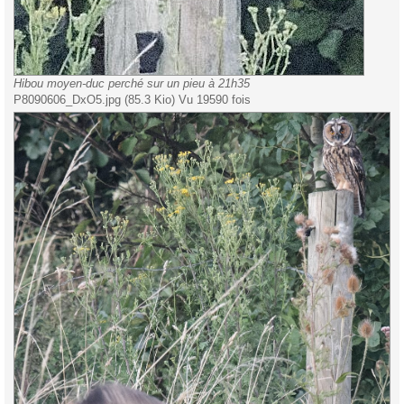
Hibou moyen-duc perché sur un pieu à 21h35
P8090606_DxO5.jpg (85.3 Kio) Vu 19590 fois