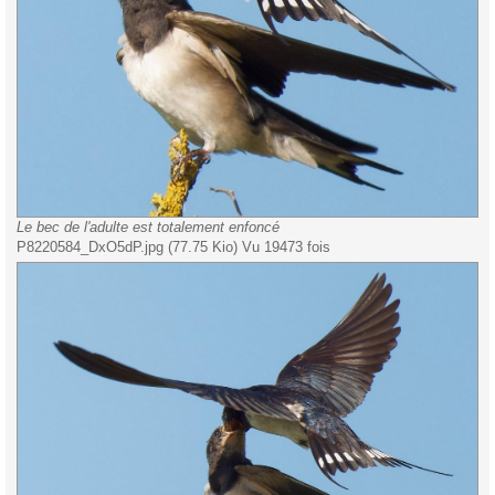
Le bec de l'adulte est totalement enfoncé
P8220584_DxO5dP.jpg (77.75 Kio) Vu 19473 fois