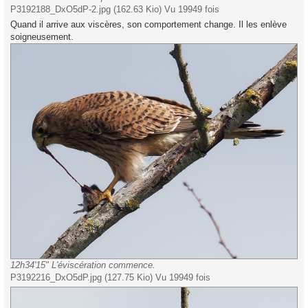
P3192188_DxO5dP-2.jpg (162.63 Kio) Vu 19949 fois
Quand il arrive aux viscères, son comportement change. Il les enlève
soigneusement.
12h34'15" L'éviscération commence.
P3192216_DxO5dP.jpg (127.75 Kio) Vu 19949 fois