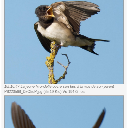
18h16:47 La jeune hirondelle ouvre son bec à la vue de son parent
P8220568_DxO5dP.jpg (85.19 Kio) Vu 19473 fois