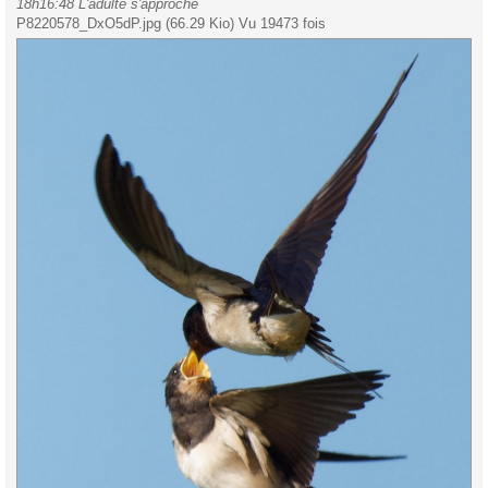
18h16:48 L'adulte s'approche
P8220578_DxO5dP.jpg (66.29 Kio) Vu 19473 fois