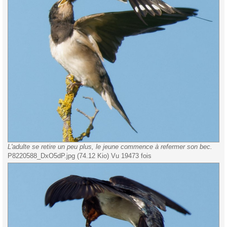
L'adulte se retire un peu plus, le jeune commence à refermer son bec.
P8220588_DxO5dP.jpg (74.12 Kio) Vu 19473 fois