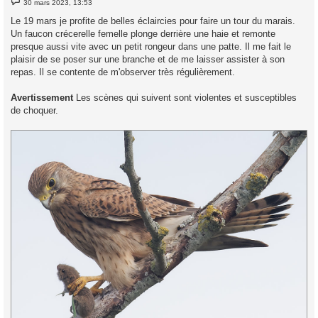
30 mars 2023, 13:53
e
s
Le 19 mars je profite de belles éclaircies pour faire un tour du marais.
s
Un faucon crécerelle femelle plonge derrière une haie et remonte
a
g
presque aussi vite avec un petit rongeur dans une patte. Il me fait le
e
plaisir de se poser sur une branche et de me laisser assister à son
repas. Il se contente de m'observer très régulièrement.
Avertissement
Les scènes qui suivent sont violentes et susceptibles
de choquer.