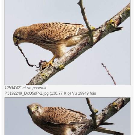
12h34'42" et se poursuit
P3192249_DxO5dP-2.jpg (138.77 Kio) Vu 19949 fois