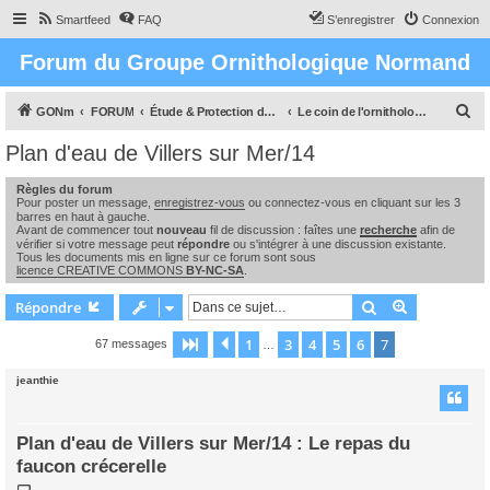
Smartfeed
FAQ
S’enregistrer
Connexion
Forum du Groupe Ornithologique Normand
R
GONm
FORUM
Étude & Protection des Oiseaux et de leurs milieux en Normandie
Le coin de l'ornithologue : observations, études & enquêtes
e
Plan d'eau de Villers sur Mer/14
c
Règles du forum
h
Pour poster un message,
enregistrez-vous
ou connectez-vous en cliquant sur les 3
e
barres en haut à gauche.
Avant de commencer tout
nouveau
fil de discussion : faîtes une
recherche
afin de
r
vérifier si votre message peut
répondre
ou s'intégrer à une discussion existante.
Tous les documents mis en ligne sur ce forum sont sous
c
licence CREATIVE COMMONS
BY-NC-SA
.
h
Rechercher
Recherche 
Répondre
e
1
3
4
5
6
7
Page
7
Précédente
sur
7
67 messages
…
r
jeanthie
Plan d'eau de Villers sur Mer/14 : Le repas du
faucon crécerelle
M