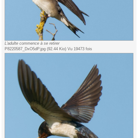
L'adulte commence à se retirer
P8220587_DxO5dP.jpg (92.44 Kio) Vu 19473 fois