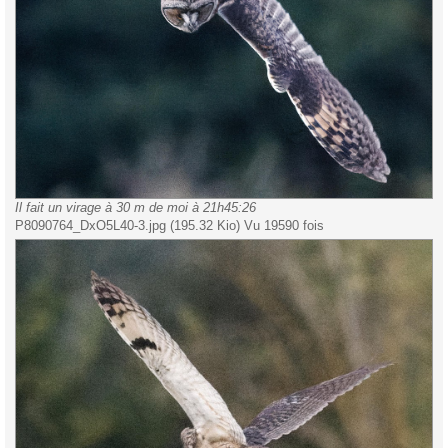
Il fait un virage à 30 m de moi à 21h45:26
P8090764_DxO5L40-3.jpg (195.32 Kio) Vu 19590 fois