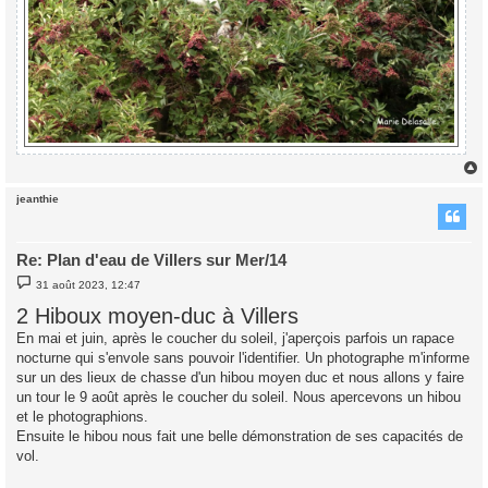
jeanthie
t
Re: Plan d'eau de Villers sur Mer/14
M
31 août 2023, 12:47
e
s
2 Hiboux moyen-duc à Villers
s
a
En mai et juin, après le coucher du soleil, j'aperçois parfois un rapace
g
nocturne qui s'envole sans pouvoir l'identifier. Un photographe m'informe
e
sur un des lieux de chasse d'un hibou moyen duc et nous allons y faire
un tour le 9 août après le coucher du soleil. Nous apercevons un hibou
et le photographions.
Ensuite le hibou nous fait une belle démonstration de ses capacités de
vol.