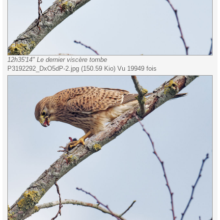
12h35'14" Le dernier viscère tombe
P3192292_DxO5dP-2.jpg (150.59 Kio) Vu 19949 fois