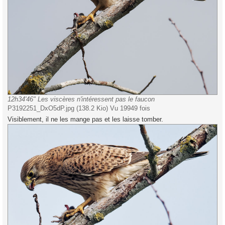
12h34'46" Les viscères n'intéressent pas le faucon
P3192251_DxO5dP.jpg (138.2 Kio) Vu 19949 fois
Visiblement, il ne les mange pas et les laisse tomber.