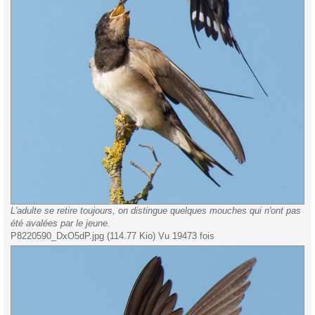
L'adulte se retire toujours, on distingue quelques mouches qui n'ont pas
été avalées par le jeune.
P8220590_DxO5dP.jpg (114.77 Kio) Vu 19473 fois