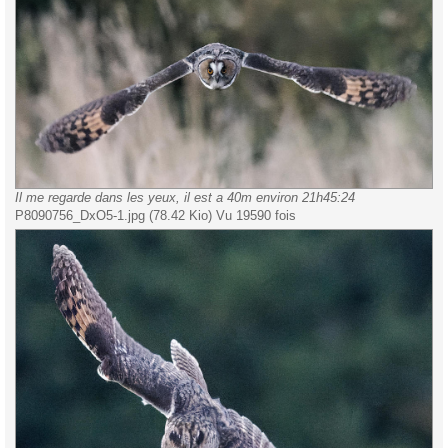
Il me regarde dans les yeux, il est a 40m environ 21h45:24
P8090756_DxO5-1.jpg (78.42 Kio) Vu 19590 fois