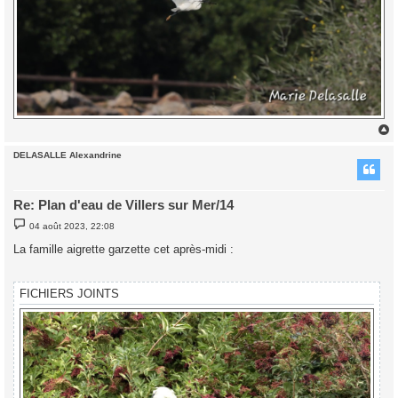
DELASALLE Alexandrine
t
Re: Plan d'eau de Villers sur Mer/14
M
04 août 2023, 22:08
e
s
La famille aigrette garzette cet après-midi :
s
a
g
e
FICHIERS JOINTS