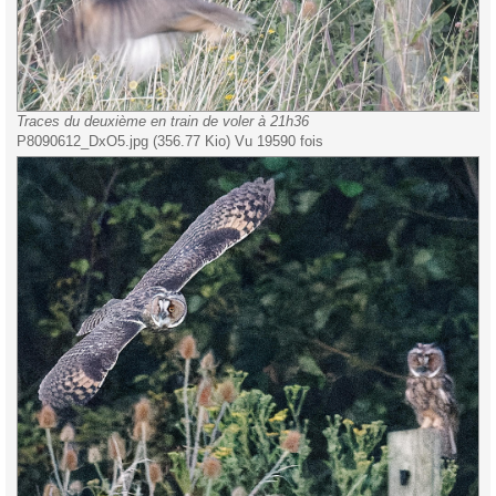
Traces du deuxième en train de voler à 21h36
P8090612_DxO5.jpg (356.77 Kio) Vu 19590 fois