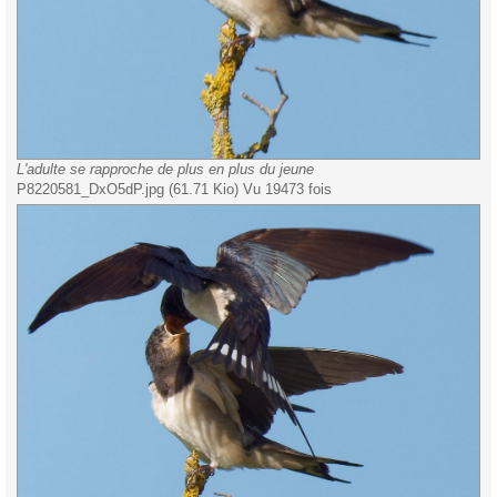
L'adulte se rapproche de plus en plus du jeune
P8220581_DxO5dP.jpg (61.71 Kio) Vu 19473 fois