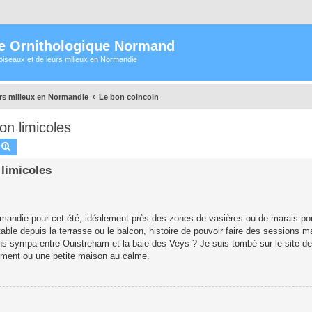
e Ornithologique Normand
oiseaux et de leurs milieux en Normandie
urs milieux en Normandie
Le bon coincoin
on limicoles
echercher
Recherche avancée
 limicoles
andie pour cet été, idéalement près des zones de vasières ou de marais pou
rtable depuis la terrasse ou le balcon, histoire de pouvoir faire des sessions m
 sympa entre Ouistreham et la baie des Veys ? Je suis tombé sur le site de 
rtement ou une petite maison au calme.