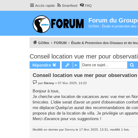
Accès rapide
Smartfeed
FAQ
Forum du Group
GONm : Étude et protection des 
GONm
FORUM
Étude & Protection des Oiseaux et de le
Conseil location vue mer pour observati
R
Répondre
Conseil location vue mer pour observation
M
par
Stenny
»
07 févr. 2025, 13:22
e
s
Bonjour à tous,
s
Je cherche une location de vacances avec vue mer en Norm
a
g
limicoles. L'idée serait d'avoir un point d'observation confo
e
me déplacer.Quelqu'un aurait des recommandations de coins
propose plus de la location de villa. Je privilégie un appa
Merci d'avance pour vos suggestions !
Modifié en dernier par
Stenny
le 17 févr. 2025, 13:31, modifié 1 fois.