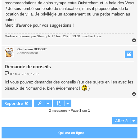
recommandations de coins sympa entre Ouistreham et la baie des Veys
? Je suis tombé sur le site de sunlocation, mais il propose plus de la
location de villa. Je privilégie un appartement ou une petite maison au
calme.
Merci d'avance pour vos suggestions !
Modifié en dernier par
Stenny
le 17 févr. 2025, 13:31, modifié 1 fois.
Guillaume DEBOUT
t
Administrateur
Demande de conseils
M
07 févr. 2025, 17:36
e
s
Ici vous pouvez demander des conseils (sur des sujets en lien avec les
s
a
oiseaux de Normandie, bien évidemment !
)
g
e
Répondre
t
2 messages • Page
1
sur
1
Aller à
Qui est en ligne