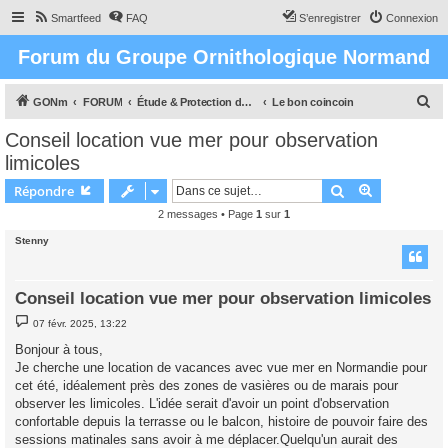
Smartfeed
FAQ
S’enregistrer
Connexion
Forum du Groupe Ornithologique Normand
R
GONm
FORUM
Étude & Protection des Oiseaux et de leurs milieux en Normandie
Le bon coincoin
e
Conseil location vue mer pour observation
c
limicoles
h
Rechercher
Recherche 
Répondre
e
2 messages • Page
1
sur
1
r
Stenny
c
h
e
Conseil location vue mer pour observation limicoles
r
M
07 févr. 2025, 13:22
e
s
Bonjour à tous,
s
Je cherche une location de vacances avec vue mer en Normandie pour
a
g
cet été, idéalement près des zones de vasières ou de marais pour
e
observer les limicoles. L'idée serait d'avoir un point d'observation
confortable depuis la terrasse ou le balcon, histoire de pouvoir faire des
sessions matinales sans avoir à me déplacer.Quelqu'un aurait des