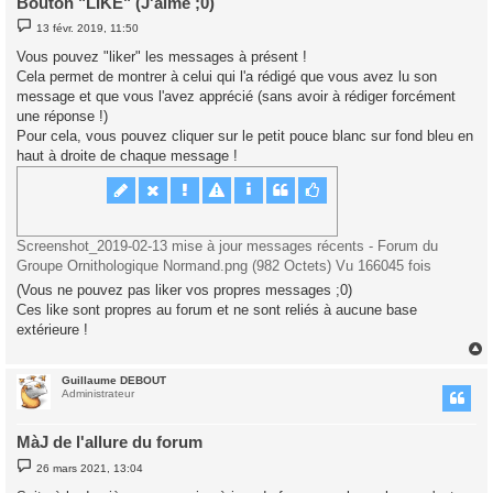
Bouton "LIKE" (J'aime ;0)
M
13 févr. 2019, 11:50
e
s
Vous pouvez "liker" les messages à présent !
s
Cela permet de montrer à celui qui l'a rédigé que vous avez lu son
a
g
message et que vous l'avez apprécié (sans avoir à rédiger forcément
e
une réponse !)
Pour cela, vous pouvez cliquer sur le petit pouce blanc sur fond bleu en
haut à droite de chaque message !
Screenshot_2019-02-13 mise à jour messages récents - Forum du
Groupe Ornithologique Normand.png (982 Octets) Vu 166045 fois
(Vous ne pouvez pas liker vos propres messages ;0)
Ces like sont propres au forum et ne sont reliés à aucune base
extérieure !
Guillaume DEBOUT
t
Administrateur
MàJ de l'allure du forum
M
26 mars 2021, 13:04
e
s