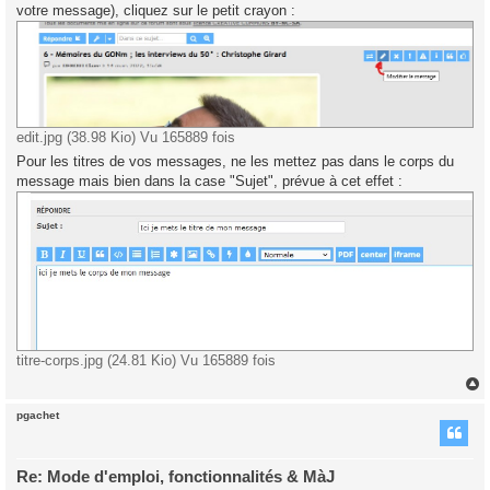
g
votre message), cliquez sur le petit crayon :
e
edit.jpg (38.98 Kio) Vu 165889 fois
Pour les titres de vos messages, ne les mettez pas dans le corps du
message mais bien dans la case "Sujet", prévue à cet effet :
titre-corps.jpg (24.81 Kio) Vu 165889 fois
pgachet
t
Re: Mode d'emploi, fonctionnalités & MàJ