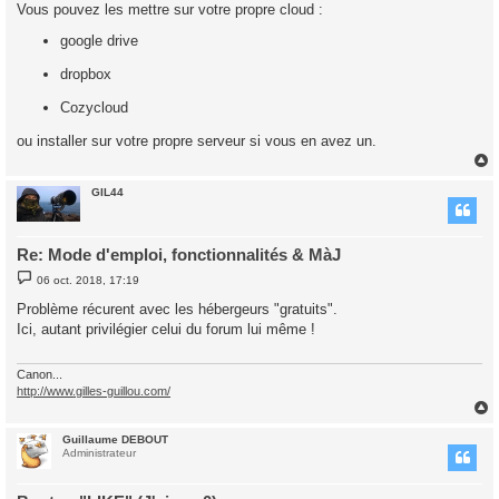
s
Vous pouvez les mettre sur votre propre cloud :
s
a
google drive
g
e
dropbox
Cozycloud
ou installer sur votre propre serveur si vous en avez un.
GIL44
t
Re: Mode d'emploi, fonctionnalités & MàJ
M
06 oct. 2018, 17:19
e
s
Problème récurent avec les hébergeurs "gratuits".
s
Ici, autant privilégier celui du forum lui même !
a
g
e
Canon...
http://www.gilles-guillou.com/
Guillaume DEBOUT
t
Administrateur