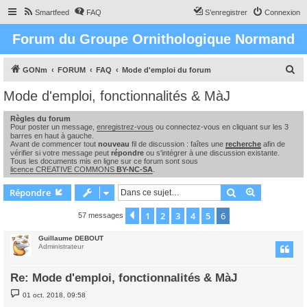
Smartfeed
FAQ
S’enregistrer
Connexion
Forum du Groupe Ornithologique Normand
R
GONm
FORUM
FAQ
Mode d'emploi du forum
e
Mode d'emploi, fonctionnalités & MàJ
c
Règles du forum
h
Pour poster un message,
enregistrez-vous
ou connectez-vous en cliquant sur les 3
e
barres en haut à gauche.
Avant de commencer tout
nouveau
fil de discussion : faîtes une
recherche
afin de
r
vérifier si votre message peut
répondre
ou s'intégrer à une discussion existante.
Tous les documents mis en ligne sur ce forum sont sous
c
licence CREATIVE COMMONS
BY-NC-SA
.
h
Rechercher
Recherche 
Répondre
e
1
2
3
4
5
6
Précédente
57 messages
r
Guillaume DEBOUT
Administrateur
Re: Mode d'emploi, fonctionnalités & MàJ
M
01 oct. 2018, 09:58
e