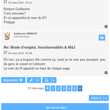
M
15 mars 2022, 20:12
e
s
Bonjour Guillaume
s
C'est nouveau?
a
g
Et où apparaîtra le nom du fil?
e
Philippe
Guillaume DEBOUT
t
Administrateur
Re: Mode d'emploi, fonctionnalités & MàJ
M
16 mars 2022, 13:39
e
s
Eh non, ça a toujours été comme ça, mais je ne sais pas pourquoi, peu
s
de gens le voient et l'utilisent.
a
g
Le nom du fil apparaît en haut de chaque page.
e
Répondre
t
1
2
3
4
5
6
Précédente
57 messages
Aller à
Qui est en ligne