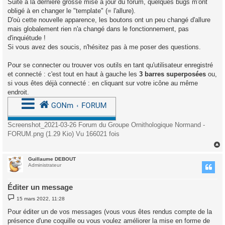
Suite à la dernière grosse mise à jour du forum, quelques bugs m'ont
s
obligé à en changer le "template" (= l'allure).
a
g
D'où cette nouvelle apparence, les boutons ont un peu changé d'allure
e
mais globalement rien n'a changé dans le fonctionnement, pas
d'inquiétude !
Si vous avez des soucis, n'hésitez pas à me poser des questions.
Pour se connecter ou trouver vos outils en tant qu'utilisateur enregistré
et connecté : c'est tout en haut à gauche les
3 barres superposées
ou,
si vous êtes déjà connecté : en cliquant sur votre icône au même
endroit.
Screenshot_2021-03-26 Forum du Groupe Ornithologique Normand -
FORUM.png (1.29 Kio) Vu 166021 fois
Guillaume DEBOUT
t
Administrateur
Éditer un message
M
15 mars 2022, 11:28
e
s
Pour éditer un de vos messages (vous vous êtes rendus compte de la
s
présence d'une coquille ou vous voulez améliorer la mise en forme de
a