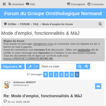
Smartfeed
FAQ
S’enregistrer
Connexion
Forum du Groupe Ornithologique Normand
R
GONm
FORUM
FAQ
Mode d'emploi du forum
e
Mode d'emploi, fonctionnalités & MàJ
c
Règles du forum
h
Pour poster un message,
enregistrez-vous
ou connectez-vous en cliquant sur les 3
e
barres en haut à gauche.
Avant de commencer tout
nouveau
fil de discussion : faîtes une
recherche
afin de
r
vérifier si votre message peut
répondre
ou s'intégrer à une discussion existante.
Tous les documents mis en ligne sur ce forum sont sous
c
licence CREATIVE COMMONS
BY-NC-SA
.
h
Rechercher
Recherche 
Répondre
e
1
2
3
4
5
6
Précédente
57 messages
r
Guillaume DEBOUT
Administrateur
Re: Mode d'emploi, fonctionnalités & MàJ
M
01 oct. 2018, 09:58
e