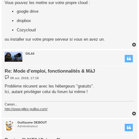
s
Vous pouvez les mettre sur votre propre cloud :
s
a
google drive
g
e
dropbox
Cozycloud
ou installer sur votre propre serveur si vous en avez un.
GIL44
t
Re: Mode d'emploi, fonctionnalités & MàJ
M
06 oct. 2018, 17:19
e
s
Problème récurent avec les hébergeurs "gratuits".
s
Ici, autant privilégier celui du forum lui même !
a
g
e
Canon...
http://www.gilles-guillou.com/
Guillaume DEBOUT
t
Administrateur