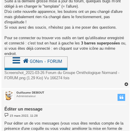
Suite à la dernière grosse mise à jour du forum, quelques bugs m'ont
s
obligé à en changer le "template" (= l'allure).
a
g
D'où cette nouvelle apparence, les boutons ont un peu changé d'allure
e
mais globalement rien n'a changé dans le fonctionnement, pas
d'inquiétude !
Si vous avez des soucis, n'hésitez pas à me poser des questions.
Pour se connecter ou trouver vos outils en tant qu'utilisateur enregistré
et connecté : c'est tout en haut à gauche les
3 barres superposées
ou,
si vous êtes déjà connecté : en cliquant sur votre icône au même
endroit.
Screenshot_2021-03-26 Forum du Groupe Ornithologique Normand -
FORUM.png (1.29 Kio) Vu 166274 fois
Guillaume DEBOUT
t
Administrateur
Éditer un message
M
15 mars 2022, 11:28
e
s
Pour éditer un de vos messages (vous vous êtes rendus compte de la
s
présence d'une coquille ou vous voulez améliorer la mise en forme de
a