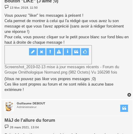
Bouton "LIKE" (J'aime ;0)
M
13 févr. 2019, 11:50
e
s
Vous pouvez "liker" les messages à présent !
s
Cela permet de montrer à celui qui l'a rédigé que vous avez lu son
a
g
message et que vous l'avez apprécié (sans avoir à rédiger forcément
e
une réponse !)
Pour cela, vous pouvez cliquer sur le petit pouce blanc sur fond bleu en
haut à droite de chaque message !
Screenshot_2019-02-13 mise à jour messages récents - Forum du
Groupe Ornithologique Normand.png (982 Octets) Vu 166298 fois
(Vous ne pouvez pas liker vos propres messages ;0)
Ces like sont propres au forum et ne sont reliés à aucune base
extérieure !
Guillaume DEBOUT
t
Administrateur
MàJ de l'allure du forum
M
26 mars 2021, 13:04
e
s