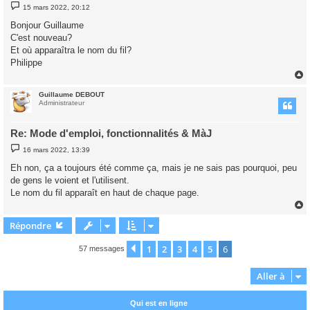
M
15 mars 2022, 20:12
e
s
Bonjour Guillaume
s
C'est nouveau?
a
g
Et où apparaîtra le nom du fil?
e
Philippe
Guillaume DEBOUT
t
Administrateur
Re: Mode d'emploi, fonctionnalités & MàJ
M
16 mars 2022, 13:39
e
s
Eh non, ça a toujours été comme ça, mais je ne sais pas pourquoi, peu
s
de gens le voient et l'utilisent.
a
g
Le nom du fil apparaît en haut de chaque page.
e
Répondre
t
1
2
3
4
5
6
Précédente
57 messages
Aller à
Qui est en ligne