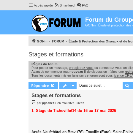
Accès rapide
Smartfeed
FAQ
Forum du Group
GONm : Étude et protection des 
GONm
FORUM
Étude & Protection des Oiseaux et de le
Stages et formations
Règles du forum
Pour poster un message,
enregistrez-vous
ou connectez-vous en cliqu
Avant de commencer tout
nouveau
fil de discussion : faîtes une
rech
Tous les documents mis en ligne sur ce forum sont sous
licence CR
R
Répondre
Stages et formations
M
par
pgachet
»
26 mai 2026, 16:55
e
s
1- Stage de Ticheville/14 du 16 au 17 mai 2026
s
a
g
e
Après Neufchâtel en Bray (76), Touville (Eure), Saint-Philb