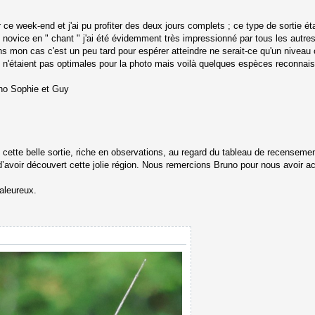
 ce week-end et j'ai pu profiter des deux jours complets ; ce type de sortie ét
novice en " chant " j'ai été évidemment très impressionné par tous les autres 
 mon cas c'est un peu tard pour espérer atteindre ne serait-ce qu'un niveau c
ons n'étaient pas optimales pour la photo mais voilà quelques espèces reconn
uno Sophie et Guy
e cette belle sortie, riche en observations, au regard du tableau de recense
d’avoir découvert cette jolie région. Nous remercions Bruno pour nous avoir 
aleureux.