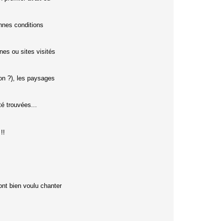
e
r
p
g
a
onnes conditions
c
h
e
t
es ou sites visités
ion ?), les paysages
é trouvées...
!!
ont bien voulu chanter