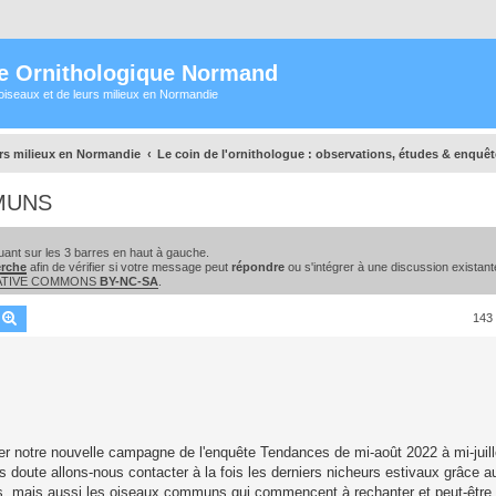
e Ornithologique Normand
oiseaux et de leurs milieux en Normandie
urs milieux en Normandie
Le coin de l'ornithologue : observations, études & enquê
MUNS
ant sur les 3 barres en haut à gauche.
erche
afin de vérifier si votre message peut
répondre
ou s'intégrer à une discussion existant
EATIVE COMMONS
BY-NC-SA
.
echercher
Recherche avancée
143
ncer notre nouvelle campagne de l'enquête Tendances de mi-août 2022 à mi-juill
ns doute allons-nous contacter à la fois les derniers nicheurs estivaux grâce 
, mais aussi les oiseaux communs qui commencent à rechanter et peut-être 