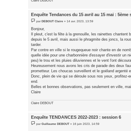
Claire DEBOUT
Enquête Tendances du 15 avril au 15 mai : 5ème s
M
par
DEBOUT Claire
»
14 avr. 2023, 13:59
e
s
Bonjour,
s
Il pleut, c'est la fête à la grenouille, les rainettes chanten
a
g
depuis le 5 avril, mais aussi le phragmite des joncs, la rou
e
tarder.
Par contre en ville si le rougequeue noir chante en de nom
quelle idée pour une charbonnière d'essayer d'investir un ni
peu) le trou et les pluies diluviennes et le vent l'ont décour
Heureusement nous avons les cris de parade des deux fauc
prometteur. Les choucas surveillent et le goéland argenté es
Donc, plein de vie qui se déroule sous nos yeux, profitez-en
end.
Belles et bonnes observations, pas seulement en ville, ma
Claire
Claire DEBOUT
Enquête TENDANCES 2022-2023 : session 6
M
par
Guillaume DEBOUT
»
16 juin 2023, 14:59
e
s