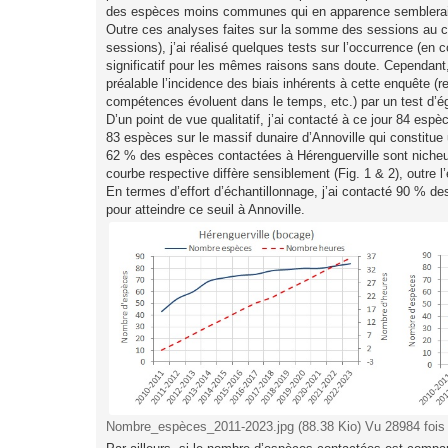
des espèces moins communes qui en apparence sembleraient
Outre ces analyses faites sur la somme des sessions au c
sessions), j’ai réalisé quelques tests sur l’occurrence (e
significatif pour les mêmes raisons sans doute. Cependant, 
préalable l’incidence des biais inhérents à cette enquête 
compétences évoluent dans le temps, etc.) par un test d’é
D’un point de vue qualitatif, j’ai contacté à ce jour 84 esp
83 espèces sur le massif dunaire d’Annoville qui constitue 
62 % des espèces contactées à Hérenguerville sont nicheus
courbe respective diffère sensiblement (Fig. 1 & 2), outre
En termes d’effort d’échantillonnage, j’ai contacté 90 % de
pour atteindre ce seuil à Annoville.
Nombre_espèces_2011-2023.jpg (88.38 Kio) Vu 28984 fois