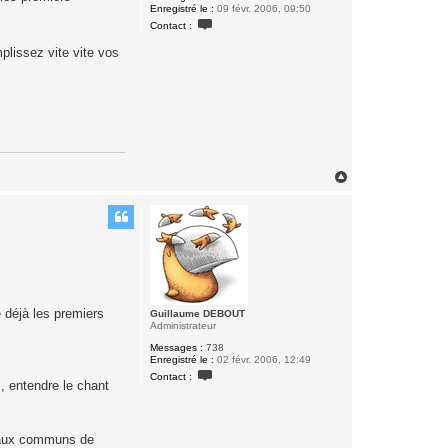
Enregistré le :
09 févr. 2006, 09:50
C
Contact :
o
n
plissez vite vite vos
t
a
c
t
e
r
D
E
B
O
H
U
T
a
C
u
l
t
a
i
r
e
 déjà les premiers
Guillaume DEBOUT
Administrateur
Messages :
738
Enregistré le :
02 févr. 2006, 12:49
C
Contact :
o
s, entendre le chant
n
t
a
c
seaux communs de
t