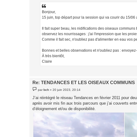
s
a
g
Bonjour,
e
15 juin, top départ pour la session qui va courir du 15/0
Il fait super beau, les nidifications des oiseaux communs 
observez les nourrissages : j'ai l'impression que les pro
Comme il fait sec, n'oubliez pas d'alimenter en eau vos pe
Bonnes et belles observations et n'oubliez pas : envoyez
À très bientôt,
Claire
Re: TENDANCES ET LES OISEAUX COMMUNS
M
par
bch
»
20 juin 2023, 20:14
e
s
J’ai réintégré le réseau Tendances en février 2011 pour deux
s
après avoir mis fin aux trois parcours que j’ai couverts ent
a
g
d’éloignement et/ou de disponibilité.
e