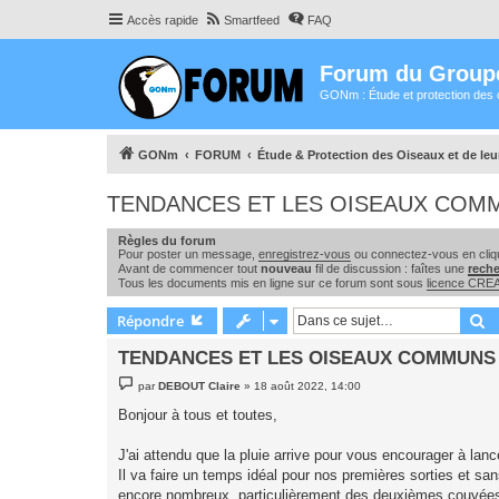
Accès rapide
Smartfeed
FAQ
Forum du Group
GONm : Étude et protection des 
GONm
FORUM
Étude & Protection des Oiseaux et de le
TENDANCES ET LES OISEAUX COM
Règles du forum
Pour poster un message,
enregistrez-vous
ou connectez-vous en cliqu
Avant de commencer tout
nouveau
fil de discussion : faîtes une
rech
Tous les documents mis en ligne sur ce forum sont sous
licence CR
R
Répondre
TENDANCES ET LES OISEAUX COMMUNS
M
par
DEBOUT Claire
»
18 août 2022, 14:00
e
s
Bonjour à tous et toutes,
s
a
g
J'ai attendu que la pluie arrive pour vous encourager à la
e
Il va faire un temps idéal pour nos premières sorties et sa
encore nombreux, particulièrement des deuxièmes couvées