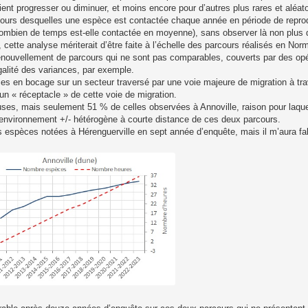
 progresser ou diminuer, et moins encore pour d’autres plus rares et aléato
ours desquelles une espèce est contactée chaque année en période de reprod
n combien de temps est-elle contactée en moyenne), sans observer là non plus
cette analyse mériterait d’être faite à l’échelle des parcours réalisés en Norm
(renouvellement de parcours qui ne sont pas comparables, couverts par des opé
galité des variances, par exemple.
èces en bocage sur un secteur traversé par une voie majeure de migration à tra
un « réceptacle » de cette voie de migration.
es, mais seulement 51 % de celles observées à Annoville, raison pour laquel
 l’environnement +/- hétérogène à courte distance de ces deux parcours.
s espèces notées à Hérenguerville en sept année d’enquête, mais il m’aura fal