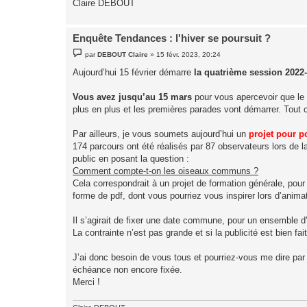
Claire DEBOUT
Enquête Tendances : l'hiver se poursuit ?
M
par
DEBOUT Claire
»
15 févr. 2023, 20:24
e
s
Aujourd’hui 15 février démarre
la quatrième session 2022
s
a
g
Vous avez jusqu’au 15 mars
pour vous apercevoir que le p
e
plus en plus et les premières parades vont démarrer. Tout c
Par ailleurs, je vous soumets aujourd’hui un
projet pour p
174 parcours ont été réalisés par 87 observateurs lors de l
public en posant la question :
Comment compte-t-on les oiseaux communs ?
Cela correspondrait à un projet de formation générale, pour
forme de pdf, dont vous pourriez vous inspirer lors d’anima
Il s’agirait de fixer une date commune, pour un ensemble d
La contrainte n’est pas grande et si la publicité est bien f
J’ai donc besoin de vous tous et pourriez-vous me dire par
échéance non encore fixée.
Merci !