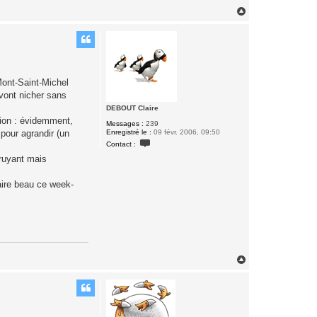
H
a
u
t
 Mont-Saint-Michel
 vont nicher sans
DEBOUT Claire
tion : évidemment,
Messages :
239
Enregistré le :
09 févr. 2006, 09:50
 pour agrandir (un
C
Contact :
o
n
ruyant mais
t
a
c
faire beau ce week-
t
e
r
D
E
B
O
U
H
T
C
a
l
u
a
t
i
r
e