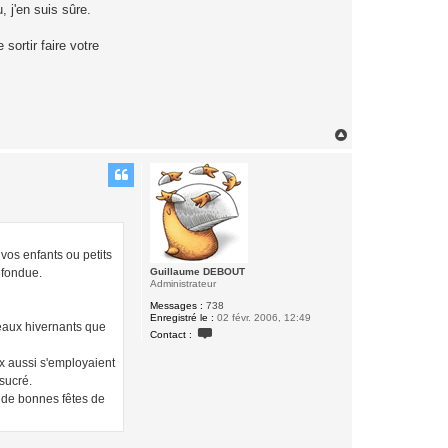
e
 j'en suis sûre.
r
G
u
sortir faire votre
i
l
l
a
u
m
e
H
D
a
E
u
B
O
t
U
T
vos enfants ou petits
 fondue.
Guillaume DEBOUT
Administrateur
Messages :
738
Enregistré le :
02 févr. 2006, 12:49
veaux hivernants que
C
Contact :
o
n
ux aussi s'employaient
t
a
 sucré.
c
t de bonnes fêtes de
t
e
r
G