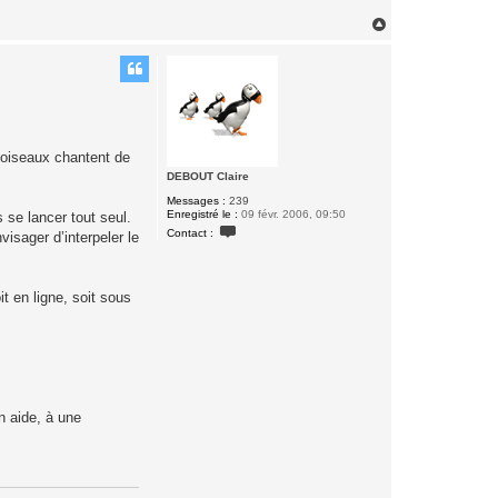
u
i
H
l
a
l
u
a
u
t
m
e
D
E
B
O
s oiseaux chantent de
U
T
DEBOUT Claire
Messages :
239
Enregistré le :
09 févr. 2006, 09:50
 se lancer tout seul.
C
Contact :
isager d’interpeler le
o
n
t
a
c
t en ligne, soit sous
t
e
r
D
E
B
O
U
T
n aide, à une
C
l
a
i
r
e