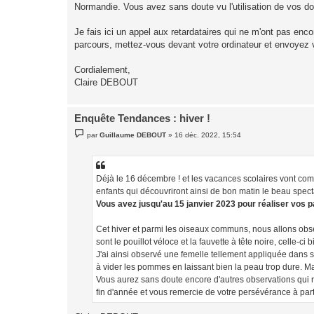
Normandie. Vous avez sans doute vu l'utilisation de vos d
Je fais ici un appel aux retardataires qui ne m'ont pas enco
parcours, mettez-vous devant votre ordinateur et envoyez 
Cordialement,
Claire DEBOUT
Enquête Tendances : hiver !
M
par
Guillaume DEBOUT
»
16 déc. 2022, 15:54
e
s
s
a
g
Déjà le 16 décembre ! et les vacances scolaires vont com
e
enfants qui découvriront ainsi de bon matin le beau spect
Vous avez jusqu'au 15 janvier 2023 pour réaliser vos p
Cet hiver et parmi les oiseaux communs, nous allons obse
sont le pouillot véloce et la fauvette à tête noire, celle
J'ai ainsi observé une femelle tellement appliquée dans s
à vider les pommes en laissant bien la peau trop dure. Mai
Vous aurez sans doute encore d'autres observations qui ra
fin d'année et vous remercie de votre persévérance à part