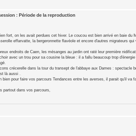
ession : Période de la reproduction
t bien fort, on les avait perdues cet hiver. Le coucou est bien arrivé en baie du
sserolle effarvatte, la bergeronnette flavéole et encore d'autres migrateurs qui
breux endroits de Caen, les mésanges au jardin ont raté leur première nidifica
choir avec un trou pour sa cousine la bleue : il a fallu beaucoup trop d'énergie
agé.
ons crécerelle dans la tour du transept de l'abbaye aux Dames : spectacle b
t là aussi .
 bien pour faire vos parcours Tendances entre les averses, il parait qu'il va 
is partout dans vos parcours,