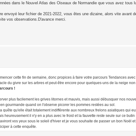
onnées dans le Nouvel Atlas des Oiseaux de Normandie que vous avez tous lu,
re envoyé leur fichier de 2021-2022, vous êtes une dizaine, alors vite avant de 
vite vos observations.D'avance merci.
mencer cette fin de semaine, donc propices à faire votre parcours Tendances avec 
acle du givre sur les arbres et peut-être encore pour quelques-uns de la neige non
arcours !
rver plus facilement les grives litornes et mauvis, mais aussi débusquer nos nou
-ci bien gourmande quand on l'observe picorer les pommes restées au sol.
a quête qu'elle était totalement indifférente aux nombreux frelons asiatiques qui e
s heureusement il n'y en a plus avec le froid et la fauvette reste seule sur ce butin
viront vos yeux sous le soleil d'hiver et je vous souhaite de passer un bon Noël e
iciper à cette enquête.