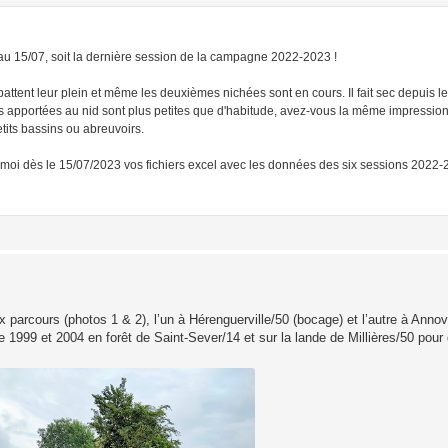
6 au 15/07, soit la dernière session de la campagne 2022-2023 !
battent leur plein et même les deuxièmes nichées sont en cours. Il fait sec depuis l
ies apportées au nid sont plus petites que d'habitude, avez-vous la même impressio
tits bassins ou abreuvoirs.
-moi dès le 15/07/2023 vos fichiers excel avec les données des six sessions 2022-2
 parcours (photos 1 & 2), l’un à Hérenguerville/50 (bocage) et l’autre à Annovi
re 1999 et 2004 en forêt de Saint-Sever/14 et sur la lande de Millières/50 pour