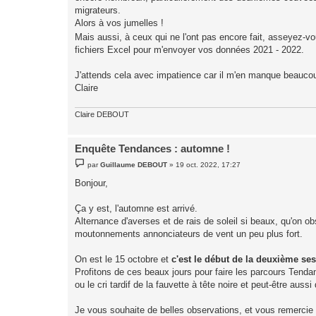
migrateurs.
Alors à vos jumelles !
Mais aussi, à ceux qui ne l'ont pas encore fait, asseyez-vo
fichiers Excel pour m'envoyer vos données 2021 - 2022.
J'attends cela avec impatience car il m'en manque beaucou
Claire
Claire DEBOUT
Enquête Tendances : automne !
M
par
Guillaume DEBOUT
»
19 oct. 2022, 17:27
e
s
Bonjour,
s
a
g
Ça y est, l'automne est arrivé.
e
Alternance d'averses et de rais de soleil si beaux, qu'on 
moutonnements annonciateurs de vent un peu plus fort.
On est le 15 octobre et
c'est le début de la deuxième se
Profitons de ces beaux jours pour faire les parcours Tendan
ou le cri tardif de la fauvette à tête noire et peut-être auss
Je vous souhaite de belles observations, et vous remercie