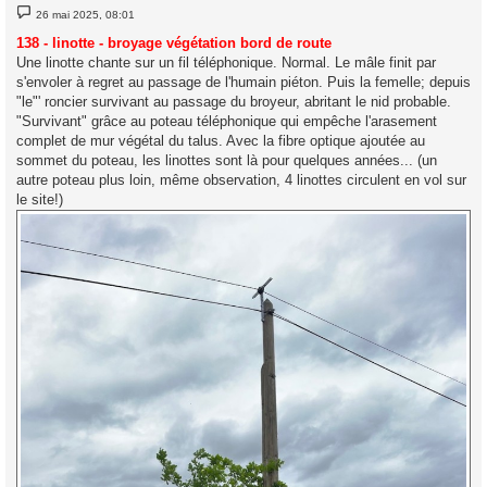
M
26 mai 2025, 08:01
e
s
138 - linotte - broyage végétation bord de route
s
Une linotte chante sur un fil téléphonique. Normal. Le mâle finit par
a
g
s'envoler à regret au passage de l'humain piéton. Puis la femelle; depuis
e
"le"' roncier survivant au passage du broyeur, abritant le nid probable.
"Survivant" grâce au poteau téléphonique qui empêche l'arasement
complet de mur végétal du talus. Avec la fibre optique ajoutée au
sommet du poteau, les linottes sont là pour quelques années... (un
autre poteau plus loin, même observation, 4 linottes circulent en vol sur
le site!)