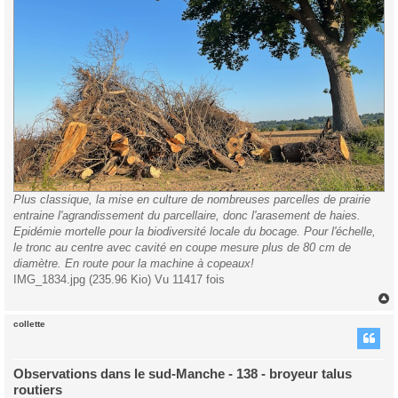
Plus classique, la mise en culture de nombreuses parcelles de prairie
entraine l'agrandissement du parcellaire, donc l'arasement de haies.
Epidémie mortelle pour la biodiversité locale du bocage. Pour l'échelle,
le tronc au centre avec cavité en coupe mesure plus de 80 cm de
diamètre. En route pour la machine à copeaux!
IMG_1834.jpg (235.96 Kio) Vu 11417 fois
collette
t
Observations dans le sud-Manche - 138 - broyeur talus
routiers