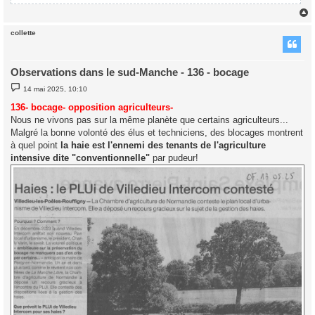
collette
t
Observations dans le sud-Manche - 136 - bocage
M
14 mai 2025, 10:10
e
s
136- bocage- opposition agriculteurs-
s
Nous ne vivons pas sur la même planète que certains agriculteurs...
a
g
Malgré la bonne volonté des élus et techniciens, des blocages montrent
e
à quel point
la haie est l'ennemi des tenants de l'agriculture
intensive dite "conventionnelle"
par pudeur!