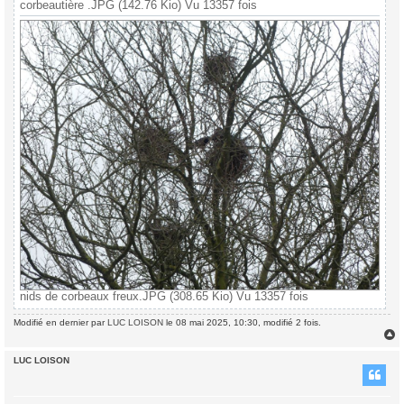
corbeautière .JPG (142.76 Kio) Vu 13357 fois
nids de corbeaux freux.JPG (308.65 Kio) Vu 13357 fois
Modifié en dernier par
LUC LOISON
le 08 mai 2025, 10:30, modifié 2 fois.
LUC LOISON
t