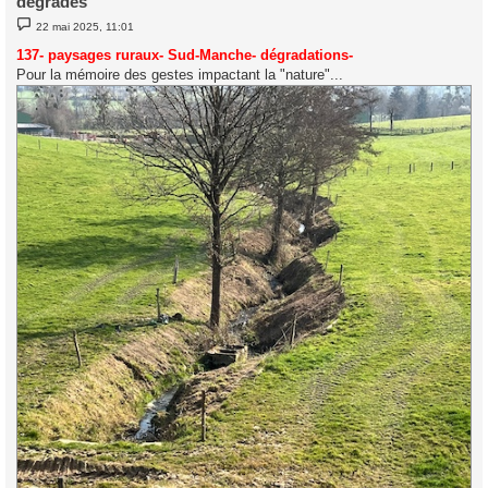
dégradés
M
22 mai 2025, 11:01
e
s
137- paysages ruraux- Sud-Manche- dégradations-
s
Pour la mémoire des gestes impactant la "nature"...
a
g
e