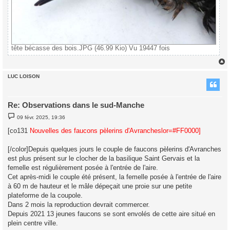
tête bécasse des bois.JPG (46.99 Kio) Vu 19447 fois
LUC LOISON
t
Re: Observations dans le sud-Manche
M
09 févr. 2025, 19:36
e
s
[co131
Nouvelles des faucons pèlerins d'Avrancheslor
=#FF0000]
s
a
g
[/color]Depuis quelques jours le couple de faucons pèlerins d'Avranches
e
est plus présent sur le clocher de la basilique Saint Gervais et la
femelle est régulièrement posée à l'entrée de l'aire.
Cet après-midi le couple été présent, la femelle posée à l'entrée de l'aire
à 60 m de hauteur et le mâle dépeçait une proie sur une petite
plateforme de la coupole.
Dans 2 mois la reproduction devrait commercer.
Depuis 2021 13 jeunes faucons se sont envolés de cette aire situé en
plein centre ville.