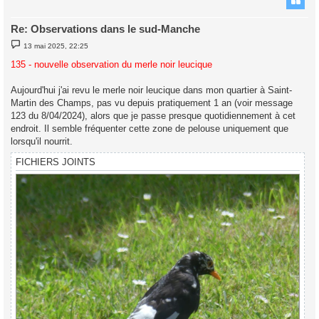
Re: Observations dans le sud-Manche
M
13 mai 2025, 22:25
e
s
135 - nouvelle observation du merle noir leucique
s
a
g
Aujourd'hui j'ai revu le merle noir leucique dans mon quartier à Saint-
e
Martin des Champs, pas vu depuis pratiquement 1 an (voir message
123 du 8/04/2024), alors que je passe presque quotidiennement à cet
endroit. Il semble fréquenter cette zone de pelouse uniquement que
lorsqu'il nourrit.
FICHIERS JOINTS