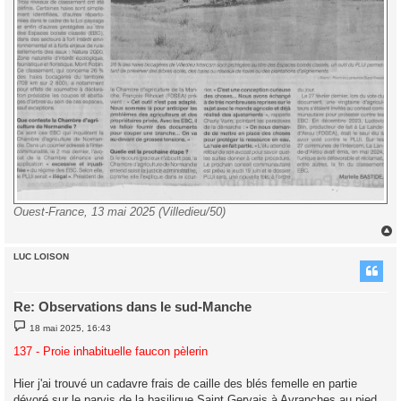
Ouest-France, 13 mai 2025 (Villedieu/50)
LUC LOISON
t
Re: Observations dans le sud-Manche
M
18 mai 2025, 16:43
e
s
137 - Proie inhabituelle faucon pèlerin
s
a
g
Hier j'ai trouvé un cadavre frais de caille des blés femelle en partie
e
dévoré sur le parvis de la basilique Saint Gervais à Avranches au pied