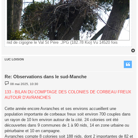
nid de cigogne le Val St Père .JPG (182.78 Kio) Vu 14520 fois
LUC LOISON
t
Re: Observations dans le sud-Manche
M
08 mai 2025, 10:30
e
s
133 - BILAN DU COMPTAGE DES COLONIES DE CORBEAU FREUX
s
AUTOUR D’AVRANCHES
a
g
e
Cette année encore Avranches et ses environs accueillent une
population importante de corbeaux freux soit environ 700 couples dans
un rayon de 10 km environ autour de la cité. 24 colonies ont été
découvertes dans 9 communes de 1 à 90 nids, 14 en zone urbaine ou
périurbaine et 10 en campagne.
Avranches compte 8 colonies soit 188 nids, dont 2 importantes de 82 et