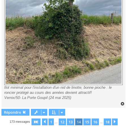
Ilot minimal pour l'installation d'un nid de linotte; bonne pioche : le
roncier protégé au cours des années devient attractif!
Vernix/50- La Porte Goupil (24 mai 2025)
Répondre
t
1
12
13
14
15
16
18
Page
14
Précédente
sur
18
Suiv
173 messages
…
…