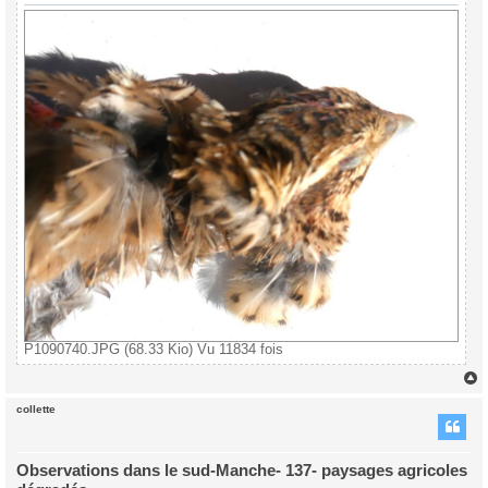
P1090740.JPG (68.33 Kio) Vu 11834 fois
collette
t
Observations dans le sud-Manche- 137- paysages agricoles