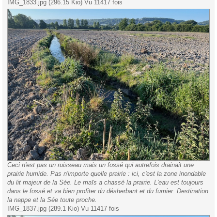
IMG_1833.jpg (296.15 Kio) Vu 11417 fois
Ceci n'est pas un ruisseau mais un fossé qui autrefois drainait une
prairie humide. Pas n'importe quelle prairie : ici, c'est la zone inondable
du lit majeur de la Sée. Le maïs a chassé la prairie. L'eau est toujours
dans le fossé et va bien profiter du désherbant et du fumier. Destination
la nappe et la Sée toute proche.
IMG_1837.jpg (289.1 Kio) Vu 11417 fois