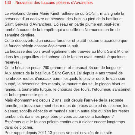
s
130 – Nouvelles des faucons pèlerins d’Avranches
s
a
g
Le weekend dernier Marie Kindt, adhérente du GONm, m’a signalé la
e
présence d’un cadavre de bécasse des bois au pied de la basilique
Saint Gervais d’Avranches. L’oiseau en partie plumé est peut-être
tombé à cause de la tempête qui a soufflé en Normandie en fin de
semaine dernière.
Cette découverte d’un oiseau forestier et plutôt nocturne accrédite que
le faucon pèlerin chasse également la nuit.
La bécasse des bois avait également été trouvée au Mont Saint Michel
dans les gargouilles de l’abbaye où le faucon avait constitué quelques
réserves.
Cette bécasse pesait 290 grammes et mesurait 35 cm de longueur.
Aux abords de la basilique Saint Gervais j’ai depuis 4 ans trouvé de
nombreux restes d’oiseaux parmi lesquels le pluvier doré, le vanneau
huppé, la bécassine des marais, la mouette rieuse, le pigeon biset et
ramier, la tourterelle turque, le choucas des tours, l’étourneau sansonnet
et la bergeronnette grise.
Mais étonnamment depuis 2 ans, soit depuis l’arrivée de la seconde
femelle, je trouve rarement des restes de proies au pied du clocher, les
oiseaux sont-ils dépecés et mangés sur un autre site ou bien les restes
tombent-ils dans les propriétés privées autour de la basilique ?
Espérons que le faucon pèlerin continuera à nicher encore longtemps
dans ce clocher.
Pour rappel depuis 2021 13 jeunes se sont envolés de ce site.