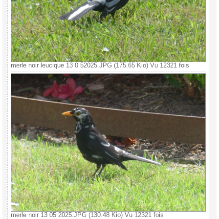
merle noir leucique 13 0 52025.JPG (175.65 Kio) Vu 12321 fois
merle noir 13 05 2025.JPG (130.48 Kio) Vu 12321 fois