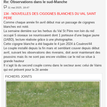
Re: Observations dans le sud-Manche
M
11 mai 2025, 18:47
e
s
134 - NOUVEILLES DES CIGOGNES BLANCHES DU VAL SAINT
s
PERE
a
g
Comme chaque année fin avril début mai un passage de cigognes
e
blanches est noté.
La semaine dernière sur les herbus du Val St Père non loin du nid
occupé 5 oiseaux se nourrissaient dont 1 porteuse d’une bague jaune
(1ABD), lecture réalisée grâce à une photographie.
Cette cigogne blanche a été baguée le 4 juin 2024 à Couéron/44
Le couple installé depuis la fin mars et semblant couver depuis début
avril, suivant les observations des riverains, doit avoir maintenant des
poussins mais ils ne sont pas encore visibles car le nid se situe à
grande hauteur
Il s’agit là du second couple connu dans le secteur avec celui de Vains
qui est présent pour la 2é année
FICHIERS JOINTS