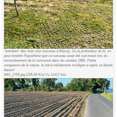
"entretien" des rives d'un ruisseau à Brécey; Vu la profondeur du lit, on
peut émettre l'hypothèse que ce ruisseau avait été surcreusé lors du
remembrement de la commune dans les années 1980. Petite
vengeance de la nature, le tracé initialement rectiligne a repris sa liberté
depuis!
IMG_1759.jpg (235.66 Kio) Vu 11417 fois