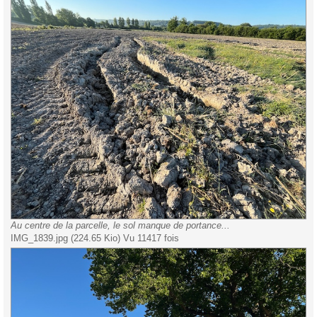
Au centre de la parcelle, le sol manque de portance...
IMG_1839.jpg (224.65 Kio) Vu 11417 fois