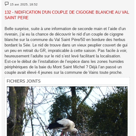
M
15 avr. 2025, 18:52
e
s
132 - NIDIFICATION D'UN COUPLE DE CIGOGNE BLANCHE AU VAL
s
SAINT PERE
a
g
e
Belle surprise, suite à une information de seconde main et l’aide d’un
riverain, j’ai eu la chance de découvrir le nid d’un couple de cigogne
blanche sur la commune du Val Saint Père/50 en bordure des herbus
bordant la Sée. Le nid de trouve dans un vieux peuplier couvert de gui
un peu en retrait du GR, impraticable à cette saison. Pas facile à voir,
heureusement l’adulte sur le nid s’est levé facilitant la localisation.
Est-ce le début de l’installation de l’espèce dans les zones humides
périphériques de la baie du Mont Saint Michel ? Déjà l’an passé un
couple avait élevé 4 jeunes sur la commune de Vains toute proche.
FICHIERS JOINTS