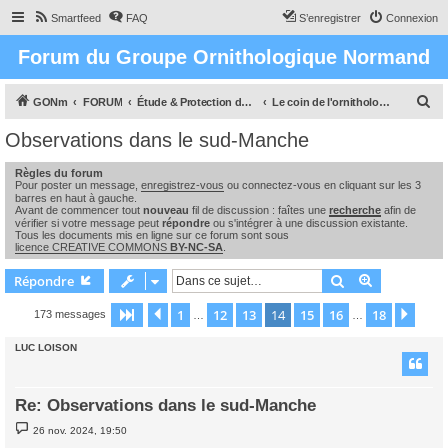
Smartfeed
FAQ
S’enregistrer
Connexion
Forum du Groupe Ornithologique Normand
R
GONm
FORUM
Étude & Protection des Oiseaux et de leurs milieux en Normandie
Le coin de l'ornithologue : observations, études & enquêtes
e
Observations dans le sud-Manche
c
Règles du forum
h
Pour poster un message,
enregistrez-vous
ou connectez-vous en cliquant sur les 3
e
barres en haut à gauche.
Avant de commencer tout
nouveau
fil de discussion : faîtes une
recherche
afin de
r
vérifier si votre message peut
répondre
ou s'intégrer à une discussion existante.
Tous les documents mis en ligne sur ce forum sont sous
c
licence CREATIVE COMMONS
BY-NC-SA
.
h
Rechercher
Recherche 
Répondre
e
1
12
13
14
15
16
18
Page
14
Précédente
sur
18
Suiv
173 messages
…
…
r
LUC LOISON
Re: Observations dans le sud-Manche
M
26 nov. 2024, 19:50
e