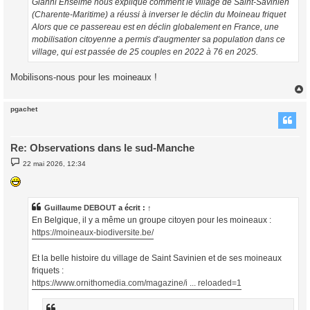
Gianni Enselme nous explique comment le village de Saint-Savinien
(Charente-Maritime) a réussi à inverser le déclin du Moineau friquet
Alors que ce passereau est en déclin globalement en France, une
mobilisation citoyenne a permis d'augmenter sa population dans ce
village, qui est passée de 25 couples en 2022 à 76 en 2025.
Mobilisons-nous pour les moineaux !
pgachet
t
Re: Observations dans le sud-Manche
M
22 mai 2026, 12:34
e
s
s
a
g
Guillaume DEBOUT
a écrit :
↑
e
En Belgique, il y a même un groupe citoyen pour les moineaux :
https://moineaux-biodiversite.be/
Et la belle histoire du village de Saint Savinien et de ses moineaux
friquets :
https://www.ornithomedia.com/magazine/i ... reloaded=1