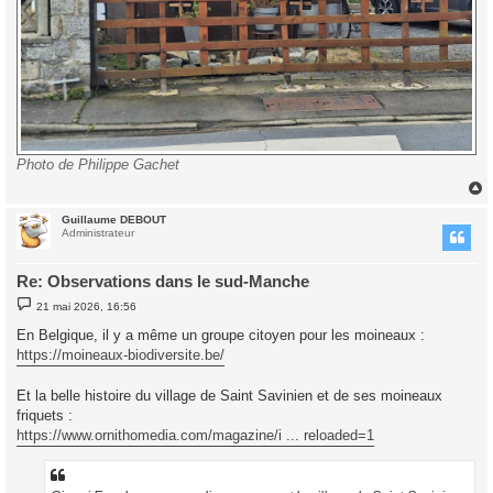
Photo de Philippe Gachet
Guillaume DEBOUT
t
Administrateur
Re: Observations dans le sud-Manche
M
21 mai 2026, 16:56
e
s
En Belgique, il y a même un groupe citoyen pour les moineaux :
s
https://moineaux-biodiversite.be/
a
g
e
Et la belle histoire du village de Saint Savinien et de ses moineaux
friquets :
https://www.ornithomedia.com/magazine/i ... reloaded=1