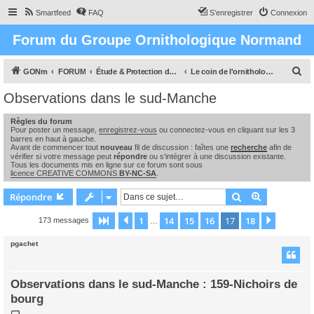
Smartfeed
FAQ
S’enregistrer
Connexion
Forum du Groupe Ornithologique Normand
R
GONm
FORUM
Étude & Protection des Oiseaux et de leurs milieux en Normandie
Le coin de l'ornithologue : observations, études & enquêtes
e
Observations dans le sud-Manche
c
Règles du forum
h
Pour poster un message,
enregistrez-vous
ou connectez-vous en cliquant sur les 3
e
barres en haut à gauche.
Avant de commencer tout
nouveau
fil de discussion : faîtes une
recherche
afin de
r
vérifier si votre message peut
répondre
ou s'intégrer à une discussion existante.
Tous les documents mis en ligne sur ce forum sont sous
c
licence CREATIVE COMMONS
BY-NC-SA
.
h
Rechercher
Recherche 
Répondre
e
1
14
15
16
17
18
Page
17
Précédente
sur
18
Suivant
173 messages
…
r
pgachet
Observations dans le sud-Manche : 159-Nichoirs de
bourg
M