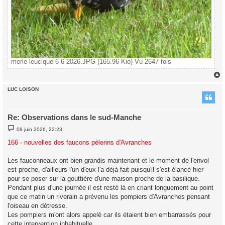
merle leucique 6 6 2026.JPG (165.96 Kio) Vu 2647 fois
LUC LOISON
t
Re: Observations dans le sud-Manche
M
08 juin 2026, 22:23
e
s
166 - nouvelles des faucons pèlerins d'Avranches
s
a
g
Les fauconneaux ont bien grandis maintenant et le moment de l'envol
e
est proche, d'ailleurs l'un d'eux l'a déjà fait puisqu'il s'est élancé hier
pour se poser sur la gouttière d'une maison proche de la basilique.
Pendant plus d'une journée il est resté là en criant longuement au point
que ce matin un riverain a prévenu les pompiers d'Avranches pensant
l'oiseau en détresse.
Les pompiers m'ont alors appelé car ils étaient bien embarrassés pour
cette intervention inhabituelle.