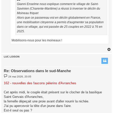
Gianni Enselme nous explique comment le village de Saint-
Savinien (Charente-Maritime) a réussi à inverser le déclin du
Moineau friquet
Alors que ce passereau est en déclin globalement en France,
une mobilisation citoyenne a permis d'augmenter sa population
dans ce village, qui est passée de 25 couples en 2022 à 76 en
2025.
Mobilisons-nous pour les moineaux !
LUC LOISON
t
Re: Observations dans le sud-Manche
M
24 mai 2026, 20:05
e
s
162 - nouvelles des faucons pèlerins d'Avranches
s
a
g
Cet après midi, le couple était présent sur le clocher de la basilique
e
Saint Gervais d'Avranches,
la femelle dépeçait une proie avant d'aller nourrir la nichée.
J'ai pu apercevoir la tête d'un jeune dans l'aire.
Est-il seul ou pas ?