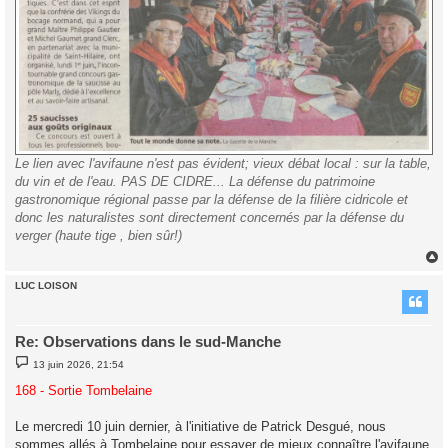
Le lien avec l'avifaune n'est pas évident; vieux débat local : sur la table,
du vin et de l'eau. PAS DE CIDRE... La défense du patrimoine
gastronomique régional passe par la défense de la filière cidricole et
donc les naturalistes sont directement concernés par la défense du
verger (haute tige , bien sûr!)
LUC LOISON
t
Re: Observations dans le sud-Manche
M
13 juin 2026, 21:54
e
s
168 - Sortie Tombelaine
s
a
g
Le mercredi 10 juin dernier, à l'initiative de Patrick Desgué, nous
e
sommes allés à Tombelaine pour essayer de mieux connaître l'avifaune