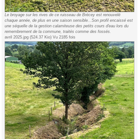
Le broyage sur les rives de ce ruisseau de Brécey est renouvelé
chaque année, de plus en une saison sensible...Son profil encaissé est
une séquelle de la gestion calamiteuse des petits cours d'eau lors du
remembrement de la commune, traités comme des fossés.
avril 2025.jpg (524.37 Kio) Vu 2185 fois