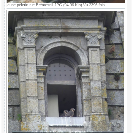
jeune pèlerin rue Brémesnil.JPG (94.96 Kio) Vu 2396 fois