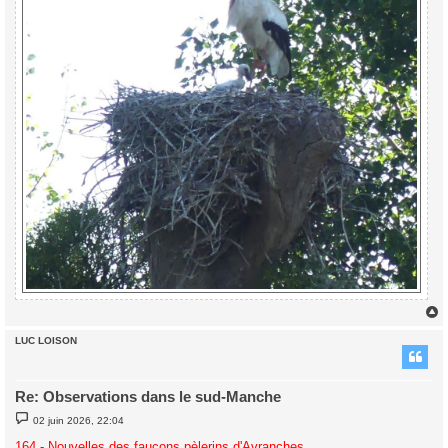
LUC LOISON
t
Re: Observations dans le sud-Manche
M
02 juin 2026, 22:04
e
s
164 - Nouvelles des faucons pèlerins d'Avranches