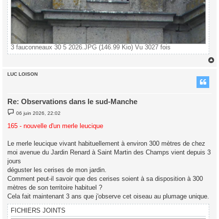
3 fauconneaux 30 5 2026.JPG (146.99 Kio) Vu 3027 fois
LUC LOISON
t
Re: Observations dans le sud-Manche
M
06 juin 2026, 22:02
e
s
165 - nouvelle d'un merle leucique
s
a
g
Le merle leucique vivant habituellement à environ 300 mètres de chez
e
moi avenue du Jardin Renard à Saint Martin des Champs vient depuis 3
jours
déguster les cerises de mon jardin.
Comment peut-il savoir que des cerises soient à sa disposition à 300
mètres de son territoire habituel ?
Cela fait maintenant 3 ans que j'observe cet oiseau au plumage unique.
FICHIERS JOINTS