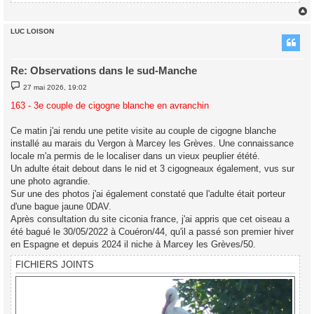
LUC LOISON
t
Re: Observations dans le sud-Manche
M
27 mai 2026, 19:02
e
s
163 - 3e couple de cigogne blanche en avranchin
s
a
g
Ce matin j'ai rendu une petite visite au couple de cigogne blanche
e
installé au marais du Vergon à Marcey les Grèves. Une connaissance
locale m'a permis de le localiser dans un vieux peuplier étété.
Un adulte était debout dans le nid et 3 cigogneaux également, vus sur
une photo agrandie.
Sur une des photos j'ai également constaté que l'adulte était porteur
d'une bague jaune 0DAV.
Après consultation du site ciconia france, j'ai appris que cet oiseau a
été bagué le 30/05/2022 à Couéron/44, qu'il a passé son premier hiver
en Espagne et depuis 2024 il niche à Marcey les Grèves/50.
FICHIERS JOINTS