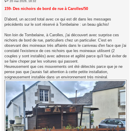
20 mai 2026, 18:32
e
s
159- Des nichoirs de bord de rue à Carolles/50
s
a
g
D'abord, un accord total avec ce qui est dit dans les messages
e
précédents sur le sort réservé à Tombelaine : un beau gâchis!
Non loin de Tombelaine, à Carolles, j'ai découvert avec surprise ces
nichoirs de bord de rue, particuliers chez un particulier. C'est en
observant des moineaux très affairés dans le caniveau d'en face que j'ai
constaté l'existence de ces nichoirs que les moineaux utilisent (2
couples y sont installés) avec adresse et agilité parce qu'il faut éviter de
se faire choper par les voitures qui passent.
Heureusement que ces mouvements ont été détectés parce que je ne
pense pas que j'aurais fait attention à cette petite installation,
soigneusement installée dans un environnement très minéral.