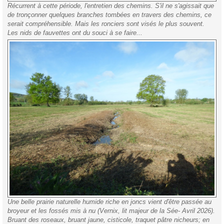
Récurrent à cette période, l'entretien des chemins. S'il ne s'agissait que
de tronçonner quelques branches tombées en travers des chemins, ce
serait compréhensible. Mais les ronciers sont visés le plus souvent.
Les nids de fauvettes ont du souci à se faire...
Une belle prairie naturelle humide riche en joncs vient d'être passée au
broyeur et les fossés mis à nu (Vernix, lit majeur de la Sée- Avril 2026).
Bruant des roseaux, bruant jaune, cisticole, traquet pâtre nicheurs; en