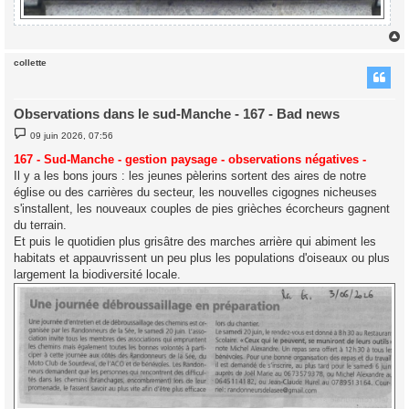
collette
t
Observations dans le sud-Manche - 167 - Bad news
M
09 juin 2026, 07:56
e
s
167 - Sud-Manche - gestion paysage - observations négatives -
s
Il y a les bons jours : les jeunes pèlerins sortent des aires de notre
a
g
église ou des carrières du secteur, les nouvelles cigognes nicheuses
e
s'installent, les nouveaux couples de pies grièches écorcheurs gagnent
du terrain.
Et puis le quotidien plus grisâtre des marches arrière qui abiment les
habitats et appauvrissent un peu plus les populations d'oiseaux ou plus
largement la biodiversité locale.