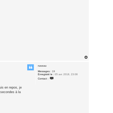
H
a
u
ruseau
t
Messages :
19
Enregistré le :
05 avr. 2018, 23:08
C
Contact :
o
n
t
uis en repos, je
a
0 secondes à la
c
t
e
r
r
u
s