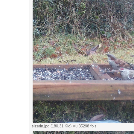
sizerin.jpg (180.31 Kio) Vu 35298 fois