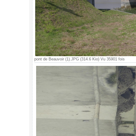
pont de Beauvoir (1).JPG (314.6 Kio) Vu 35901 fois