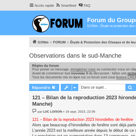
Accès rapide
Smartfeed
FAQ
Forum du Group
GONm : Étude et protection des 
GONm
FORUM
Étude & Protection des Oiseaux et de le
Observations dans le sud-Manche
Règles du forum
Pour poster un message,
enregistrez-vous
ou connectez-vous en cliqu
Avant de commencer tout
nouveau
fil de discussion : faîtes une
rech
Tous les documents mis en ligne sur ce forum sont sous
licence CR
R
Répondre
121 – Bilan de la reproduction 2023 hirond
Manche)
M
par
LUC LOISON
»
16 sept. 2023, 22:06
e
s
121 – Bilan de la reproduction 2023 hirondelles de fenêtre
s
Alors que beaucoup d’hirondelles de fenêtre sont déjà parti
a
g
L’année 2023 est la meilleure année depuis le début de ce
e
La population est en augmentation dans 13 communes, en di