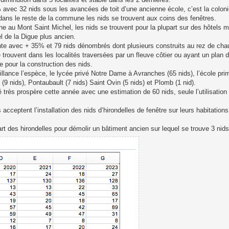
vec 32 nids sous les avancées de toit d’une ancienne école, c’est la coloni
 dans le reste de la commune les nids se trouvent aux coins des fenêtres.
e au Mont Saint Michel, les nids se trouvent pour la plupart sur des hôtels 
el de la Digue plus ancien.
e avec + 35% et 79 nids dénombrés dont plusieurs construits au rez de chau
 trouvent dans les localités traversées par un fleuve côtier ou ayant un pl
e pour la construction des nids.
illance l’espèce, le lycée privé Notre Dame à Avranches (65 nids), l’école pri
(9 nids), Pontaubault (7 nids) Saint Ovin (5 nids) et Plomb (1 nid).
é très prospère cette année avec une estimation de 60 nids, seule l’utilisation
cceptent l’installation des nids d’hirondelles de fenêtre sur leurs habitation
art des hirondelles pour démolir un bâtiment ancien sur lequel se trouve 3 nids