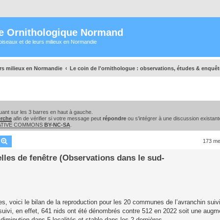
e Ornithologique Normand
oiseaux et de leurs milieux en Normandie
urs milieux en Normandie
Le coin de l'ornithologue : observations, études & enquê
ant sur les 3 barres en haut à gauche.
erche
afin de vérifier si votre message peut
répondre
ou s'intégrer à une discussion existant
EATIVE COMMONS
BY-NC-SA
.
echercher
Recherche avancée
173 m
elles de fenêtre (Observations dans le sud-
es, voici le bilan de la reproduction pour les 20 communes de l’avranchin sui
 suivi, en effet, 641 nids ont été dénombrés contre 512 en 2022 soit une aug
minution dans 5 localités et stable dans les 2 dernières.