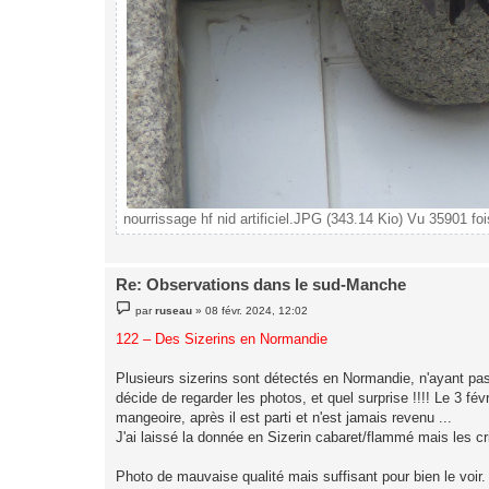
nourrissage hf nid artificiel.JPG (343.14 Kio) Vu 35901 foi
Re: Observations dans le sud-Manche
M
par
ruseau
»
08 févr. 2024, 12:02
e
s
122 – Des Sizerins en Normandie
s
a
g
Plusieurs sizerins sont détectés en Normandie, n'ayant pas l
e
décide de regarder les photos, et quel surprise !!!! Le 3 fé
mangeoire, après il est parti et n'est jamais revenu ...
J'ai laissé la donnée en Sizerin cabaret/flammé mais les cr
Photo de mauvaise qualité mais suffisant pour bien le voir.