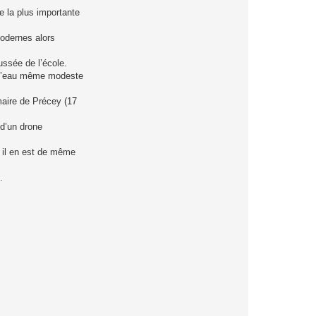
e
r
e la plus importante
L
U
C
modernes alors
L
O
I
ssée de l’école.
S
an d’eau même modeste
O
N
maire de Précey (17
 d’un drone
s il en est de même
.