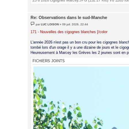
23 6 2026 cigognes Marcey.JPG (132.27 Kio) Vu 1285 foi
Re: Observations dans le sud-Manche
M
par
LUC LOISON
»
09 juil. 2026, 22:44
e
s
171 - Nouvelles des cigognes blanches [/color
s
a
g
L'année 2026 n'est pas un bon cru pour les cigognes blanch
e
tombé lors d'un orage il y a une dizaine de jours et le cigo
Heureusement à Marcey les Grèves les 2 jeunes sont en plei
FICHIERS JOINTS