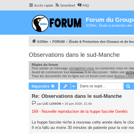
Accès rapide
Smartfeed
FAQ
Forum du Group
GONm : Étude et protection des 
GONm
FORUM
Étude & Protection des Oiseaux et de le
Observations dans le sud-Manche
Règles du forum
Pour poster un message,
enregistrez-vous
ou connectez-vous en cliqu
Avant de commencer tout
nouveau
fil de discussion : faîtes une
rech
Tous les documents mis en ligne sur ce forum sont sous
licence CR
R
Répondre
Re: Observations dans le sud-Manche
M
par
LUC LOISON
»
16 juin 2026, 21:44
e
s
169 - Nouvelle reproduction de la huppe fasciée Genêts
s
a
g
La huppe fasciée niche à nouveau cette année dans le cloc
e
Il m'a fallu au moins 30 minutes de patiente pour la voir no