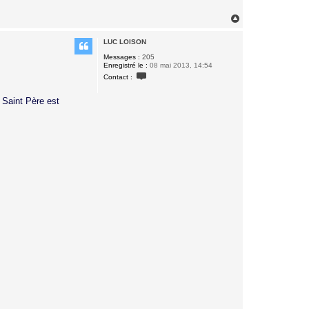
H
a
u
LUC LOISON
t
Messages :
205
Enregistré le :
08 mai 2013, 14:54
C
Contact :
o
n
t
 Saint Père est
a
c
t
e
r
L
U
C
L
O
I
S
O
N