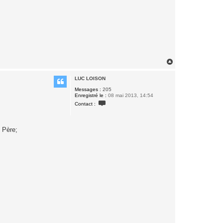
H
a
u
LUC LOISON
t
Messages :
205
Enregistré le :
08 mai 2013, 14:54
C
Contact :
o
n
t
a
 Père;
c
t
e
r
L
U
C
L
O
I
S
O
N