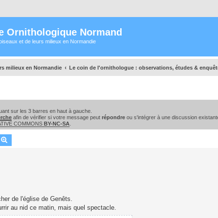
e Ornithologique Normand
oiseaux et de leurs milieux en Normandie
urs milieux en Normandie
Le coin de l'ornithologue : observations, études & enquê
ant sur les 3 barres en haut à gauche.
erche
afin de vérifier si votre message peut
répondre
ou s'intégrer à une discussion existant
EATIVE COMMONS
BY-NC-SA
.
echercher
Recherche avancée
her de l'église de Genêts.
urrir au nid ce matin, mais quel spectacle.