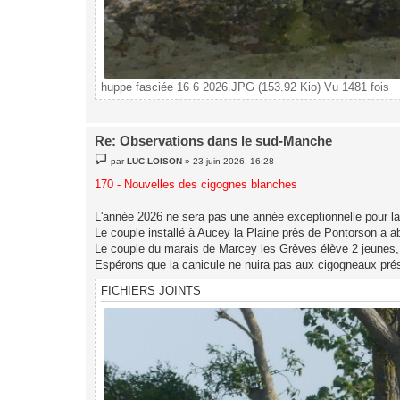
huppe fasciée 16 6 2026.JPG (153.92 Kio) Vu 1481 fois
Re: Observations dans le sud-Manche
M
par
LUC LOISON
»
23 juin 2026, 16:28
e
s
170 - Nouvelles des cigognes blanches
s
a
g
L'année 2026 ne sera pas une année exceptionnelle pour la 
e
Le couple installé à Aucey la Plaine près de Pontorson a a
Le couple du marais de Marcey les Grèves élève 2 jeunes, l
Espérons que la canicule ne nuira pas aux cigogneaux prés
FICHIERS JOINTS