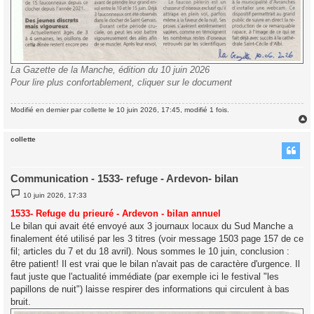
La Gazette de la Manche, édition du 10 juin 2026
Pour lire plus confortablement, cliquer sur le document
Modifié en dernier par
collette
le 10 juin 2026, 17:45, modifié 1 fois.
collette
t
Communication - 1533- refuge - Ardevon- bilan
M
10 juin 2026, 17:33
e
s
1533- Refuge du prieuré - Ardevon - bilan annuel
s
Le bilan qui avait été envoyé aux 3 journaux locaux du Sud Manche a
a
g
finalement été utilisé par les 3 titres (voir message 1503 page 157 de ce
e
fil; articles du 7 et du 18 avril). Nous sommes le 10 juin, conclusion :
être patient! Il est vrai que le bilan n'avait pas de caractère d'urgence. Il
faut juste que l'actualité immédiate (par exemple ici le festival "les
papillons de nuit") laisse respirer des informations qui circulent à bas
bruit.