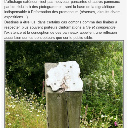
L'affichage extérieur n'est pas nouveau, pancartes et autres panneaux
parfois réduits à des pictogrammes, sont la base de la signalétique
indispensable à l'information des promeneurs (réserves, circuits divers,
expositions...)
Destinés à être lus, dans certains cas compris comme des limites à
respecter, plus souvent porteurs d'informations
à lire et comprendre
,
l'existence et la conception de ces panneaux appellent une réflexion
aussi bien sur les concepteurs que sur le public cible.