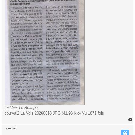
La Voix Le Bocage
courval2 La Vois 20260618.JPG (41.98 Kio) Vu 1871 fois
pgachet
t