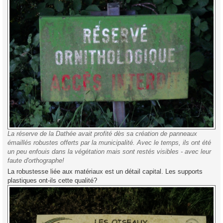
La réserve de la Dathée avait profité dès sa création de panneaux
émaillés robustes offerts par la municipalité. Avec le temps, ils ont été
un peu enfouis dans la végétation mais sont restés visibles - avec leur
faute d'orthographe!
La robustesse liée aux matériaux est un détail capital. Les supports
plastiques ont-ils cette qualité?