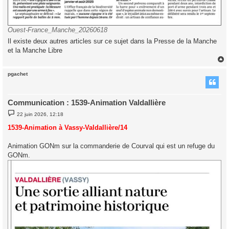
Ouest-France_Manche_20260618
Il existe deux autres articles sur ce sujet dans la Presse de la Manche
et la Manche Libre
pgachet
t
Communication : 1539-Animation Valdallière
M
22 juin 2026, 12:18
e
s
1539-Animation à Vassy-Valdallière/14
s
a
g
Animation GONm sur la commanderie de Courval qui est un refuge du
e
GONm.