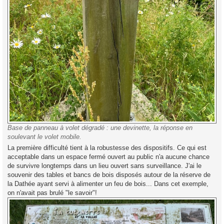
Base de panneau à volet dégradé : une devinette, la réponse en
soulevant le volet mobile.
La première difficulté tient à la robustesse des dispositifs. Ce qui est
acceptable dans un espace fermé ouvert au public n'a aucune chance
de survivre longtemps dans un lieu ouvert sans surveillance. J'ai le
souvenir des tables et bancs de bois disposés autour de la réserve de
la Dathée ayant servi à alimenter un feu de bois... Dans cet exemple,
on n'avait pas brulé "le savoir"!