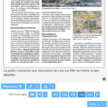
La partie consacrée aux rencontres de Lion-sur-Mer est brève et peu
détaillée.
Répondre
t
1
157
158
159
160
161
Page
160
Précédente
sur
161
Suiv
1610 messages
…
Aller à