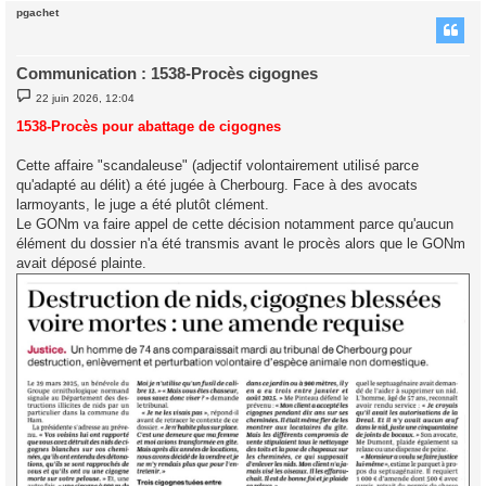
pgachet
t
Communication : 1538-Procès cigognes
M
22 juin 2026, 12:04
e
s
1538-Procès pour abattage de cigognes
s
a
g
Cette affaire "scandaleuse" (adjectif volontairement utilisé parce
e
qu'adapté au délit) a été jugée à Cherbourg. Face à des avocats
larmoyants, le juge a été plutôt clément.
Le GONm va faire appel de cette décision notamment parce qu'aucun
élément du dossier n'a été transmis avant le procès alors que le GONm
avait déposé plainte.