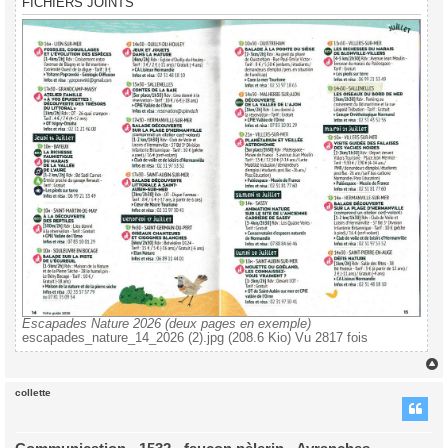
FICHIERS JOINTS
Escapades Nature 2026 (deux pages en exemple)
escapades_nature_14_2026 (2).jpg (208.6 Kio) Vu 2817 fois
collette
t