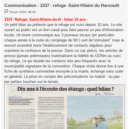
Communication - 1537 - refuge -Saint-Hilaire du Harcouët
M
18 juin 2026, 08:45
e
s
1537- Refuge- Saint-Hilaire-du-H - bilan 10 ans -
s
Un petit bilan au prétexte que le refuge est suivi depuis 10 ans. Le site
a
g
ouvert au public est un bon canal pour faire passer un peu d'information
e
locale. Un texte communiqué aux 3 journaux locaux (en particulier
chaque année à la suite du comptage de WI ) sert de"stimulant" mais le
ressort essentiel reste l'établissement de contacts réguliers pour
maintenir la confiance de la presse. Dans ce cas précis, les articles de
presse (jamais polémiques) matérialisent la fidélité du GONm au suivi
du refuge, ce qui double les contacts très peu fréquents avec la
municipalité signataire de la convention. Chaque visite donne lieu à une
fiche de synthèse commentée envoyée à la mairie, échange sans suite
en général. La prise en compte des préconisations se traduit - ou pas -
par petites touches sur le terrain.