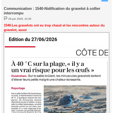
Communication : 1540-Nidification du gravelot à collier
interrompu
M
29 juin 2026, 10:26
e
s
1540-Les gravelots ont eu trop chaud et les rencontres autour du
s
gravelot, aussi
a
g
e