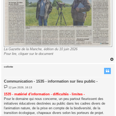
La Gazette de la Manche, édition du 10 juin 2026
Pour lire, cliquer sur le document
collette
t
Communication - 1535 - information sur lieu public -
M
12 juin 2026, 16:13
e
s
1535 - matériel d'information - difficultés - limites -
s
Pour le domaine qui nous concerne, un peu partout fleurissent des
a
g
initiatives éducatives destinées au public dans les cadres divers de
e
l'animation nature, de la prise en compte de la biodiversité, de la
transition écologique, chapeaux divers selon les porteurs de projet.