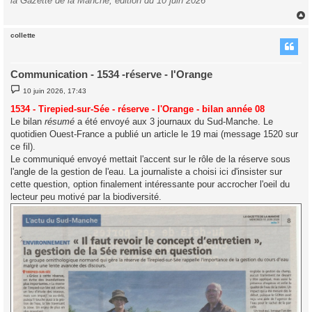
la Gazette de la Manche, édition du 10 juin 2026
collette
t
Communication - 1534 -réserve - l'Orange
M
10 juin 2026, 17:43
e
s
1534 - Tirepied-sur-Sée - réserve - l'Orange - bilan année 08
s
Le bilan
résumé
a été envoyé aux 3 journaux du Sud-Manche. Le
a
g
quotidien Ouest-France a publié un article le 19 mai (message 1520 sur
e
ce fil).
Le communiqué envoyé mettait l'accent sur le rôle de la réserve sous
l'angle de la gestion de l'eau. La journaliste a choisi ici d'insister sur
cette question, option finalement intéressante pour accrocher l'oeil du
lecteur peu motivé par la biodiversité.