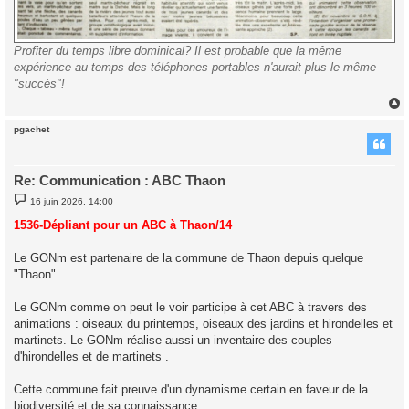
Profiter du temps libre dominical? Il est probable que la même
expérience au temps des téléphones portables n'aurait plus le même
"succès"!
pgachet
t
Re: Communication : ABC Thaon
M
16 juin 2026, 14:00
e
s
1536-Dépliant pour un ABC à Thaon/14
s
a
g
Le GONm est partenaire de la commune de Thaon depuis quelque
e
"Thaon".
Le GONm comme on peut le voir participe à cet ABC à travers des
animations : oiseaux du printemps, oiseaux des jardins et hirondelles et
martinets. Le GONm réalise aussi un inventaire des couples
d'hirondelles et de martinets .
Cette commune fait preuve d'un dynamisme certain en faveur de la
biodiversité et de sa connaissance.