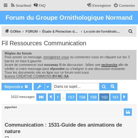
Smartfeed
FAQ
S’enregistrer
Connexion
Forum du Groupe Ornithologique Normand
R
GONm
FORUM
Étude & Protection des Oiseaux et de leurs milieux en Normandie
Le coin de l'ornithologue : observations, études & enquêtes
e
Fil Ressources Communication
c
Règles du forum
h
Pour poster un message,
enregistrez-vous
ou connectez-vous en cliquant sur les 3
e
barres en haut à gauche.
Avant de commencer tout
nouveau
fil de discussion : faîtes une
recherche
afin de
r
vérifier si votre message peut
répondre
ou s'intégrer à une discussion existante.
Tous les documents mis en ligne sur ce forum sont sous
c
licence CREATIVE COMMONS
BY-NC-SA
.
h
Rechercher
Recherche 
Répondre
e
1
157
158
159
160
161
Page
160
Précédente
sur
161
Suiv
1610 messages
…
r
pgachet
Communication : 1531-Guide des animations de
nature
M