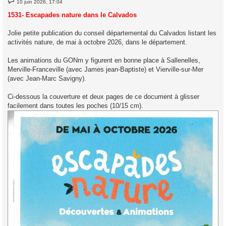
10 juin 2026, 17:04
e
s
1531- Escapades nature dans le Calvados
s
a
g
Jolie petite publication du conseil départemental du Calvados listant les
e
activités nature, de mai à octobre 2026, dans le département.
Les animations du GONm y figurent en bonne place à Sallenelles,
Merville-Franceville (avec James jean-Baptiste) et Vierville-sur-Mer
(avec Jean-Marc Savigny).
Ci-dessous la couverture et deux pages de ce document à glisser
facilement dans toutes les poches (10/15 cm).