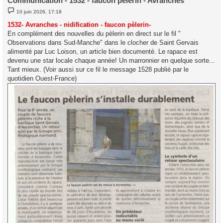
Communication - 1532 - faucon pèlerin - Avranches
M
10 juin 2026, 17:18
e
s
1532- Avranches - nidification - faucon pèlerin-
s
En complément des nouvelles du pèlerin en direct sur le fil "
a
g
Observations dans Sud-Manche" dans le clocher de Saint Gervais
e
alimenté par Luc Loison, un article bien documenté. Le rapace est
devenu une star locale chaque année! Un marronnier en quelque sorte...
Tant mieux. (Voir aussi sur ce fil le message 1528 publié par le
quotidien Ouest-France)