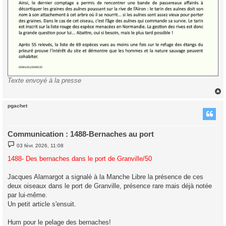
Texte envoyé à la presse
pgachet
t
Communication : 1488-Bernaches au port
M
03 févr. 2026, 11:08
e
s
1488- Des bernaches dans le port de Granville/50
s
a
g
Jacques Alamargot a signalé à la Manche Libre la présence de ces
e
deux oiseaux dans le port de Granville, présence rare mais déjà notée
par lui-même.
Un petit article s'ensuit.
Hum pour le pelage des bernaches!