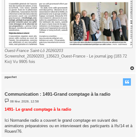
Ouest-France Saint-Lô 20260203
Screenshot_20260203_135623_Ouest-France - Le journal.jpg (183.72
Kio) Vu 9905 fois
pgachet
t
Communication : 1491-Grand comptage à la radio
M
08 févr. 2026, 12:58
e
s
1491- Le grand comptage à la radio
s
a
g
Ici Normandie radio a couvert le grand comptage en suivant des
e
animations préparatoires ou en interviewant des particpants à Ifs/14 et à
Rouen/76.