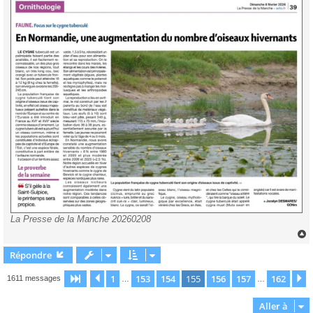
La Presse de la Manche 20260208
Répondre
t
1
153
154
155
156
157
162
Page
155
Précédente
sur
162
S
1611 messages
…
…
Aller à