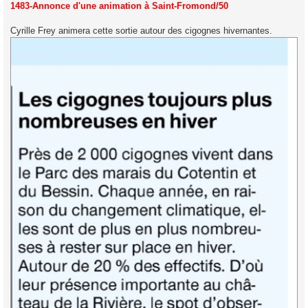
s
1483-Annonce d'une animation à Saint-Fromond/50
s
a
g
Cyrille Frey animera cette sortie autour des cigognes hivernantes.
e