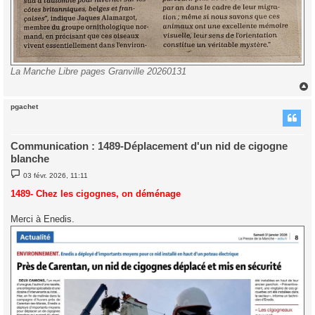
La Manche Libre pages Granville 20260131
pgachet
t
Communication : 1489-Déplacement d'un nid de cigogne
blanche
M
03 févr. 2026, 11:11
e
s
1489- Chez les cigognes, on déménage
s
a
g
Merci à Enedis.
e