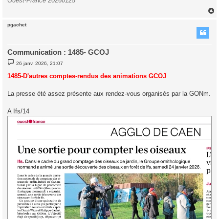
Ouest-France 20260125
pgachet
t
Communication : 1485- GCOJ
M
26 janv. 2026, 21:07
e
s
1485-D'autres comptes-rendus des animations GCOJ
s
a
g
La presse été assez présente aux rendez-vous organisés par la GONm.
e
A Ifs/14