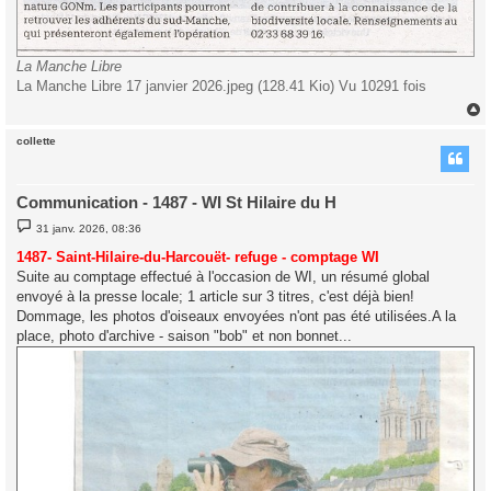
La Manche Libre
La Manche Libre 17 janvier 2026.jpeg (128.41 Kio) Vu 10291 fois
collette
t
Communication - 1487 - WI St Hilaire du H
M
31 janv. 2026, 08:36
e
s
1487- Saint-Hilaire-du-Harcouët- refuge - comptage WI
s
Suite au comptage effectué à l'occasion de WI, un résumé global
a
g
envoyé à la presse locale; 1 article sur 3 titres, c'est déjà bien!
e
Dommage, les photos d'oiseaux envoyées n'ont pas été utilisées.A la
place, photo d'archive - saison "bob" et non bonnet...