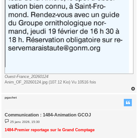
Ouest-France_20260124
Anim_OF_20260124.jpg (107.12 Kio) Vu 10516 fois
pgachet
t
Communication : 1484-Animation GCOJ
M
25 janv. 2026, 15:30
e
s
1484-Premier reportage sur le Grand Comptage
s
a