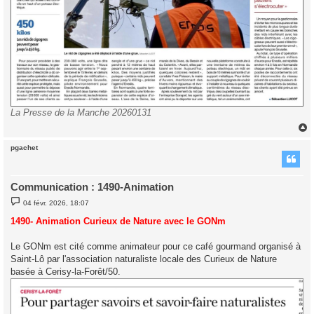
La Presse de la Manche 20260131
pgachet
t
Communication : 1490-Animation
M
04 févr. 2026, 18:07
e
s
1490- Animation Curieux de Nature avec le GONm
s
a
g
Le GONm est cité comme animateur pour ce café gourmand organisé à
e
Saint-Lô par l'association naturaliste locale des Curieux de Nature
basée à Cerisy-la-Forêt/50.