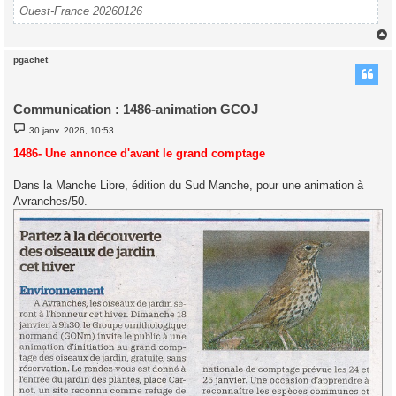
Ouest-France 20260126
pgachet
t
Communication : 1486-animation GCOJ
M
30 janv. 2026, 10:53
e
s
1486- Une annonce d'avant le grand comptage
s
a
g
Dans la Manche Libre, édition du Sud Manche, pour une animation à
e
Avranches/50.