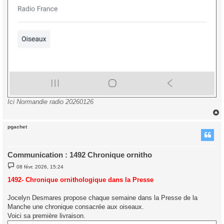
Ici Normandie radio 20260126
pgachet
t
Communication : 1492 Chronique ornitho
M
08 févr. 2026, 15:24
e
s
1492- C
hronique ornithologique dans la Presse
s
a
g
Jocelyn Desmares propose chaque semaine dans la Presse de la
e
Manche une chronique consacrée aux oiseaux.
Voici sa première livraison.