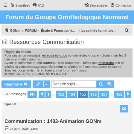
Smartfeed
FAQ
S’enregistrer
Connexion
Forum du Groupe Ornithologique Normand
R
GONm
FORUM
Étude & Protection des Oiseaux et de leurs milieux en Normandie
Le coin de l'ornithologue : observations, études & enquêtes
e
Fil Ressources Communication
c
Règles du forum
h
Pour poster un message,
enregistrez-vous
ou connectez-vous en cliquant sur les 3
e
barres en haut à gauche.
Avant de commencer tout
nouveau
fil de discussion : faîtes une
recherche
afin de
r
vérifier si votre message peut
répondre
ou s'intégrer à une discussion existante.
Tous les documents mis en ligne sur ce forum sont sous
c
licence CREATIVE COMMONS
BY-NC-SA
.
h
Rechercher
Recherche 
Répondre
e
1
153
154
155
156
157
162
Page
155
Précédente
sur
162
S
1611 messages
…
…
r
pgachet
Communication : 1483-Animation GONm
M
25 janv. 2026, 13:08
e