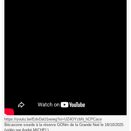
https://youtu.be/EdvDaU1woeg?si=UZ4OYzbN_hCPCace
Bécassine sourde à la réserve GONm de la Grande Noë le 18/10/2025
(vidéo par André MICHEL)