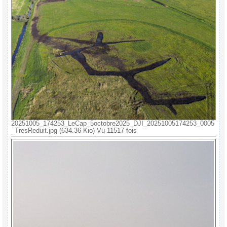
20251005_174253_LeCap_5octobre2025_DJI_20251005174253_0005
_TresReduit.jpg (634.36 Kio) Vu 11517 fois