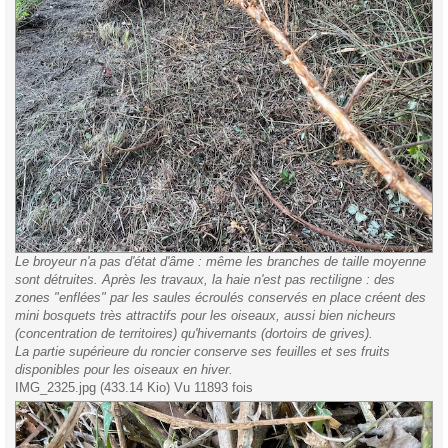
Le broyeur n'a pas d'état d'âme : même les branches de taille moyenne
sont détruites. Après les travaux, la haie n'est pas rectiligne : des
zones "enflées" par les saules écroulés conservés en place créent des
mini bosquets très attractifs pour les oiseaux, aussi bien nicheurs
(concentration de territoires) qu'hivernants (dortoirs de grives).
La partie supérieure du roncier conserve ses feuilles et ses fruits
disponibles pour les oiseaux en hiver.
IMG_2325.jpg (433.14 Kio) Vu 11893 fois