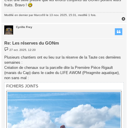
fruits. Bravo !
Modifié en dernier par
Marco69
le 13 nov. 2025, 15:31, modifié 1 fois.
Cyrille Frey
t
Re: Les réserves du GONm
M
27 oct. 2025, 12:20
e
s
Plusieurs chantiers ont eu lieu sur la réserve de la Taute ces dernières
s
semaines :
a
g
Création de chenaux sur la parcelle dite la Première Pièce Rigault
e
(marais du Cap) dans le cadre du LIFE AWOM (Phragmite aquatique),
non sans mal :
FICHIERS JOINTS