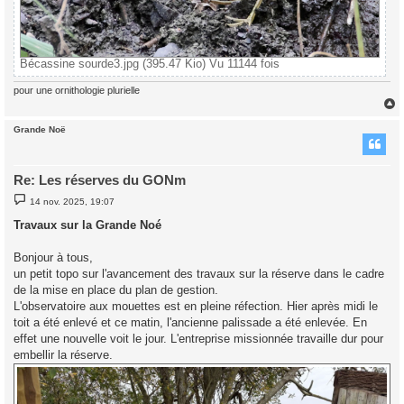
Bécassine sourde3.jpg (395.47 Kio) Vu 11144 fois
pour une ornithologie plurielle
Grande Noë
t
Re: Les réserves du GONm
M
14 nov. 2025, 19:07
e
s
Travaux sur la Grande Noé
s
a
g
Bonjour à tous,
e
un petit topo sur l'avancement des travaux sur la réserve dans le cadre
de la mise en place du plan de gestion.
L'observatoire aux mouettes est en pleine réfection. Hier après midi le
toit a été enlevé et ce matin, l'ancienne palissade a été enlevée. En
effet une nouvelle voit le jour. L'entreprise missionnée travaille dur pour
embellir la réserve.