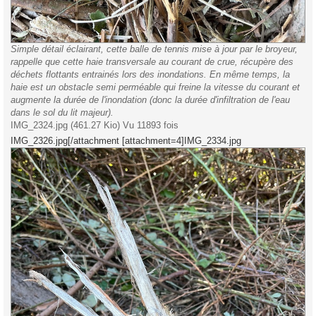
Simple détail éclairant, cette balle de tennis mise à jour par le broyeur,
rappelle que cette haie transversale au courant de crue, récupère des
déchets flottants entrainés lors des inondations. En même temps, la
haie est un obstacle semi perméable qui freine la vitesse du courant et
augmente la durée de l'inondation (donc la durée d'infiltration de l'eau
dans le sol du lit majeur).
IMG_2324.jpg (461.27 Kio) Vu 11893 fois
IMG_2326.jpg[/attachment [attachment=4]IMG_2334.jpg