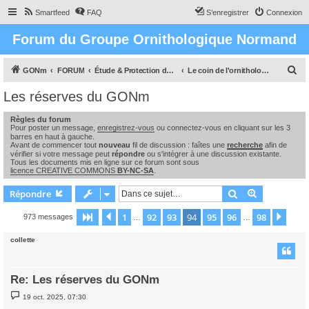
Smartfeed
FAQ
S’enregistrer
Connexion
Forum du Groupe Ornithologique Normand
R
GONm
FORUM
Étude & Protection des Oiseaux et de leurs milieux en Normandie
Le coin de l'ornithologue : observations, études & enquêtes
e
Les réserves du GONm
c
Règles du forum
h
Pour poster un message,
enregistrez-vous
ou connectez-vous en cliquant sur les 3
e
barres en haut à gauche.
Avant de commencer tout
nouveau
fil de discussion : faîtes une
recherche
afin de
r
vérifier si votre message peut
répondre
ou s'intégrer à une discussion existante.
Tous les documents mis en ligne sur ce forum sont sous
c
licence CREATIVE COMMONS
BY-NC-SA
.
h
Rechercher
Recherche 
Répondre
e
1
92
93
94
95
96
98
Page
94
Précédente
sur
98
Suiv
973 messages
…
…
r
collette
Re: Les réserves du GONm
M
19 oct. 2025, 07:30
e