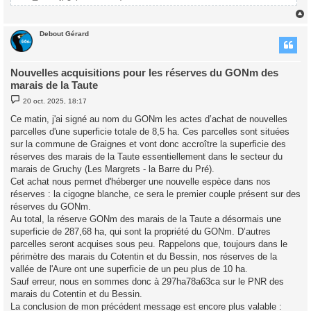
Debout Gérard
t
Nouvelles acquisitions pour les réserves du GONm des
marais de la Taute
M
20 oct. 2025, 18:17
e
s
Ce matin, j'ai signé au nom du GONm les actes d’achat de nouvelles
s
parcelles d'une superficie totale de 8,5 ha. Ces parcelles sont situées
a
g
sur la commune de Graignes et vont donc accroître la superficie des
e
réserves des marais de la Taute essentiellement dans le secteur du
marais de Gruchy (Les Margrets - la Barre du Pré).
Cet achat nous permet d'héberger une nouvelle espèce dans nos
réserves : la cigogne blanche, ce sera le premier couple présent sur des
réserves du GONm.
Au total, la réserve GONm des marais de la Taute a désormais une
superficie de 287,68 ha, qui sont la propriété du GONm. D’autres
parcelles seront acquises sous peu. Rappelons que, toujours dans le
périmètre des marais du Cotentin et du Bessin, nos réserves de la
vallée de l'Aure ont une superficie de un peu plus de 10 ha.
Sauf erreur, nous en sommes donc à 297ha78a63ca sur le PNR des
marais du Cotentin et du Bessin.
La conclusion de mon précédent message est encore plus valable :