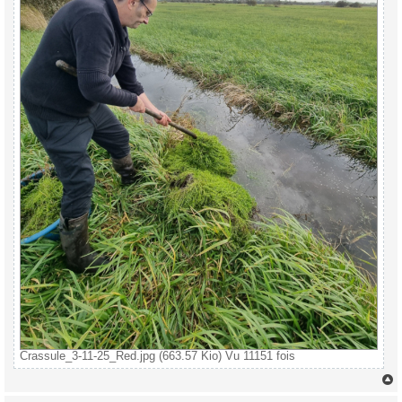
Crassule_3-11-25_Red.jpg (663.57 Kio) Vu 11151 fois