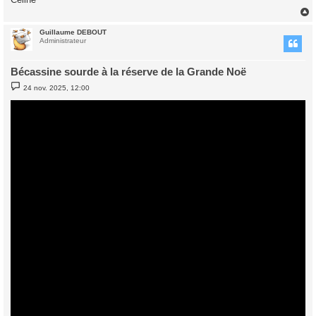
Guillaume DEBOUT
t
Administrateur
Bécassine sourde à la réserve de la Grande Noë
M
24 nov. 2025, 12:00
e
s
s
a
g
e