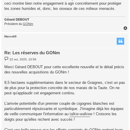
ceci montre bien notre engagement à agir concrètement pour protéger
les zones humides et, donc, les oiseaux de ces milieux menacés.
Gérard DEBOUT
Président du
GONm
Marco69
t
Re: Les réserves du GONm
M
22 oct. 2025, 10:56
e
s
Merci Gérard DEBOUT pour cette excellente nouvelle et le détail précis
s
des nouvelles acquisitions du GONm !
a
g
e
8,5 hectares supplémentaires dans le secteur de Graignes, c'est un pas
de plus pour la protection concrète de nos marais de la Taute. On ne
peut qu'applaudir cet engagement continu.
L'arrivée potentielle d'un premier couple de cigognes blanches est
particulièrement réjouissante et symbolique. J'imagine déjà les équipes
de veille communiquer l'information au
talkie-walkie
e ! Croisons les
doigts pour qu'elles nichent avec succès !
C'est une belle preuve que les efforts conjoints du GONm portent leurs