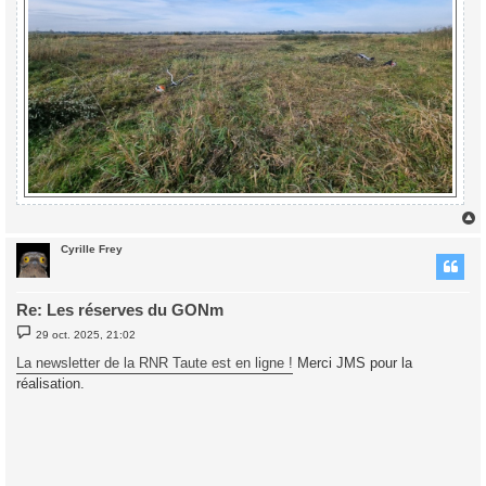
Cyrille Frey
t
Re: Les réserves du GONm
M
29 oct. 2025, 21:02
e
s
La newsletter de la RNR Taute est en ligne !
Merci JMS pour la
s
réalisation.
a
g
e