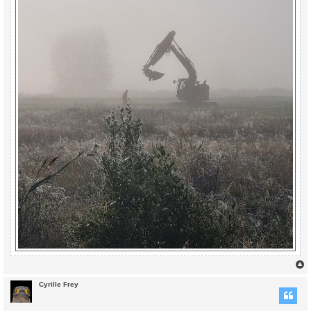
Cyrille Frey
t