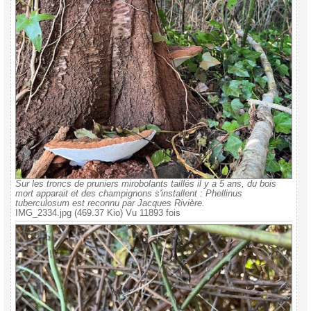
Sur les troncs de pruniers mirobolants taillés il y a 5 ans, du bois
mort apparait et des champignons s'installent : Phellinus
tuberculosum est reconnu par Jacques Rivière.
IMG_2334.jpg (469.37 Kio) Vu 11893 fois