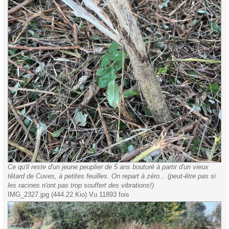
Ce qu'il reste d'un jeune peuplier de 5 ans bouturé à partir d'un vieux
têtard de Cuves, à petites feuilles. On repart à zéro... (peut-être pas si
les racines n'ont pas trop souffert des vibrations!)
IMG_2327.jpg (444.22 Kio) Vu 11893 fois