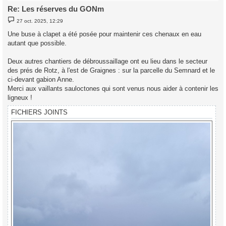
Re: Les réserves du GONm
M
27 oct. 2025, 12:29
e
s
Une buse à clapet a été posée pour maintenir ces chenaux en eau
s
autant que possible.
a
g
e
Deux autres chantiers de débroussaillage ont eu lieu dans le secteur
des prés de Rotz, à l'est de Graignes : sur la parcelle du Semnard et le
ci-devant gabion Anne.
Merci aux vaillants sauloctones qui sont venus nous aider à contenir les
ligneux !
FICHIERS JOINTS