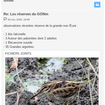
GERARD
t
Re: Les réserves du GONm
M
03 nov. 2025, 19:55
e
s
observations récentes réserve de la grande noe /Eure :
s
a
g
- 1 ibis falcinelle
e
- 3 Autour des palombes dont 2 adultes
- 1 Bécassine sourde
- 35 Grandes aigrettes.
FICHIERS JOINTS