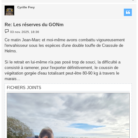
Cyrille Frey
t
Re: Les réserves du GONm
M
03 nov. 2025, 18:36
e
s
Ce matin Jean-Marc et moi-même avons combattu vigoureusement
s
l'envahisseur sous les espèces d'une double touffe de Crassule de
a
g
Helms.
e
Si le retrait en lui-même n'a pas posé trop de souci, la difficulté a
consisté à ramener, pour l'exporter définitivement, le coussin de
végétation gorgée d'eau totalisant peut-être 80-90 kg à travers le
marais...
FICHIERS JOINTS