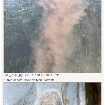
IMG_2642.jpg (138.14 Kio) Vu 10637 fois
Autres dépôts (boite de bière flottante..)