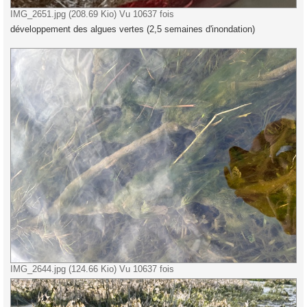
IMG_2651.jpg (208.69 Kio) Vu 10637 fois
développement des algues vertes (2,5 semaines d'inondation)
IMG_2644.jpg (124.66 Kio) Vu 10637 fois