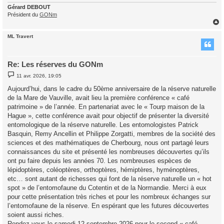
Gérard DEBOUT
Président du
GONm
ML Travert
t
Re: Les réserves du GONm
M
11 avr. 2026, 19:05
e
s
Aujourd’hui, dans le cadre du 50ème anniversaire de la réserve naturelle
s
de la Mare de Vauville, avait lieu la première conférence « café
a
g
patrimoine » de l’année. En partenariat avec le « Tourp maison de la
e
Hague », cette conférence avait pour objectif de présenter la diversité
entomologique de la réserve naturelle. Les entomologistes Patrick
Basquin, Remy Ancellin et Philippe Zorgatti, membres de la société des
sciences et des mathématiques de Cherbourg, nous ont partagé leurs
connaissances du site et présenté les nombreuses découvertes qu’ils
ont pu faire depuis les années 70. Les nombreuses espèces de
lépidoptères, coléoptères, orthoptères, hémiptères, hyménoptères,
etc… sont autant de richesses qui font de la réserve naturelle un « hot
spot » de l’entomofaune du Cotentin et de la Normandie. Merci à eux
pour cette présentation très riches et pour les nombreux échanges sur
l’entomofaune de la réserve. En espérant que les futures découvertes
soient aussi riches.
Rendez-vous le samedi 12 septembre 2026 pour le second « café