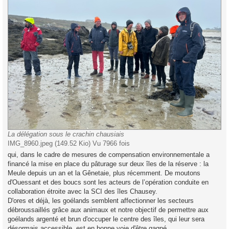
La délégation sous le crachin chausiais
IMG_8960.jpeg (149.52 Kio) Vu 7966 fois
qui, dans le cadre de mesures de compensation environnementale a
financé la mise en place du pâturage sur deux îles de la réserve : la
Meule depuis un an et la Gênetaie, plus récemment. De moutons
d'Ouessant et des boucs sont les acteurs de l’opération conduite en
collaboration étroite avec la SCI des îles Chausey.
D'ores et déjà, les goélands semblent affectionner les secteurs
débroussaillés grâce aux animaux et notre objectif de permettre aux
goélands argenté et brun d'occuper le centre des îles, qui leur sera
désormais accessible, est en bonne voie d'être gagné.