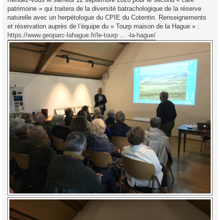
patrimoine » qui traitera de la diversité batrachologique de la réserve
naturelle avec un herpétologue du CPIE du Cotentin. Renseignements
et réservation auprès de l’équipe du « Tourp maison de la Hague » :
https://www.geoparc-lahague.fr/le-tourp ... -la-hague/