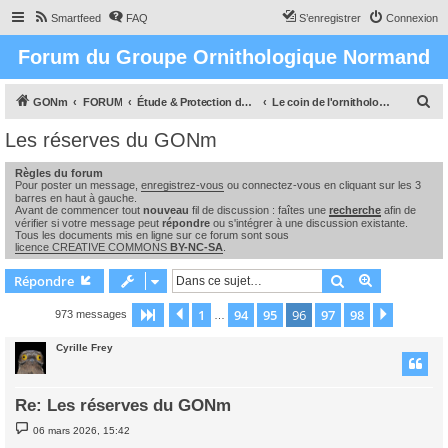
Smartfeed
FAQ
S’enregistrer
Connexion
Forum du Groupe Ornithologique Normand
R
GONm
FORUM
Étude & Protection des Oiseaux et de leurs milieux en Normandie
Le coin de l'ornithologue : observations, études & enquêtes
e
Les réserves du GONm
c
Règles du forum
h
Pour poster un message,
enregistrez-vous
ou connectez-vous en cliquant sur les 3
e
barres en haut à gauche.
Avant de commencer tout
nouveau
fil de discussion : faîtes une
recherche
afin de
r
vérifier si votre message peut
répondre
ou s'intégrer à une discussion existante.
Tous les documents mis en ligne sur ce forum sont sous
c
licence CREATIVE COMMONS
BY-NC-SA
.
h
Rechercher
Recherche 
Répondre
e
1
94
95
96
97
98
Page
96
Précédente
sur
98
Suivant
973 messages
…
r
Cyrille Frey
Re: Les réserves du GONm
M
06 mars 2026, 15:42
e