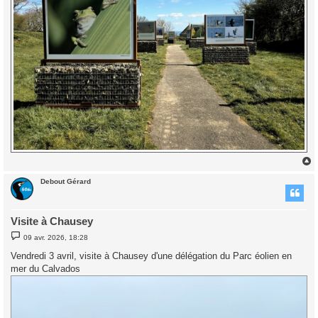
Debout Gérard
t
Visite à Chausey
M
09 avr. 2026, 18:28
e
s
Vendredi 3 avril, visite à Chausey d'une délégation du Parc éolien en
s
mer du Calvados
a
g
e