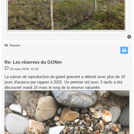
ML Travert
t
Re: Les réserves du GONm
M
26 mars 2026, 11:26
e
s
La saison de reproduction du grand gravelot a débuté avec plus de 10
s
jours d'avance par rapport à 2025. Un premier nid avec 3 œufs a été
a
g
découvert mardi 24 mars le long de la réserve naturelle.
e