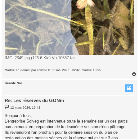
IMG_2649.jpg (126.6 Kio) Vu 10637 fois
Modifié en dernier par
collette
le 22 mai 2026, 15:32, modifié 1 fois.
Grande Noë
t
Re: Les réserves du GONm
M
12 mars 2026, 19:42
e
s
Bonjour à tous,
s
L'entreprise Solveg est intervenue toute la semaine sur un des parcs
a
g
aux animaux en préparation de la deuxième session d'éco pâturage.
e
Ils reviendront l'an prochain pour la dernière session du plan de
restauration des prairies sèches de la réserve qui est sur 3 ans.