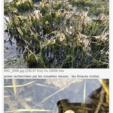
IMG_2656.jpg (236.67 Kio) Vu 10636 fois
proies recherchées par les mouettes rieuses : les limaces mortes