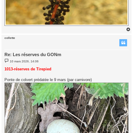
collette
t
Re: Les réserves du GONm
M
10 mars 2026, 14:06
e
s
1013-réserves de Tirepied
s
a
g
Ponte de colvert prédatée le 9 mars (par carnivore)
e