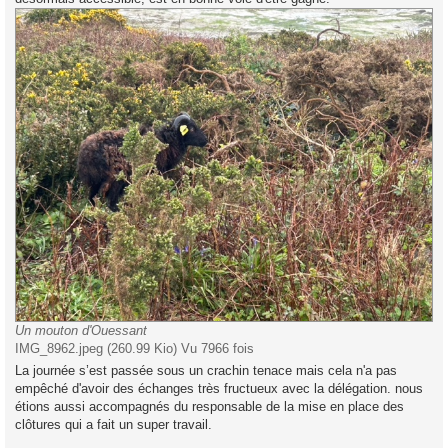
Un mouton d'Ouessant
IMG_8962.jpeg (260.99 Kio) Vu 7966 fois
La journée s’est passée sous un crachin tenace mais cela n'a pas
empêché d'avoir des échanges très fructueux avec la délégation. nous
étions aussi accompagnés du responsable de la mise en place des
clôtures qui a fait un super travail.