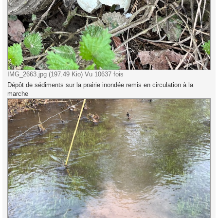
IMG_2663.jpg (197.49 Kio) Vu 10637 fois
Dépôt de sédiments sur la prairie inondée remis en circulation à la
marche