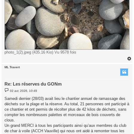
photo_1(2).jpeg (435.16 Kio) Vu 9578 fois
ML Travert
t
Re: Les réserves du GONm
M
02 avr. 2026, 10:49
e
s
Samedi dernier (28/03) avait lieu le chantier annuel de ramassage des
s
déchets sur la plage et la réserve. Au total, 21 personnes ont participé à
a
g
ce chantier et ont permis de récolter plus de 42 kilos de déchets, sans
e
compter les nombreuses palettes et morceaux de bois couverts de
clous.
Un grand MERCI à tous les participants ainsi qu’aux membres du club
de char à voile (ACCH Vauville) qui nous ont aidé à remonter tous les