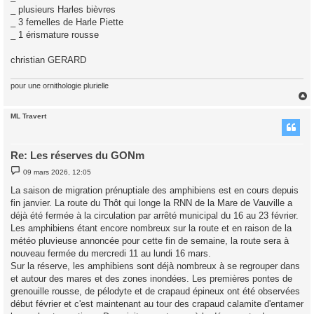
_ plusieurs Harles bièvres
_ 3 femelles de Harle Piette
_ 1 érismature rousse
christian GERARD
pour une ornithologie plurielle
ML Travert
t
Re: Les réserves du GONm
M
09 mars 2026, 12:05
e
s
La saison de migration prénuptiale des amphibiens est en cours depuis
s
fin janvier. La route du Thôt qui longe la RNN de la Mare de Vauville a
a
g
déjà été fermée à la circulation par arrêté municipal du 16 au 23 février.
e
Les amphibiens étant encore nombreux sur la route et en raison de la
météo pluvieuse annoncée pour cette fin de semaine, la route sera à
nouveau fermée du mercredi 11 au lundi 16 mars.
Sur la réserve, les amphibiens sont déjà nombreux à se regrouper dans
et autour des mares et des zones inondées. Les premières pontes de
grenouille rousse, de pélodyte et de crapaud épineux ont été observées
début février et c'est maintenant au tour des crapaud calamite d'entamer