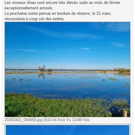
s
Les niveaux d'eau sont encore très élevés suite au mois de février
s
exceptionnellement arrosés.
a
g
La prochaine sortie prévue en bordure de réserve, le 21 mars,
e
nécessitera à coup sûr des bottes.
20260302_094959.jpg (610.64 Kio) Vu 11449 fois