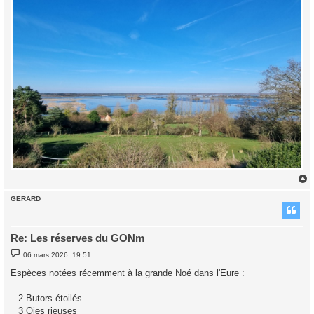
GERARD
t
Re: Les réserves du GONm
M
06 mars 2026, 19:51
e
s
Espèces notées récemment à la grande Noé dans l'Eure :
s
a
g
_ 2 Butors étoilés
e
_ 3 Oies rieuses