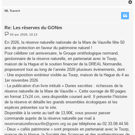
ML Travert
t
Re: Les réserves du GONm
M
03 avr. 2026, 10:13
e
s
En 2026, la réserve naturelle nationale de la Mare de Vauville fête 50
s
ans de protection en faveur du patrimoine naturel !
a
g
Pour célébrer cet anniversaire, le Groupe ornithologique normand,
e
gestionnaire de la réserve naturelle, en partenariat avec le Tourp,
maison de la Hague et le soutien financier de la DREAL Normandie,
proposeront tout au long de l’année 2026 plusieurs évènements, dont :
- Une exposition extérieur visible au Tourp, maison de la Hague du 4 au
1er novembre 2026
- La publication d’un livre intitulé « Dunes secrètes : richesses de la
réserve naturelle de la Mare de Vauville ». Cette ouvrage de 80 pages
en format 17x24 cm, sera disponible courant avril. Il présente l’histoire
de la réserve et détaille les grands ensembles écologiques et les
espèces présentes sur le site.
Disponible à la vente au tarif de 13,90€, vous pouvez passer
commande auprès de la réserve naturelle par mail à
reservenaturellevauville@gonm.org
ou par téléphone au 02.33.08.44.56
- Deux « cafés patrimoine » sont proposés en partenariat avec le Tourp,
maison de la Hague, la Société des Sciences et des mathématiques de