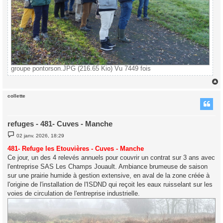
groupe pontorson.JPG (216.65 Kio) Vu 7449 fois
collette
t
refuges - 481- Cuves - Manche
M
02 janv. 2026, 18:29
e
s
481- Refuge les Etouvières - Cuves - Manche
s
Ce jour, un des 4 relevés annuels pour couvrir un contrat sur 3 ans avec
a
g
l'entreprise SAS Les Champs Jouault. Ambiance brumeuse de saison
e
sur une prairie humide à gestion extensive, en aval de la zone créée à
l'origine de l'installation de l'ISDND qui reçoit les eaux ruisselant sur les
voies de circulation de l'entreprise industrielle.