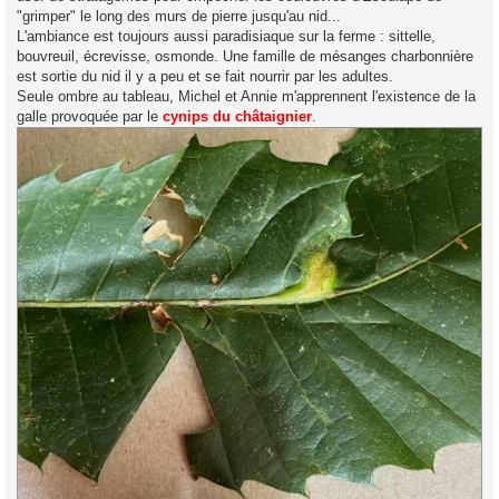
"grimper" le long des murs de pierre jusqu'au nid...
L'ambiance est toujours aussi paradisiaque sur la ferme : sittelle,
bouvreuil, écrevisse, osmonde. Une famille de mésanges charbonnière
est sortie du nid il y a peu et se fait nourrir par les adultes.
Seule ombre au tableau, Michel et Annie m'apprennent l'existence de la
galle provoquée par le
cynips du châtaignier
.