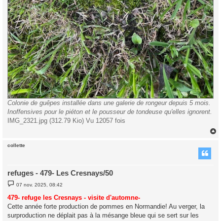
Colonie de guêpes installée dans une galerie de rongeur depuis 5 mois.
Inoffensives pour le piéton et le pousseur de tondeuse qu'elles ignorent.
IMG_2321.jpg (312.79 Kio) Vu 12057 fois
collette
t
refuges - 479- Les Cresnays/50
M
07 nov. 2025, 08:42
e
s
479- refuge les Cresnays - visite d'automne-
s
Cette année forte production de pommes en Normandie! Au verger, la
a
g
surproduction ne déplait pas à la mésange bleue qui se sert sur les
e