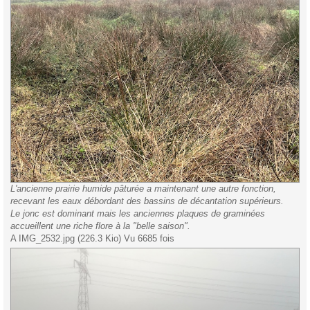
L'ancienne prairie humide pâturée a maintenant une autre fonction,
recevant les eaux débordant des bassins de décantation supérieurs.
Le jonc est dominant mais les anciennes plaques de graminées
accueillent une riche flore à la "belle saison".
A IMG_2532.jpg (226.3 Kio) Vu 6685 fois