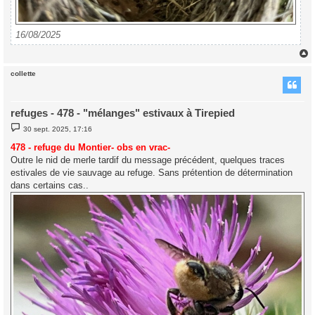
16/08/2025
collette
t
refuges - 478 - "mélanges" estivaux à Tirepied
M
30 sept. 2025, 17:16
e
s
478 - refuge du Montier- obs en vrac-
s
Outre le nid de merle tardif du message précédent, quelques traces
a
g
estivales de vie sauvage au refuge. Sans prétention de détermination
e
dans certains cas..