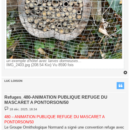
un exemple d'hôtel avec larves dormeuses...
IMG_2403.jpg (208.54 Kio) Vu 8590 fois
LUC LOISON
t
Refuges_480-ANIMATION PUBLIQUE REFUGE DU
MASCARET A PONTORSON/50
M
18 déc. 2025, 18:34
e
s
480 – ANIMATION PUBLIQUE REFUGE DU MASCARET A
s
PONTORSON/50
a
g
Le Groupe Ornithologique Normand a signé une convention refuge avec
e