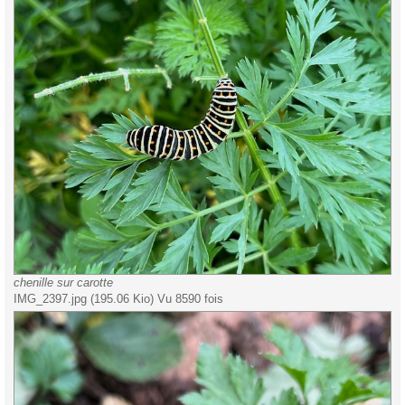
chenille sur carotte
IMG_2397.jpg (195.06 Kio) Vu 8590 fois