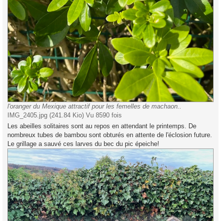
l'oranger du Mexique attractif pour les femelles de machaon..
IMG_2405.jpg (241.84 Kio) Vu 8590 fois
Les abeilles solitaires sont au repos en attendant le printemps. De
nombreux tubes de bambou sont obturés en attente de l'éclosion future.
Le grillage a sauvé ces larves du bec du pic épeiche!