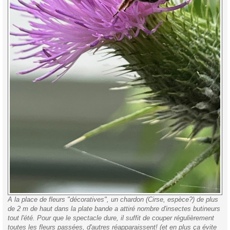
A la place de fleurs "décoratives", un chardon (Cirse, espèce?) de plus
de 2 m de haut dans la plate bande a attiré nombre d'insectes butineurs
tout l'été. Pour que le spectacle dure, il suffit de couper régulièrement
toutes les fleurs passées, d'autres réapparaissent! (et en plus ça évite