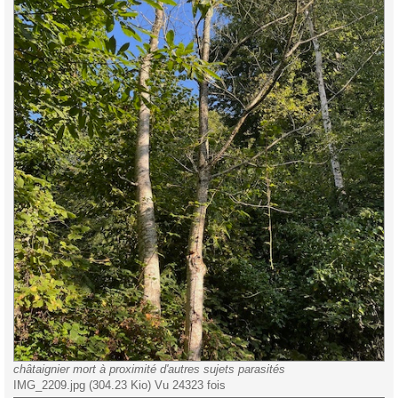
châtaignier mort à proximité d'autres sujets parasités
IMG_2209.jpg (304.23 Kio) Vu 24323 fois