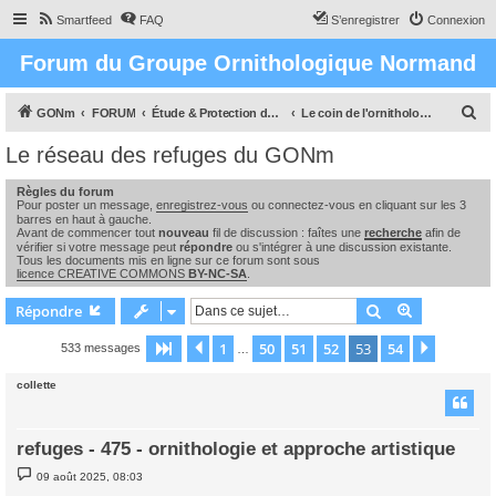
Smartfeed
FAQ
S’enregistrer
Connexion
Forum du Groupe Ornithologique Normand
R
GONm
FORUM
Étude & Protection des Oiseaux et de leurs milieux en Normandie
Le coin de l'ornithologue : observations, études & enquêtes
e
Le réseau des refuges du GONm
c
Règles du forum
h
Pour poster un message,
enregistrez-vous
ou connectez-vous en cliquant sur les 3
e
barres en haut à gauche.
Avant de commencer tout
nouveau
fil de discussion : faîtes une
recherche
afin de
r
vérifier si votre message peut
répondre
ou s'intégrer à une discussion existante.
Tous les documents mis en ligne sur ce forum sont sous
c
licence CREATIVE COMMONS
BY-NC-SA
.
h
Rechercher
Recherche 
Répondre
e
1
50
51
52
53
54
Page
53
Précédente
sur
54
Suivant
533 messages
…
r
collette
refuges - 475 - ornithologie et approche artistique
M
09 août 2025, 08:03
e