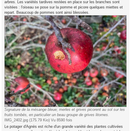
arbres. Les variétés tardives restées en place sur les branches sont
visitées : l'oiseau se pose sur la pomme et picore quelques miettes et
repart. Beaucoup de pommes sont ainsi blessées.
Signature de la mésange bleue; merles et grives picorent au sol sur les
fruits tombés, en particulier un beau groupe de grives litornes.
IMG_2402.jpg (175.79 Kio) Vu 8590 fois
Le potager d'Agnès est riche d'un grande variété des plantes cultivées