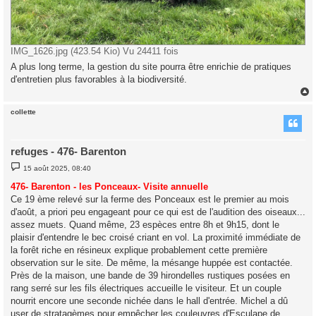
IMG_1626.jpg (423.54 Kio) Vu 24411 fois
A plus long terme, la gestion du site pourra être enrichie de pratiques
d'entretien plus favorables à la biodiversité.
collette
t
refuges - 476- Barenton
M
15 août 2025, 08:40
e
s
476- Barenton - les Ponceaux- Visite annuelle
s
Ce 19 ème relevé sur la ferme des Ponceaux est le premier au mois
a
g
d'août, a priori peu engageant pour ce qui est de l'audition des oiseaux...
e
assez muets. Quand même, 23 espèces entre 8h et 9h15, dont le
plaisir d'entendre le bec croisé criant en vol. La proximité immédiate de
la forêt riche en résineux explique probablement cette première
observation sur le site. De même, la mésange huppée est contactée.
Près de la maison, une bande de 39 hirondelles rustiques posées en
rang serré sur les fils électriques accueille le visiteur. Et un couple
nourrit encore une seconde nichée dans le hall d'entrée. Michel a dû
user de stratagèmes pour empêcher les couleuvres d'Esculape de