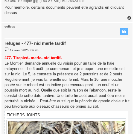
50 050 19 copie.jpg (140.87 Kio) Vu 24323 fois
Pour mémoire, certains documents peuvent être agrandis en cliquant
dessus.
collette
t
refuges - 477- nid merle tardif
M
17 août 2025, 06:40
e
s
477- Tirepied- merle- nid tardif-
s
Le Montier, demande annuelle du voisin pour un taille de la haie
a
g
mitoyenne... Le 4 août, je commence - et je stoppe : une merlette est
e
sur le nid. Le 5, je constate la présence de 2 poussins et de 2 oeufs.
Régulièrement, je vois la femelle sur le nid. Mais le 16, une mouche
posée sur le rebord est un indice peu encourageant : un oeuf et un
poussin mort au nid. Quelle que soit la raison de l'abandon, reste le
constat de cette date tardive. Une taille fin août aurait peut être moins
perturbé la nichée... Peut-être aussi que la période de grande chaleur fut
peu favorable aux oiseaux chasseurs de proies au sol.
FICHIERS JOINTS