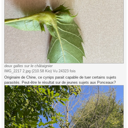
deux galles sur le châtaignier
IMG_2217 2.jpg (210.58 Kio) Vu 24323 fois
Originaire de Chine, ce cynips parait capable de tuer certains sujets
parasités. Peut-être le résultat sur de jeunes sujets aux Ponceaux?