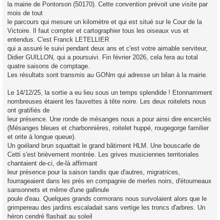
la mairie de Pontorson (50170). Cette convention prévoit une visite par
mois de tout
le parcours qui mesure un kilomètre et qui est situé sur le Cour de la
Victoire. Il faut compter et cartographier tous les oiseaux vus et
entendus. C'est Franck LETELLIER
qui a assuré le suivi pendant deux ans et c'est votre aimable serviteur,
Didier GUILLON, qui a poursuivi. Fin février 2026, cela fera au total
quatre saisons de comptage.
Les résultats sont transmis au GONm qui adresse un bilan à la mairie.
Le 14/12/25, la sortie a eu lieu sous un temps splendide ! Etonnamment
nombreuses étaient les fauvettes à tête noire. Les deux roitelets nous
ont gratifiés de
leur présence. Une ronde de mésanges nous a pour ainsi dire encerclés
(Mésanges bleues et charbonnières, roitelet huppé, rougegorge familier
et orite à longue queue).
Un goéland brun squattait le grand bâtiment HLM. Une bouscarle de
Cetti s'est brièvement montrée. Les grives musiciennes territoriales
chantaient de-ci, de-là affirmant
leur présence pour la saison tandis que d'autres, migratrices,
fourrageaient dans les prés en compagnie de merles noirs, d'étourneaux
sansonnets et même d'une gallinule
poule d'eau. Quelques grands cormorans nous survolaient alors que le
grimpereau des jardins escaladait sans vertige les troncs d'arbres. Un
héron cendré flashait au soleil