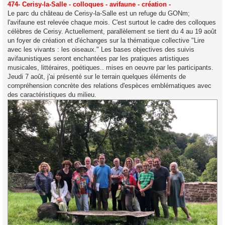
s
474- Cerisy-la-Salle - colloques - avifaune - création -
s
Le parc du château de Cerisy-la-Salle est un refuge du GONm;
a
g
l'avifaune est relevée chaque mois. C'est surtout le cadre des colloques
e
célèbres de Cerisy. Actuellement, parallèlement se tient du 4 au 19 août
un foyer de création et d'échanges sur la thématique collective "Lire
avec les vivants : les oiseaux." Les bases objectives des suivis
avifaunistiques seront enchantées par les pratiques artistiques
musicales, littéraires, poétiques.. mises en oeuvre par les participants.
Jeudi 7 août, j'ai présenté sur le terrain quelques éléments de
compréhension concrète des relations d'espèces emblématiques avec
des caractéristiques du milieu.