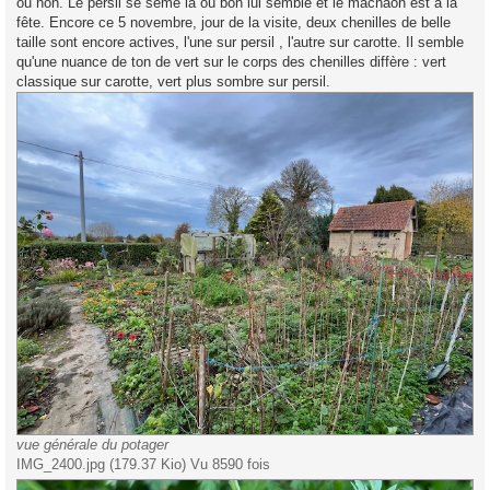
ou non. Le persil se sème là où bon lui semble et le machaon est à la
fête. Encore ce 5 novembre, jour de la visite, deux chenilles de belle
taille sont encore actives, l'une sur persil , l'autre sur carotte. Il semble
qu'une nuance de ton de vert sur le corps des chenilles diffère : vert
classique sur carotte, vert plus sombre sur persil.
vue générale du potager
IMG_2400.jpg (179.37 Kio) Vu 8590 fois