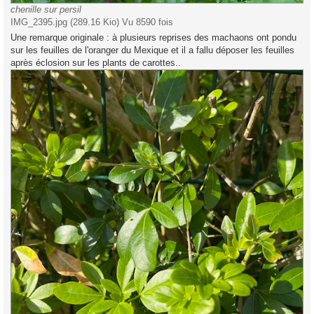
chenille sur persil
IMG_2395.jpg (289.16 Kio) Vu 8590 fois
Une remarque originale : à plusieurs reprises des machaons ont pondu
sur les feuilles de l'oranger du Mexique et il a fallu déposer les feuilles
après éclosion sur les plants de carottes..