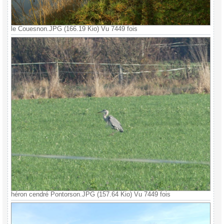
le Couesnon.JPG (166.19 Kio) Vu 7449 fois
héron cendré Pontorson.JPG (157.64 Kio) Vu 7449 fois