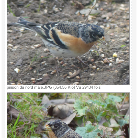
pinson du nord mâle.JPG (354.56 Kio) Vu 29404 fois