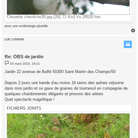
Chouette chevêche30.jpg (282.71 Kio) Vu 28520 fois
pour une ornithologie plurielle
LUC LOISON
t
Re: OBS de jardin
M
04 mars 2024, 19:21
e
s
Jardin 22 avenue de Baffé 50300 Saint Martin des Champs/50
s
a
g
Depuis 2 jours une bande d'au moins 16 tarins des aulnes séjourne
e
dans mon jardin et se gave de graines de tournesol en compagnie de
quelques chardonnerets élégants et pinsons des arbres.
Quel spectacle magnifique !
FICHIERS JOINTS