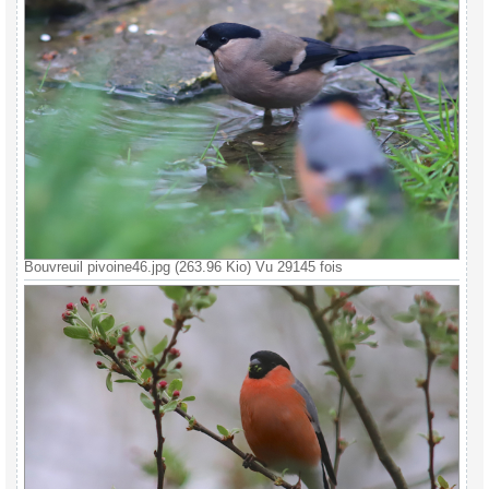
Bouvreuil pivoine46.jpg (263.96 Kio) Vu 29145 fois