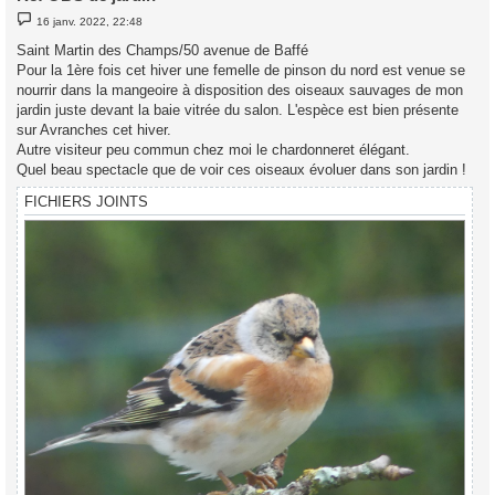
M
16 janv. 2022, 22:48
e
s
Saint Martin des Champs/50 avenue de Baffé
s
Pour la 1ère fois cet hiver une femelle de pinson du nord est venue se
a
g
nourrir dans la mangeoire à disposition des oiseaux sauvages de mon
e
jardin juste devant la baie vitrée du salon. L'espèce est bien présente
sur Avranches cet hiver.
Autre visiteur peu commun chez moi le chardonneret élégant.
Quel beau spectacle que de voir ces oiseaux évoluer dans son jardin !
FICHIERS JOINTS