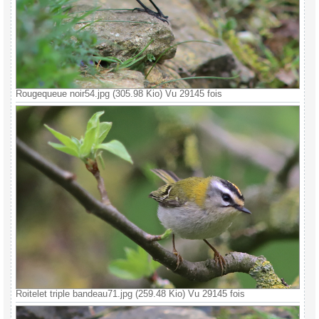
Rougequeue noir54.jpg (305.98 Kio) Vu 29145 fois
Roitelet triple bandeau71.jpg (259.48 Kio) Vu 29145 fois