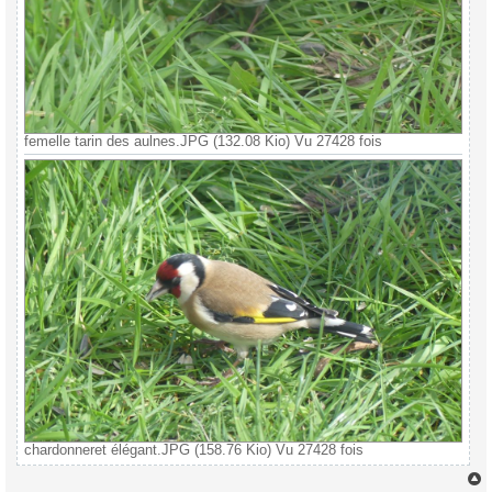
femelle tarin des aulnes.JPG (132.08 Kio) Vu 27428 fois
chardonneret élégant.JPG (158.76 Kio) Vu 27428 fois