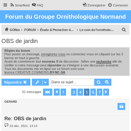
Smartfeed
FAQ
S’enregistrer
Connexion
Forum du Groupe Ornithologique Normand
R
GONm
FORUM
Étude & Protection des Oiseaux et de leurs milieux en Normandie
Le coin de l'ornithologue : observations, études & enquêtes
e
OBS de jardin
c
Règles du forum
h
Pour poster un message,
enregistrez-vous
ou connectez-vous en cliquant sur les 3
e
barres en haut à gauche.
Avant de commencer tout
nouveau
fil de discussion : faîtes une
recherche
afin de
r
vérifier si votre message peut
répondre
ou s'intégrer à une discussion existante.
Tous les documents mis en ligne sur ce forum sont sous
c
licence CREATIVE COMMONS
BY-NC-SA
.
h
Rechercher
Recherche 
Répondre
e
1
3
4
5
6
7
Page
5
Précédente
sur
7
Suivante
61 messages
…
r
GERARD
Re: OBS de jardin
M
23 déc. 2021, 13:13
e