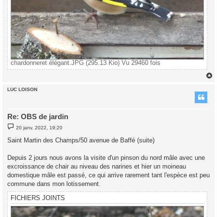
chardonneret élégant.JPG (295.13 Kio) Vu 29460 fois
LUC LOISON
t
Re: OBS de jardin
M
20 janv. 2022, 19:20
e
s
Saint Martin des Champs/50 avenue de Baffé (suite)
s
a
g
Depuis 2 jours nous avons la visite d'un pinson du nord mâle avec une
e
excroissance de chair au niveau des narines et hier un moineau
domestique mâle est passé, ce qui arrive rarement tant l'espèce est peu
commune dans mon lotissement.
FICHIERS JOINTS