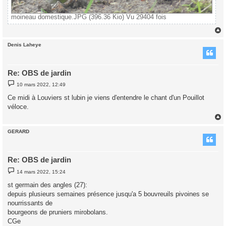
moineau domestique.JPG (396.36 Kio) Vu 29404 fois
Denis Laheye
t
Re: OBS de jardin
M
10 mars 2022, 12:49
e
s
Ce midi à Louviers st lubin je viens d'entendre le chant d'un Pouillot
s
véloce.
a
g
e
GERARD
t
Re: OBS de jardin
M
14 mars 2022, 15:24
e
s
st germain des angles (27):
s
depuis plusieurs semaines présence jusqu'a 5 bouvreuils pivoines se
a
g
nourrissants de
e
bourgeons de pruniers mirobolans.
CGe