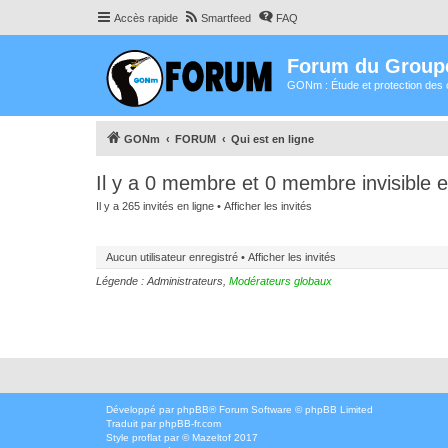
Accès rapide
Smartfeed
FAQ
Forum du Group
GONm : Étude et protection des 
GONm
FORUM
Qui est en ligne
Il y a 0 membre et 0 membre invisible e
Il y a 265 invités en ligne •
Afficher les invités
Aucun utilisateur enregistré •
Afficher les invités
Légende :
Administrateurs
,
Modérateurs globaux
Développé par
phpBB
® Forum Software © phpBB Limited
Traduit par
phpBB-fr.com
Style
proflat
par ©
Mazeltof
2017