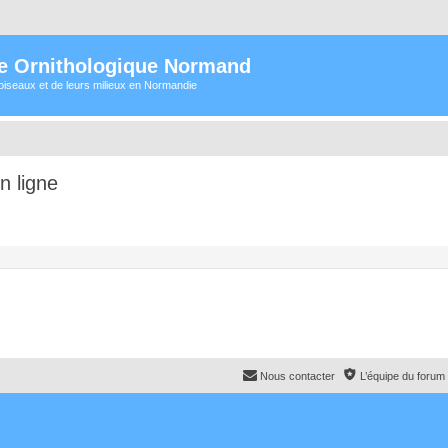
e Ornithologique Normand
oiseaux et de leurs milieux en Normandie
n ligne
Nous contacter
L’équipe du forum