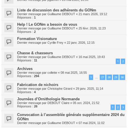
Liste de discussion des adhérents du GONm
Dernier message par
Guillaume DEBOUT
«
21 mars 2026, 19:12
Réponses :
1
Help ! Le GONm a besoin de vous
Dernier message par
Guillaume DEBOUT
«
25 févr. 2026, 11:23
Réponses :
2
Formation Visionature
Dernier message par
Cyrille Frey
«
22 janv. 2026, 12:15
Chasse & chasseurs
Dernier message par
Guillaume DEBOUT
«
16 mai 2025, 19:43
Réponses :
11
1
2
Archives
Dernier message par
collette
«
08 mai 2025, 16:55
Réponses :
294
1
27
28
29
30
…
Fabrication de nichoirs
Dernier message par
Christophe Girard
«
29 janv. 2025, 11:14
Réponses :
4
Journées d’Ornithologie Normande
Dernier message par
DEBOUT Claire
«
05 oct. 2024, 21:52
Réponses :
26
1
2
3
Convocation à l’assemblée générale supplémentaire 2024 du
GONm
Dernier message par
Guillaume DEBOUT
«
07 mai 2024, 11:02