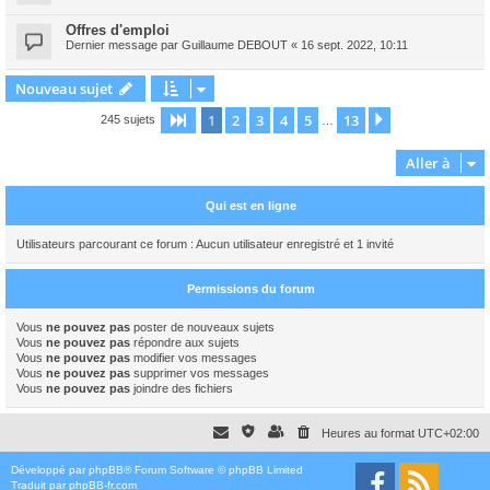
Offres d'emploi
Dernier message par
Guillaume DEBOUT
«
16 sept. 2022, 10:11
Nouveau sujet
1
2
3
4
5
13
Page
1
sur
13
Suivante
245 sujets
…
Aller à
Qui est en ligne
Utilisateurs parcourant ce forum : Aucun utilisateur enregistré et 1 invité
Permissions du forum
Vous
ne pouvez pas
poster de nouveaux sujets
Vous
ne pouvez pas
répondre aux sujets
Vous
ne pouvez pas
modifier vos messages
Vous
ne pouvez pas
supprimer vos messages
Vous
ne pouvez pas
joindre des fichiers
Heures au format
UTC+02:00
Développé par
phpBB
® Forum Software © phpBB Limited
Traduit par
phpBB-fr.com