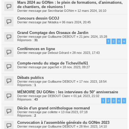
Mars 2024 au GONm : le plein de formations, d'animations,
de chantiers, de réunions !
Dernier message par
Secrétariat GONm
«
12 mars 2024, 16:10
Concours dessin GCOJ
Dernier message par
Nklatka
«
06 mars 2024, 20:45
Grand Comptage des Oiseaux de Jardin
Dernier message par
Guillaume DEBOUT
«
21 janv. 2024, 15:28
Réponses :
31
1
2
3
4
Conférences en ligne
Dernier message par
Debout Gérard
«
28 nov. 2023, 17:43
Compte-rendu du stage de Ticheville/61
Dernier message par
pgachet
«
18 nov. 2023, 09:27
Débats publics
Dernier message par
Guillaume DEBOUT
«
17 nov. 2023, 18:54
Réponses :
1
MÉMOIRE DU GONm : les interviews du 50° anniversaire
Dernier message par
DEBOUT Claire
«
01 juil. 2023, 21:02
Réponses :
43
1
2
3
4
5
Décès d'un grand ornithologue normand
Dernier message par
collette
«
13 mai 2023, 07:18
Réponses :
2
Convocation à l'assemblée générale du GONm 2023
Dernier message par
Guillaume DEBOUT
«
28 févr. 2023, 14:10