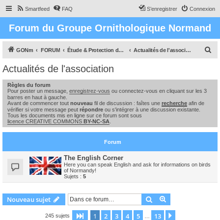
Smartfeed
FAQ
S’enregistrer
Connexion
Forum du Groupe Ornithologique Normand
R
GONm
FORUM
Étude & Protection des Oiseaux et de leurs milieux en Normandie
Actualités de l'association
e
Actualités de l'association
c
Règles du forum
h
Pour poster un message,
enregistrez-vous
ou connectez-vous en cliquant sur les 3
e
barres en haut à gauche.
Avant de commencer tout
nouveau
fil de discussion : faîtes une
recherche
afin de
r
vérifier si votre message peut
répondre
ou s'intégrer à une discussion existante.
Tous les documents mis en ligne sur ce forum sont sous
c
licence CREATIVE COMMONS
BY-NC-SA
.
h
Forum
e
r
The English Corner
Here you can speak English and ask for informations on birds
of Normandy!
Sujets :
5
Rechercher
Recherche avanc
Nouveau sujet
1
2
3
4
5
13
Page
1
sur
13
Suivante
245 sujets
…