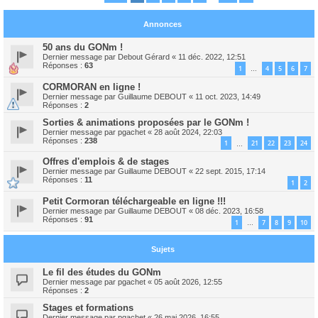
Annonces
50 ans du GONm !
Dernier message par
Debout Gérard
«
11 déc. 2022, 12:51
Réponses :
63
1
4
5
6
7
…
CORMORAN en ligne !
Dernier message par
Guillaume DEBOUT
«
11 oct. 2023, 14:49
Réponses :
2
Sorties & animations proposées par le GONm !
Dernier message par
pgachet
«
28 août 2024, 22:03
Réponses :
238
1
21
22
23
24
…
Offres d'emplois & de stages
Dernier message par
Guillaume DEBOUT
«
22 sept. 2015, 17:14
Réponses :
11
1
2
Petit Cormoran téléchargeable en ligne !!!
Dernier message par
Guillaume DEBOUT
«
08 déc. 2023, 16:58
Réponses :
91
1
7
8
9
10
…
Sujets
Le fil des études du GONm
Dernier message par
pgachet
«
05 août 2026, 12:55
Réponses :
2
Stages et formations
Dernier message par
pgachet
«
26 mai 2026, 16:55