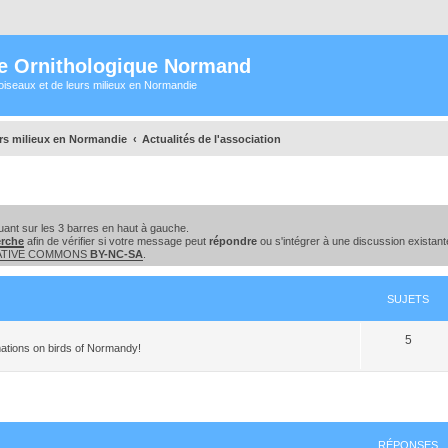
e Ornithologique Normand
oiseaux et de leurs milieux en Normandie
urs milieux en Normandie
Actualités de l'association
ant sur les 3 barres en haut à gauche.
erche
afin de vérifier si votre message peut
répondre
ou s'intégrer à une discussion existant
EATIVE COMMONS
BY-NC-SA
.
SUJETS
5
ations on birds of Normandy!
cher
cherche avancée
RÉPONSES