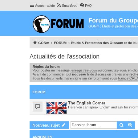
Accès rapide
Smartfeed
FAQ
Forum du Group
GONm : Étude et protection des 
GONm
FORUM
Étude & Protection des Oiseaux et de le
Actualités de l'association
Règles du forum
Pour poster un message,
enregistrez-vous
ou connectez-vous en cliqu
Avant de commencer tout
nouveau
fil de discussion : faîtes une
rech
Tous les documents mis en ligne sur ce forum sont sous
licence CR
FORUM
The English Corner
Here you can speak English and ask for inform
Recher
Re
Nouveau sujet
ANNONCES