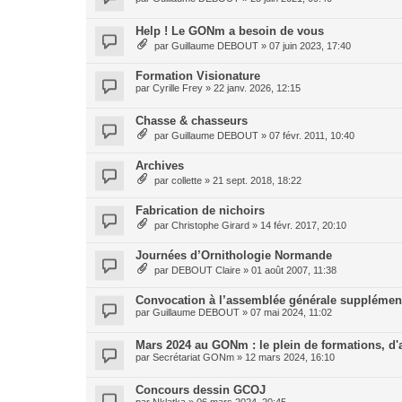
Help ! Le GONm a besoin de vous
par
Guillaume DEBOUT
»
07 juin 2023, 17:40
Formation Visionature
par
Cyrille Frey
»
22 janv. 2026, 12:15
Chasse & chasseurs
par
Guillaume DEBOUT
»
07 févr. 2011, 10:40
Archives
par
collette
»
21 sept. 2018, 18:22
Fabrication de nichoirs
par
Christophe Girard
»
14 févr. 2017, 20:10
Journées d’Ornithologie Normande
par
DEBOUT Claire
»
01 août 2007, 11:38
Convocation à l’assemblée générale suppléme
par
Guillaume DEBOUT
»
07 mai 2024, 11:02
Mars 2024 au GONm : le plein de formations, d'a
par
Secrétariat GONm
»
12 mars 2024, 16:10
Concours dessin GCOJ