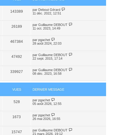
n
i
e
par
Debout Gérard
143389
r
11 déc. 2022, 12:51
m
e
s
par
Guillaume DEBOUT
26189
s
11 oct. 2023, 14:49
a
g
e
par
pgachet
467384
28 août 2024, 22:03
par
Guillaume DEBOUT
47492
22 sept. 2015, 17:14
par
Guillaume DEBOUT
339927
08 déc. 2023, 16:58
VUES
DERNIER MESSAGE
par
pgachet
528
05 août 2026, 12:55
par
pgachet
1673
26 mai 2026, 16:55
par
Guillaume DEBOUT
15747
21 mars 2026, 19:12