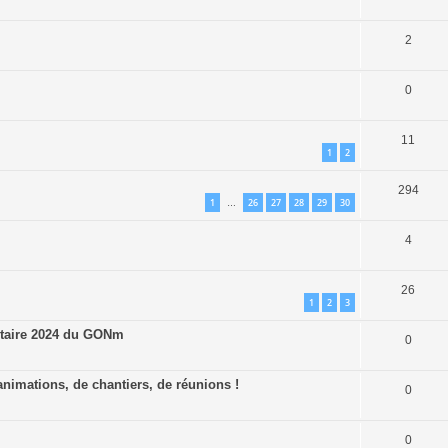
2
0
11
1
2
294
1
26
27
28
29
30
…
4
26
1
2
3
ntaire 2024 du GONm
0
nimations, de chantiers, de réunions !
0
0