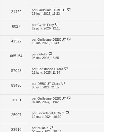
par
Guillaume DEBOUT
21429
25 févr. 2026, 11:23
par
Cyrille Frey
6027
22 janv. 2026, 12:15
par
Guillaume DEBOUT
41522
16 mai 2025, 19:43
par
collette
685154
08 mai 2025, 16:55
par
Christophe Girard
57048
29 janv. 2025, 11:14
par
DEBOUT Claire
83430
05 oct. 2024, 21:52
par
Guillaume DEBOUT
18731
07 mai 2024, 11:02
par
Secrétariat GONm
25997
12 mars 2024, 16:10
par
Nklatka
23916
06 mars 2024, 20:45