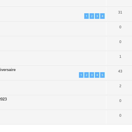
31
1
2
3
4
0
0
1
versaire
43
1
2
3
4
5
2
2023
0
0