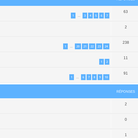
63
1
3
4
5
6
7
…
2
238
1
20
21
22
23
24
…
11
1
2
91
1
6
7
8
9
10
…
RÉPONSES
2
0
1