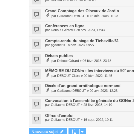
par
Nklatka
»
06 mars 2024, 20:45
Grand Comptage des Oiseaux de Jardin
par
Guillaume DEBOUT
»
15 déc. 2008, 11:28
Conférences en ligne
par
Debout Gérard
»
28 nov. 2023, 17:43
Compte-rendu du stage de Ticheville/61
par
pgachet
»
18 nov. 2023, 09:27
Débats publics
par
Debout Gérard
»
06 févr. 2018, 23:18
MÉMOIRE DU GONm : les interviews du 50° anni
par
DEBOUT Claire
»
09 févr. 2022, 11:45
Décès d'un grand ornithologue normand
par
Guillaume DEBOUT
»
09 avr. 2023, 12:23
Convocation à l'assemblée générale du GONm 
par
Guillaume DEBOUT
»
28 févr. 2023, 14:10
Offres d'emploi
par
Guillaume DEBOUT
»
16 sept. 2022, 10:11
Nouveau sujet