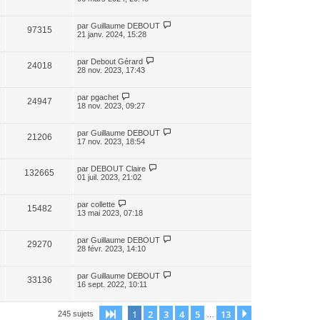
par
Guillaume DEBOUT
97315
21 janv. 2024, 15:28
par
Debout Gérard
24018
28 nov. 2023, 17:43
par
pgachet
24947
18 nov. 2023, 09:27
par
Guillaume DEBOUT
21206
17 nov. 2023, 18:54
par
DEBOUT Claire
132665
01 juil. 2023, 21:02
par
collette
15482
13 mai 2023, 07:18
par
Guillaume DEBOUT
29270
28 févr. 2023, 14:10
par
Guillaume DEBOUT
33136
16 sept. 2022, 10:11
1
2
3
4
5
13
Page
1
sur
13
Suivante
245 sujets
…