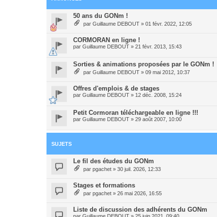
50 ans du GONm !
par
Guillaume DEBOUT
»
01 févr. 2022, 12:05
CORMORAN en ligne !
par
Guillaume DEBOUT
»
21 févr. 2013, 15:43
Sorties & animations proposées par le GONm !
par
Guillaume DEBOUT
»
09 mai 2012, 10:37
Offres d'emplois & de stages
par
Guillaume DEBOUT
»
12 déc. 2008, 15:24
Petit Cormoran téléchargeable en ligne !!!
par
Guillaume DEBOUT
»
29 août 2007, 10:00
SUJETS
Le fil des études du GONm
par
pgachet
»
30 juil. 2026, 12:33
Stages et formations
par
pgachet
»
26 mai 2026, 16:55
Liste de discussion des adhérents du GONm
par
Guillaume DEBOUT
»
25 juin 2021, 09:40