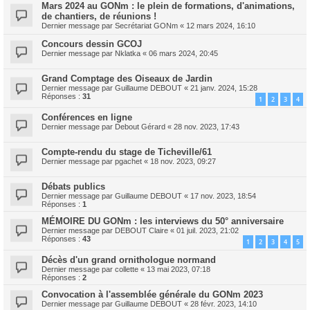
Mars 2024 au GONm : le plein de formations, d'animations,
de chantiers, de réunions !
Dernier message par
Secrétariat GONm
«
12 mars 2024, 16:10
Concours dessin GCOJ
Dernier message par
Nklatka
«
06 mars 2024, 20:45
Grand Comptage des Oiseaux de Jardin
Dernier message par
Guillaume DEBOUT
«
21 janv. 2024, 15:28
Réponses :
31
1
2
3
4
Conférences en ligne
Dernier message par
Debout Gérard
«
28 nov. 2023, 17:43
Compte-rendu du stage de Ticheville/61
Dernier message par
pgachet
«
18 nov. 2023, 09:27
Débats publics
Dernier message par
Guillaume DEBOUT
«
17 nov. 2023, 18:54
Réponses :
1
MÉMOIRE DU GONm : les interviews du 50° anniversaire
Dernier message par
DEBOUT Claire
«
01 juil. 2023, 21:02
Réponses :
43
1
2
3
4
5
Décès d'un grand ornithologue normand
Dernier message par
collette
«
13 mai 2023, 07:18
Réponses :
2
Convocation à l'assemblée générale du GONm 2023
Dernier message par
Guillaume DEBOUT
«
28 févr. 2023, 14:10