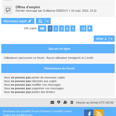
Offres d'emploi
Dernier message par
Guillaume DEBOUT
«
16 sept. 2022, 10:11
Nouveau sujet
1
2
3
4
5
13
Page
1
sur
13
Suivante
245 sujets
…
Aller à
Qui est en ligne
Utilisateurs parcourant ce forum : Aucun utilisateur enregistré et 1 invité
Permissions du forum
Vous
ne pouvez pas
poster de nouveaux sujets
Vous
ne pouvez pas
répondre aux sujets
Vous
ne pouvez pas
modifier vos messages
Vous
ne pouvez pas
supprimer vos messages
Vous
ne pouvez pas
joindre des fichiers
Heures au format
UTC+02:00
Développé par
phpBB
® Forum Software © phpBB Limited
Traduit par
phpBB-fr.com