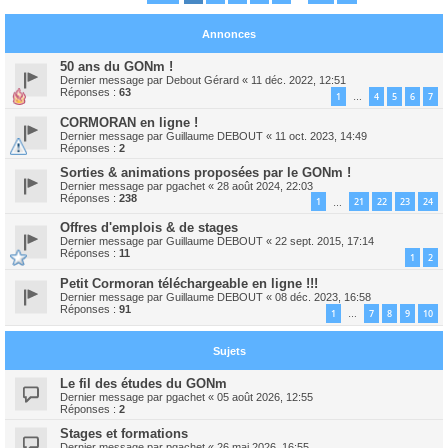
Annonces
50 ans du GONm !
Dernier message par
Debout Gérard
«
11 déc. 2022, 12:51
Réponses :
63
1
4
5
6
7
…
CORMORAN en ligne !
Dernier message par
Guillaume DEBOUT
«
11 oct. 2023, 14:49
Réponses :
2
Sorties & animations proposées par le GONm !
Dernier message par
pgachet
«
28 août 2024, 22:03
Réponses :
238
1
21
22
23
24
…
Offres d'emplois & de stages
Dernier message par
Guillaume DEBOUT
«
22 sept. 2015, 17:14
Réponses :
11
1
2
Petit Cormoran téléchargeable en ligne !!!
Dernier message par
Guillaume DEBOUT
«
08 déc. 2023, 16:58
Réponses :
91
1
7
8
9
10
…
Sujets
Le fil des études du GONm
Dernier message par
pgachet
«
05 août 2026, 12:55
Réponses :
2
Stages et formations
Dernier message par
pgachet
«
26 mai 2026, 16:55