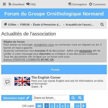
Smartfeed
FAQ
S’enregistrer
Connexion
Forum du Groupe Ornithologique Normand
R
GONm
FORUM
Étude & Protection des Oiseaux et de leurs milieux en Normandie
Actualités de l'association
e
Actualités de l'association
c
Règles du forum
h
Pour poster un message,
enregistrez-vous
ou connectez-vous en cliquant sur les 3
e
barres en haut à gauche.
Avant de commencer tout
nouveau
fil de discussion : faîtes une
recherche
afin de
r
vérifier si votre message peut
répondre
ou s'intégrer à une discussion existante.
Tous les documents mis en ligne sur ce forum sont sous
c
licence CREATIVE COMMONS
BY-NC-SA
.
h
Forum
e
r
The English Corner
Here you can speak English and ask for informations on birds
of Normandy!
Sujets :
5
Rechercher
Recherche avanc
Nouveau sujet
1
2
3
4
5
13
Page
1
sur
13
Suivante
245 sujets
…