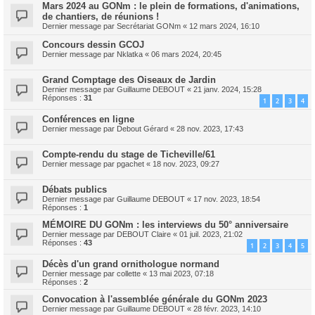
Mars 2024 au GONm : le plein de formations, d'animations,
de chantiers, de réunions !
Dernier message par
Secrétariat GONm
«
12 mars 2024, 16:10
Concours dessin GCOJ
Dernier message par
Nklatka
«
06 mars 2024, 20:45
Grand Comptage des Oiseaux de Jardin
Dernier message par
Guillaume DEBOUT
«
21 janv. 2024, 15:28
Réponses :
31
1
2
3
4
Conférences en ligne
Dernier message par
Debout Gérard
«
28 nov. 2023, 17:43
Compte-rendu du stage de Ticheville/61
Dernier message par
pgachet
«
18 nov. 2023, 09:27
Débats publics
Dernier message par
Guillaume DEBOUT
«
17 nov. 2023, 18:54
Réponses :
1
MÉMOIRE DU GONm : les interviews du 50° anniversaire
Dernier message par
DEBOUT Claire
«
01 juil. 2023, 21:02
Réponses :
43
1
2
3
4
5
Décès d'un grand ornithologue normand
Dernier message par
collette
«
13 mai 2023, 07:18
Réponses :
2
Convocation à l'assemblée générale du GONm 2023
Dernier message par
Guillaume DEBOUT
«
28 févr. 2023, 14:10