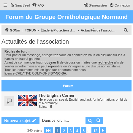
Smartfeed
FAQ
S’enregistrer
Connexion
Forum du Groupe Ornithologique Normand
R
GONm
FORUM
Étude & Protection des Oiseaux et de leurs milieux en Normandie
Actualités de l'association
e
Actualités de l'association
c
Règles du forum
h
Pour poster un message,
enregistrez-vous
ou connectez-vous en cliquant sur les 3
e
barres en haut à gauche.
Avant de commencer tout
nouveau
fil de discussion : faîtes une
recherche
afin de
r
vérifier si votre message peut
répondre
ou s'intégrer à une discussion existante.
Tous les documents mis en ligne sur ce forum sont sous
c
licence CREATIVE COMMONS
BY-NC-SA
.
h
Forum
e
r
The English Corner
Here you can speak English and ask for informations on birds
of Normandy!
Sujets :
5
Rechercher
Recherche avanc
Nouveau sujet
1
2
3
4
5
13
Page
1
sur
13
Suivante
245 sujets
…