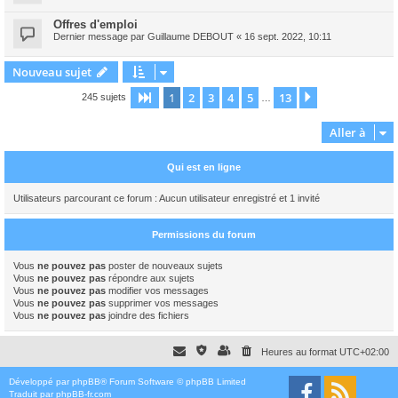
Offres d'emploi
Dernier message par
Guillaume DEBOUT
«
16 sept. 2022, 10:11
Nouveau sujet
1
2
3
4
5
13
Page
1
sur
13
Suivante
245 sujets
…
Aller à
Qui est en ligne
Utilisateurs parcourant ce forum : Aucun utilisateur enregistré et 1 invité
Permissions du forum
Vous
ne pouvez pas
poster de nouveaux sujets
Vous
ne pouvez pas
répondre aux sujets
Vous
ne pouvez pas
modifier vos messages
Vous
ne pouvez pas
supprimer vos messages
Vous
ne pouvez pas
joindre des fichiers
Heures au format
UTC+02:00
Développé par
phpBB
® Forum Software © phpBB Limited
Traduit par
phpBB-fr.com