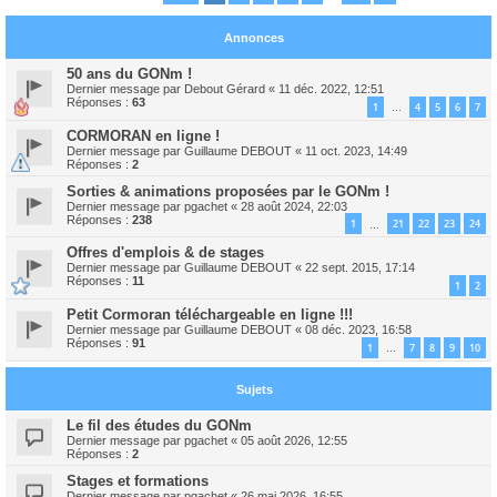
Annonces
50 ans du GONm !
Dernier message par
Debout Gérard
«
11 déc. 2022, 12:51
Réponses :
63
1
4
5
6
7
…
CORMORAN en ligne !
Dernier message par
Guillaume DEBOUT
«
11 oct. 2023, 14:49
Réponses :
2
Sorties & animations proposées par le GONm !
Dernier message par
pgachet
«
28 août 2024, 22:03
Réponses :
238
1
21
22
23
24
…
Offres d'emplois & de stages
Dernier message par
Guillaume DEBOUT
«
22 sept. 2015, 17:14
Réponses :
11
1
2
Petit Cormoran téléchargeable en ligne !!!
Dernier message par
Guillaume DEBOUT
«
08 déc. 2023, 16:58
Réponses :
91
1
7
8
9
10
…
Sujets
Le fil des études du GONm
Dernier message par
pgachet
«
05 août 2026, 12:55
Réponses :
2
Stages et formations
Dernier message par
pgachet
«
26 mai 2026, 16:55