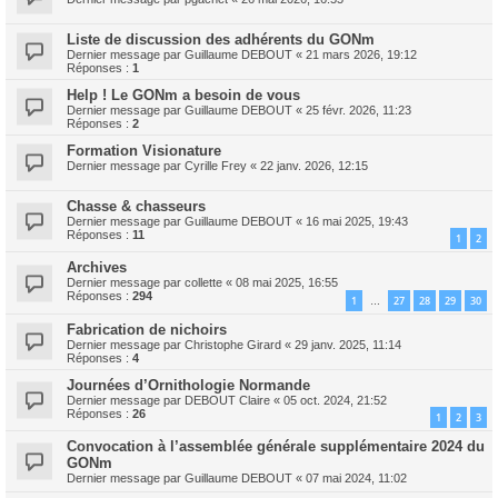
Liste de discussion des adhérents du GONm
Dernier message par
Guillaume DEBOUT
«
21 mars 2026, 19:12
Réponses :
1
Help ! Le GONm a besoin de vous
Dernier message par
Guillaume DEBOUT
«
25 févr. 2026, 11:23
Réponses :
2
Formation Visionature
Dernier message par
Cyrille Frey
«
22 janv. 2026, 12:15
Chasse & chasseurs
Dernier message par
Guillaume DEBOUT
«
16 mai 2025, 19:43
Réponses :
11
1
2
Archives
Dernier message par
collette
«
08 mai 2025, 16:55
Réponses :
294
1
27
28
29
30
…
Fabrication de nichoirs
Dernier message par
Christophe Girard
«
29 janv. 2025, 11:14
Réponses :
4
Journées d’Ornithologie Normande
Dernier message par
DEBOUT Claire
«
05 oct. 2024, 21:52
Réponses :
26
1
2
3
Convocation à l’assemblée générale supplémentaire 2024 du
GONm
Dernier message par
Guillaume DEBOUT
«
07 mai 2024, 11:02