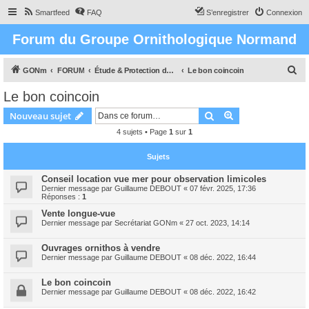
Smartfeed
FAQ
S’enregistrer
Connexion
Forum du Groupe Ornithologique Normand
R
GONm
FORUM
Étude & Protection des Oiseaux et de leurs milieux en Normandie
Le bon coincoin
e
Le bon coincoin
c
Rechercher
Recherche avanc
Nouveau sujet
h
4 sujets • Page
1
sur
1
e
r
Sujets
c
Conseil location vue mer pour observation limicoles
h
Dernier message par
Guillaume DEBOUT
«
07 févr. 2025, 17:36
Réponses :
1
e
Vente longue-vue
r
Dernier message par
Secrétariat GONm
«
27 oct. 2023, 14:14
Ouvrages ornithos à vendre
Dernier message par
Guillaume DEBOUT
«
08 déc. 2022, 16:44
Le bon coincoin
Dernier message par
Guillaume DEBOUT
«
08 déc. 2022, 16:42