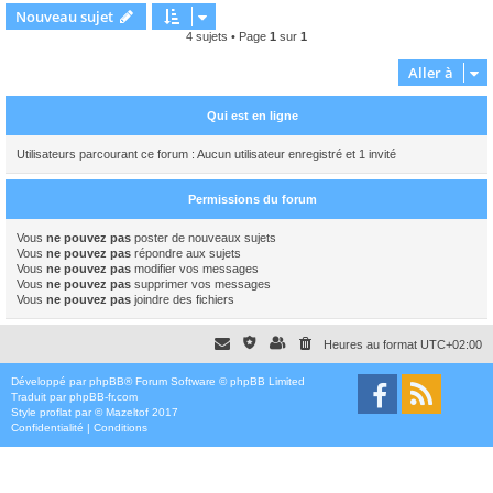
Nouveau sujet
4 sujets • Page
1
sur
1
Aller à
Qui est en ligne
Utilisateurs parcourant ce forum : Aucun utilisateur enregistré et 1 invité
Permissions du forum
Vous
ne pouvez pas
poster de nouveaux sujets
Vous
ne pouvez pas
répondre aux sujets
Vous
ne pouvez pas
modifier vos messages
Vous
ne pouvez pas
supprimer vos messages
Vous
ne pouvez pas
joindre des fichiers
Heures au format
UTC+02:00
Développé par
phpBB
® Forum Software © phpBB Limited
Traduit par
phpBB-fr.com
Style
proflat
par ©
Mazeltof
2017
Confidentialité
|
Conditions