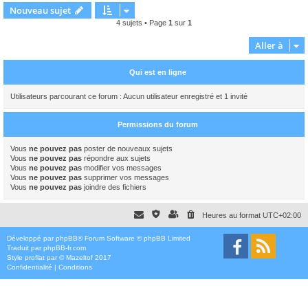
Nouveau sujet
4 sujets • Page
1
sur
1
Aller à
Qui est en ligne
Utilisateurs parcourant ce forum : Aucun utilisateur enregistré et 1 invité
Permissions du forum
Vous
ne pouvez pas
poster de nouveaux sujets
Vous
ne pouvez pas
répondre aux sujets
Vous
ne pouvez pas
modifier vos messages
Vous
ne pouvez pas
supprimer vos messages
Vous
ne pouvez pas
joindre des fichiers
Heures au format
UTC+02:00
Développé par
phpBB
® Forum Software © phpBB Limited
Traduit par
phpBB-fr.com
Style
proflat
par ©
Mazeltof
2017
Confidentialité
|
Conditions