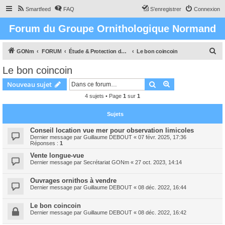
Smartfeed
FAQ
S’enregistrer
Connexion
Forum du Groupe Ornithologique Normand
R
GONm
FORUM
Étude & Protection des Oiseaux et de leurs milieux en Normandie
Le bon coincoin
e
Le bon coincoin
c
Rechercher
Recherche avanc
Nouveau sujet
h
4 sujets • Page
1
sur
1
e
r
Sujets
c
Conseil location vue mer pour observation limicoles
h
Dernier message par
Guillaume DEBOUT
«
07 févr. 2025, 17:36
Réponses :
1
e
Vente longue-vue
r
Dernier message par
Secrétariat GONm
«
27 oct. 2023, 14:14
Ouvrages ornithos à vendre
Dernier message par
Guillaume DEBOUT
«
08 déc. 2022, 16:44
Le bon coincoin
Dernier message par
Guillaume DEBOUT
«
08 déc. 2022, 16:42