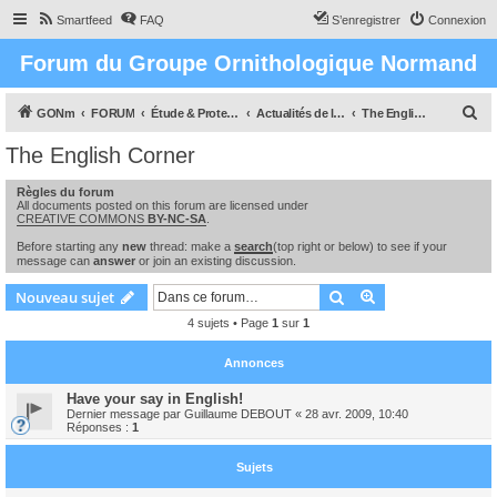
Smartfeed
FAQ
S’enregistrer
Connexion
Forum du Groupe Ornithologique Normand
R
GONm
FORUM
Étude & Protection des Oiseaux et de leurs milieux en Normandie
Actualités de l'association
The English Corner
e
The English Corner
c
Règles du forum
h
All documents posted on this forum are licensed under
CREATIVE COMMONS
BY-NC-SA
.
e
r
Before starting any
new
thread: make a
search
(top right or below) to see if your
message can
answer
or join an existing discussion.
c
Rechercher
Recherche avanc
Nouveau sujet
h
4 sujets • Page
1
sur
1
e
r
Annonces
Have your say in English!
Dernier message par
Guillaume DEBOUT
«
28 avr. 2009, 10:40
Réponses :
1
Sujets