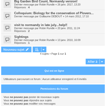
Big Garden Bird Count, Normandy version!
Dernier message par
Robin Rundle
«
26 janv. 2017, 13:20
Réponses :
4
Colloquium: Biology for the conservation of Plovers...
Dernier message par
Guillaume DEBOUT
«
14 mars 2012, 17:10
visit to normandy in late july...help!!
Dernier message par
Robin Rundle
«
20 janv. 2011, 11:24
Réponses :
2
Sightings
Dernier message par
Robin Rundle
«
13 janv. 2010, 16:09
Réponses :
1
Nouveau sujet
4 sujets • Page
1
sur
1
Aller à
Qui est en ligne
Utilisateurs parcourant ce forum : Aucun utilisateur enregistré et 6 invités
Permissions du forum
Vous
ne pouvez pas
poster de nouveaux sujets
Vous
ne pouvez pas
répondre aux sujets
Vous
ne pouvez pas
modifier vos messages