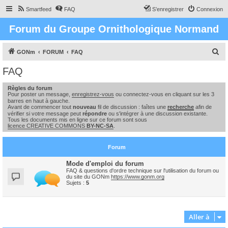
Smartfeed
FAQ
S’enregistrer
Connexion
Forum du Groupe Ornithologique Normand
R
GONm
FORUM
FAQ
e
FAQ
c
Règles du forum
h
Pour poster un message,
enregistrez-vous
ou connectez-vous en cliquant sur les 3
e
barres en haut à gauche.
Avant de commencer tout
nouveau
fil de discussion : faîtes une
recherche
afin de
r
vérifier si votre message peut
répondre
ou s'intégrer à une discussion existante.
Tous les documents mis en ligne sur ce forum sont sous
c
licence CREATIVE COMMONS
BY-NC-SA
.
h
Forum
e
r
Mode d'emploi du forum
FAQ & questions d'ordre technique sur l'utilisation du forum ou
du site du GONm
https://www.gonm.org
Sujets :
5
Aller à