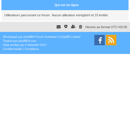
Qui est en ligne
Utilisateurs parcourant ce forum : Aucun utilisateur enregistré et 15 invités
Heures au format
UTC+02:00
Développé par
phpBB
® Forum Software © phpBB Limited
Traduit par
phpBB-fr.com
Style
proflat
par ©
Mazeltof
2017
Confidentialité
|
Conditions