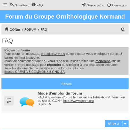
Smartfeed
FAQ
S’enregistrer
Connexion
Forum du Groupe Ornithologique Normand
R
GONm
FORUM
FAQ
e
FAQ
c
Règles du forum
h
Pour poster un message,
enregistrez-vous
ou connectez-vous en cliquant sur les 3
e
barres en haut à gauche.
Avant de commencer tout
nouveau
fil de discussion : faîtes une
recherche
afin de
r
vérifier si votre message peut
répondre
ou s'intégrer à une discussion existante.
Tous les documents mis en ligne sur ce forum sont sous
c
licence CREATIVE COMMONS
BY-NC-SA
.
h
Forum
e
r
Mode d'emploi du forum
FAQ & questions d'ordre technique sur l'utilisation du forum ou
du site du GONm
https://www.gonm.org
Sujets :
5
Aller à