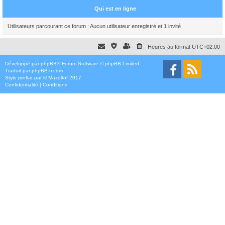
Qui est en ligne
Utilisateurs parcourant ce forum : Aucun utilisateur enregistré et 1 invité
Heures au format
UTC+02:00
Développé par
phpBB
® Forum Software © phpBB Limited
Traduit par
phpBB-fr.com
Style
proflat
par ©
Mazeltof
2017
Confidentialité
|
Conditions