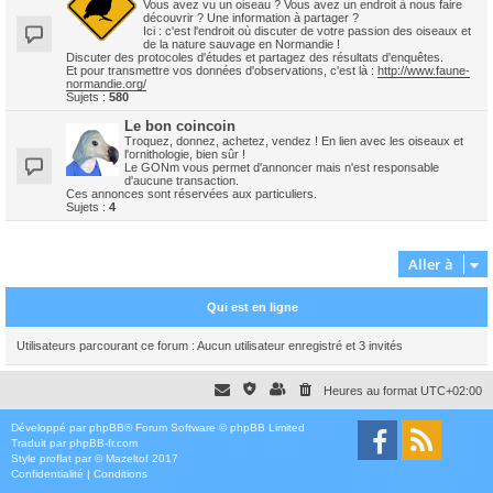
Vous avez vu un oiseau ? Vous avez un endroit à nous faire
découvrir ? Une information à partager ?
Ici : c'est l'endroit où discuter de votre passion des oiseaux et
de la nature sauvage en Normandie !
Discuter des protocoles d'études et partagez des résultats d'enquêtes.
Et pour transmettre vos données d'observations, c'est là :
http://www.faune-
normandie.org/
Sujets :
580
Le bon coincoin
Troquez, donnez, achetez, vendez ! En lien avec les oiseaux et
l'ornithologie, bien sûr !
Le GONm vous permet d'annoncer mais n'est responsable
d'aucune transaction.
Ces annonces sont réservées aux particuliers.
Sujets :
4
Aller à
Qui est en ligne
Utilisateurs parcourant ce forum : Aucun utilisateur enregistré et 3 invités
Heures au format
UTC+02:00
Développé par
phpBB
® Forum Software © phpBB Limited
Traduit par
phpBB-fr.com
Style
proflat
par ©
Mazeltof
2017
Confidentialité
|
Conditions