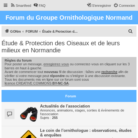
Smartfeed
FAQ
S’enregistrer
Connexion
Forum du Groupe Ornithologique Normand
R
GONm
FORUM
Étude & Protection des Oiseaux et de leurs milieux en Normandie
e
Étude & Protection des Oiseaux et de leurs
c
milieux en Normandie
h
Règles du forum
e
Pour poster un message,
enregistrez-vous
ou connectez-vous en cliquant sur les 3
barres en haut à gauche.
r
Avant de commencer tout
nouveau
fil de discussion : faîtes une
recherche
afin de
c
vérifier si votre message peut
répondre
ou s'intégrer à une discussion existante.
Tous les documents mis en ligne sur ce forum sont sous
h
licence CREATIVE COMMONS
BY-NC-SA
.
e
Forum
r
Actualités de l'association
Annonces, animations, stages, sorties & évènements de
l'association
Sujets :
255
Le coin de l'ornithologue : observations, études
& enquêtes